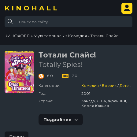
KINOHALL
КИНОХОЛЛ
»
Мультсериалы
»
Комедия
» Тотали Спайс!
Тотали Спайс!
Totally Spies!
- 6.0
- 7.0
Категории:
Комедия
/
Боевик
/
Детектив
Год:
2001
Страна:
Канада, США, Франция,
Корея Южная
Подробнее
Плеер