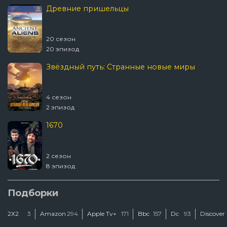
Древние пришельцы
20 сезон
20 эпизод
Звёздный путь: Странные новые миры
4 сезон
2 эпизод
1670
2 сезон
8 эпизод
Подборки
2Х2
3
Amazon
294
Apple Tv+
171
Bbc
157
Dc
93
Discover