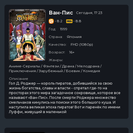
Ван-Пис
Сегодня, 17:23
- 8.2
- 8.8
Год:
1999
Страна:
Япония
Качество:
FHD (1080p)
Возраст:
16+
Жанры:
Аниме-Сериалы / Фэнтези / Драма / Мелодрама /
Приключения / Зарубежный / Боевик / Комедия
Описание
Гол Д. Роджер — король пиратов, добившийся за свою
жизнь богатства, славы и власти - спрятал где-то на
просторах этого мира загадочное сокровище, которое все
называют «Ван-Пис». После смерти Роджера множество
смельчаков кинулись на поиски этого большого куша. И
наступила великая эпоха пиратов! Вот и паренёк по имени
Луффи, живущий в маленькой