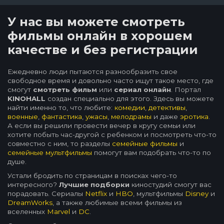
У нас вы можете смотреть
фильмы онлайн в хорошем
качестве и без регистрации
Ежедневно люди пытаются разнообразить свое
свободное время и довольно часто ищут такое место, где
смогут
смотреть фильм
или
сериал онлайн
. Портал
KINOHALL
создан специально для этого. Здесь вы можете
найти именно то, что любите:
комедии
,
детективы
,
военные
,
фантастика
,
ужасы
,
мелодрамы
и даже
эротика
.
А если вы решили провести вечер в кругу семьи или
хотите побыть час-другой с ребенком и посмотреть что-то
совместно с ним, то разделы
семейные фильмы
и
семейные мультфильмы
помогут вам подобрать что-то по
душе.
Устали бродить по страницам в поисках чего-то
интересного?
Лучшие подборки
киностудий смогут вас
порадовать. Сериалы
Netflix
и
HBO
, мультфильмы
Disney
и
DreamWorks
, а также любимые всеми фильмы из
вселенных
Marvel
и
DC
.