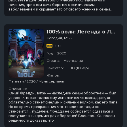
работает в Центре неврологических исследований и
лечения, при этом сама борется с психическим
заболеванием и скрывает это от своего жениха и семьи...
100% волк: Легенда о Лунном камне
Сегодня, 12:56
- 5.0
Год:
2020
Страна:
Австралия
Качество:
FHD (1080p)
Жанры:
Фэнтези / 2020 / Мультсериалы
Описание
Юный Фредди Лупэн — наследник семьи оборотней — был
уверен, что как только ему исполнится четырнадцать, он
обязательно станет смелым и сильным волком, как его папа.
Но во время превращения что-то идет не так, и он
становится… пуделем. Фредди не собирается сдаваться и
поступает в академию для оборотней Военгтон. Он полон
решимости доказать, что