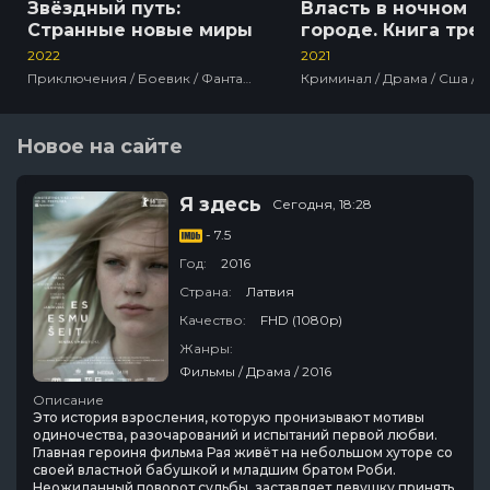
Звёздный путь:
Власть в ночном
Странные новые миры
городе. Книга трет
Юность Кэнена
2022
2021
Приключения / Боевик / Фантастика / Сша / Сериалы
Новое на сайте
Я здесь
Сегодня, 18:28
- 7.5
Год:
2016
Страна:
Латвия
Качество:
FHD (1080p)
Жанры:
Фильмы / Драма / 2016
Описание
Это история взросления, которую пронизывают мотивы
одиночества, разочарований и испытаний первой любви.
Главная героиня фильма Рая живёт на небольшом хуторе со
своей властной бабушкой и младшим братом Роби.
Неожиданный поворот судьбы, заставляет девушку принять