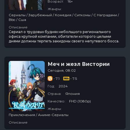
Возраст:
16+
Жанры:
Сериалы / Зарубежный / Комедия / Ситкомы / С Наградами /
Bbc / Сша
Описание
Сериал о трудовых буднях небольшого регионального
офиса крупной компании, обитатели которого целыми
днями должны терпеть закидоны своего непутевого босса.
Меч и жезл Вистории
Сегодня, 08:02
- 7.1
- 7.5
Год:
2024
Страна:
Япония
Качество:
FHD (1080p)
Жанры:
Приключения / Аниме-Сериалы
Описание