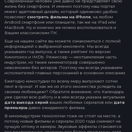
Современный человек уже давно не представляет свою
жизнь без смартфона. И именно поэтому наш портал
имеет адаптивный дизайн, который одинаково удобно
позволяет
смотреть фильмы на IPhone
, на любом
Android смартфоне или планшете, так же на IPad или
MacBook. Ну и конечно же можно воспользоваться и
Вашим классическим ПК.
Еще на нашем сайте вы можете ознакомиться с полной
информацией о выбранной киноленте. Мы всегда
указываем год выпуска, а также рейтинг по версии
Кинопоиск и IMDb. Режиссер — неотъемлемая часть
индустрии, но также кинематограф совершенно
невозможен без актеров. Поэтому мы всегда указываем
исполнителей главных персонажей в основном описании.
Ежегодно киностудии по всему миру выпускают сотни
лент в прокат. И как же из этого множества уследить за
своими любимцами? Обратите внимание, что Календарь
уже сделал всю работу и в нём всегда указана актуальная
дата выхода серий
ваших любимых сериалов или
дата
премьеры
давно ожидаемого фильма.
В киноиндустрии технологии тоже не стоят на месте, а
потому новые фильмы и сериалы 2020 года снимают на
лучшую оптику и камеры. Звуковые эффекты становятся
все реалистичнее, костюмы все более продуманы, хотя