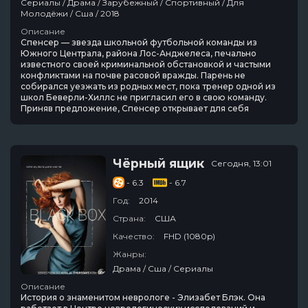
Сериалы / Драма / Зарубежный / Спортивный / Для
Молодёжи / Сша / 2018
Описание
Спенсер — звезда школьной футбольной команды из
Южного Централа, района Лос-Анджелеса, печально
известного своей криминальной обстановкой и частыми
конфликтами на почве расовой вражды. Парень не
собирался уезжать из родных мест, пока тренер одной из
школ Беверли-Хиллс не пригласил его в свою команду.
Приняв предложение, Спенсер открывает для себя
Чёрный ящик
Сегодня, 13:01
- 6.3
- 6.7
Год:
2014
Страна:
США
Качество:
FHD (1080p)
Жанры:
Драма / Сша / Сериалы
Описание
История о знаменитом неврологе - Элизабет Блэк. Она