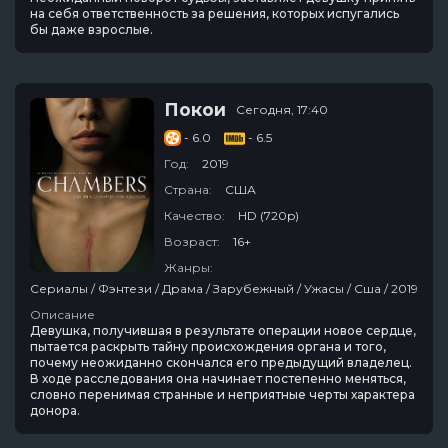
на себя ответственность за решения, которых испугались
бы даже взрослые.
Покои
Сегодня, 17:40
- 6.0
- 6.5
Год:
2019
Страна:
США
Качество:
HD (720p)
Возраст:
16+
Жанры:
Сериалы / Фэнтези / Драма / Зарубежный / Ужасы / Сша / 2019
Описание
Девушка, получившая в результате операции новое сердце,
пытается раскрыть тайну происхождения органа и того,
почему неожиданно скончался его предыдущий владелец.
В ходе расследования она начинает постепенно меняться,
словно перенимая странные и неприятные черты характера
донора.