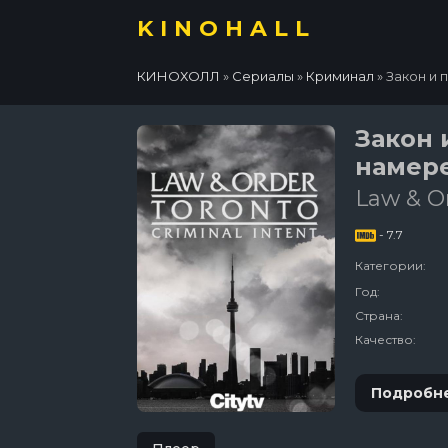
KINOHALL
КИНОХОЛЛ
»
Сериалы
»
Криминал
» Закон и
Закон 
намер
Law & Or
- 7.7
Категории:
Год:
Страна:
Качество:
Подробн