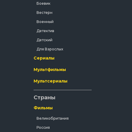
Боевик
Вестерн
Военный
Детектив
Детский
Для Взрослых
Сериалы
Документальный
Драма
Мультфильмы
Зарубежный
Мультсериалы
Исторический
История
Страны
Комедия
Фильмы
Концерт
Великобритания
Короткометражка
Россия
Короткометражный