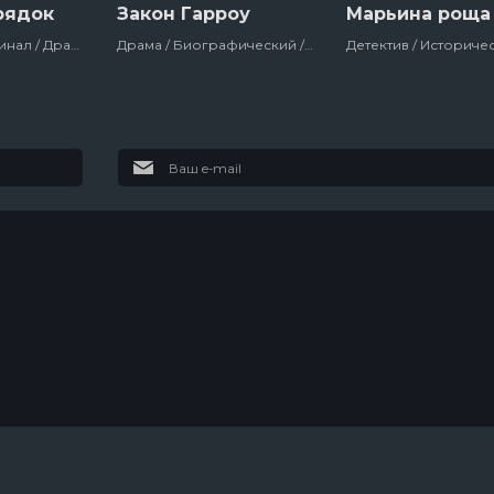
рядок
Закон Гарроу
Марьина роща
Детектив / Криминал / Драма / Триллер / Сша / Сериалы
Драма / Биографический / Великобритания / Сериалы
Колин из
В изоляции
бухгалтерии
3 сезон
13 сезон
3 эпизод
7 эпизод
Темная
сторона ринга