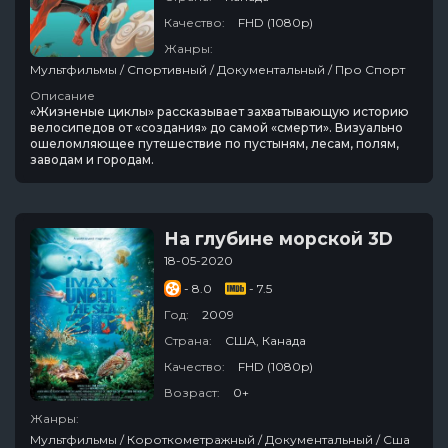
Качество:
FHD (1080p)
Жанры:
Мультфильмы / Спортивный / Документальный / Про Спорт
Описание
«Жизненые циклы» рассказывает захватывающую историю
велосипедов от «создания» до самой «смерти». Визуально
ошеломляющее путешествие по пустыням, лесам, полям,
заводам и городам.
На глубине морской 3D
18-05-2020
- 8.0
- 7.5
Год:
2009
Страна:
США, Канада
Качество:
FHD (1080p)
Возраст:
0+
Жанры:
Мультфильмы / Короткометражный / Документальный / Сша