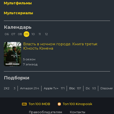
Мультфильмы
Мультсериалы
Календарь
06
07
08
09
10
11
12
Власть в ночном городе. Книга третья:
Юность Кэнена
5 сезон
7 эпизод
Подборки
2Х2
3
Amazon
294
Apple Tv+
171
Bbc
157
Dc
93
Discover
Топ 100 IMDB
Топ 100 Kinopoisk
Правообладателям
Контакты