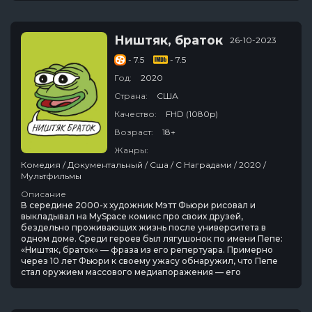
Ништяк, браток
26-10-2023
- 7.5
- 7.5
Год:
2020
Страна:
США
Качество:
FHD (1080p)
Возраст:
18+
Жанры:
Комедия / Документальный / Сша / С Наградами / 2020 /
Мультфильмы
Описание
В середине 2000-х художник Мэтт Фьюри рисовал и
выкладывал на MySpace комикс про своих друзей,
бездельно проживающих жизнь после университета в
одном доме. Среди героев был лягушонок по имени Пепе:
«Ништяк, браток» — фраза из его репертуара. Примерно
через 10 лет Фьюри к своему ужасу обнаружил, что Пепе
стал оружием массового медиапоражения — его