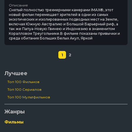
Описание
Снятый полностью трехмерными камерами IMAX®, этот
новый фильм перемещает зрителей в одни из самых
экзотических и изолированных подводных мест на Земле,
включая Южную Австралию и Большой Барьерный риф, а
так же Папуа-Новую Гвинею и Индонезию в знаменитом
Коралловом Треугольнике.В фильме показаны привычки и
среда обитания Больших Белых Акул, Яркой
1
2
Лучшее
Топ 100 Фильмов
Топ 100 Сериалов
Топ 100 Мультфильмов
Жанры
Фильмы