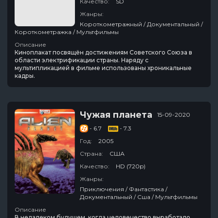
Качество:
SD
Жанры:
Короткометражный / Документальный /
Короткометражка / Мультфильмы
Описание
Киноплакат посвящён достижениям Советского Союза в
области электрификации страны. Наряду с
мультипликацией в фильме использованы хроникальные
кадры.
Чужая планета
15-09-2020
- 6.7
- 7.3
Год:
2005
Страна:
США
Качество:
HD (720p)
Жанры:
Приключения / Фантастика /
Документальный / Сша / Мультфильмы
Описание
В недалеком будущем, когда человечество выработало