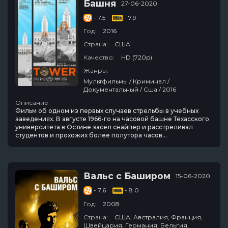
Башня
27-06-2020
- 7.5
- 7.9
Год:
2016
Страна:
США
Качество:
HD (720p)
Жанры:
Мультфильмы / Криминал /
Документальный / Сша / 2016
Описание
Фильм об одном из первых случаев стрельбы в учебных
заведениях. В августе 1966-го на часовой башне Техасского
университета в Остине засел снайпер и расстреливал
студентов и прохожих более полутора часов…
Вальс с Баширом
15-06-2020
- 7.6
- 8.0
Год:
2008
Страна:
США, Австралия, Франция,
Швейцария, Германия, Бельгия,