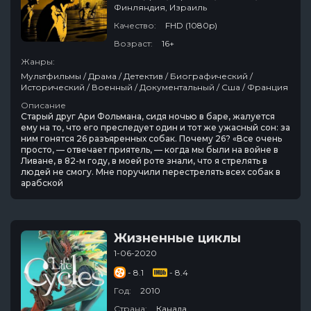
Финляндия, Израиль
Качество:
FHD (1080p)
Возраст:
16+
Жанры:
Мультфильмы / Драма / Детектив / Биографический /
Исторический / Военный / Документальный / Сша / Франция
Описание
Старый друг Ари Фольмана, сидя ночью в баре, жалуется
ему на то, что его преследует один и тот же ужасный сон: за
ним гонятся 26 разъяренных собак. Почему 26? «Все очень
просто, — отвечает приятель, — когда мы были на войне в
Ливане, в 82-м году, в моей роте знали, что я стрелять в
людей не смогу. Мне поручили перестрелять всех собак в
арабской
Жизненные циклы
1-06-2020
- 8.1
- 8.4
Год:
2010
Страна:
Канада