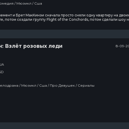
Сериалы / Комедия / Мюзикл / Сша
мент и Брет МакКинзи сначала просто сняли одну квартиру на двоих
е, потом создали группу Flight of the Conchords, потом сделали шоу 
м шоу на телевидении, потом про них самих стали делать шоу:
дуэт появился в «Симпсонах».
: Взлёт розовых леди
8-09-2
ША
SD
Комедия / Мелодрама / Мюзикл / Сша / Про Девушек / Сериалы