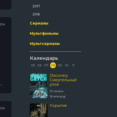
Ужасы
2017
Фантастика
2016
Фильм-Нуар
Сериалы
024
Фэнтези
Мультфильмы
Эротика
Мультсериалы
Календарь
05
06
07
08
09
10
11
Древние
Discovery.
Власть 
пришельцы
Смертельный
ночном
улов
городе.
ия.
третья:
20 сезон
21 сезон
5 сезон
Кэнена
20 эпизод
16 эпизод
7 эпизод
Звёздный путь:
Укрытие
024
Странные
новые миры