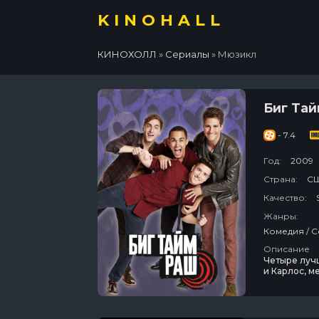
KINOHALL
КИНОХОЛЛ
»
Сериалы
» Мюзикл
Биг Та
- 7.4
Год:
2009
Страна:
С
Качество:
Жанры:
Комедия / С
Описание
Четыре лучш
и Карлос, м
шанс. Их пр
студии зву
кинозвезд и