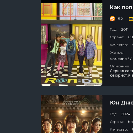
Как поп
- 5.2
Год:
2011
Страна:
С
Качество:
Жанры:
Описание
Сериал сост
юмористиче
сериале «Да
телешоу «Ка
оригинальн
Юн Джон
Год:
2024
Страна:
Ко
Качество: