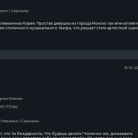
Драма / Мюзикл / Сериалы
ослевоенная Корея. Простая девушка из города Мокпхо так впечатляет
м столичного музыкального театра, что решает стать артисткой сцен
пробирается в багажный отдел и прибывает вместе с театром в Сеул.
л
15-10-2
рея Южная
HD (720p)
Мелодрама / Мюзикл / Сериалы
т, что ты бездарность. Что будешь делать? Конечно же, доказывать