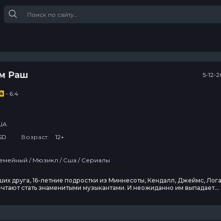
йм Раш
5-12-
- 6.4
ША
SD
Возраст:
12+
емейный / Мюзикл / Сша / Сериалы
их друга, 16-летние подростки из Миннесоты, Кендалл, Джеймс, Лог
ечтают стать знаменитыми музыкантами. И неожиданно им выпадает
иглашают в Лос-Анджелес, в городок юных талантов, где киностудии 
козаписи временно селят одаренных молодых ребят, потенциальных
 будущих «королей рока». Это