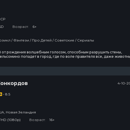
3 сезон
21 эпизод
2
ССР
Тед Лассо
SD
Возраст:
6+
3 сезон
2
Детский / Мюзикл / Фэнтези / Про Детей / Советские / Сериалы
12 эпизод
 от рождения волшебным голосом, способным разрушить стены,
Ковчег
льсомино попадет в город, где по воле правителя все, даже животн
рить неправду. Благодаря своему дару, он вместе со своими друзьям
моножкой свергает жестокого диктатора, пытающегося развязать
2 сезон
12 эпизод
Конкордов
4-10-2
Люди Икс ’97
- 8.5
2 сезон
7 эпизод
А, Новая Зеландия
FHD (1080p)
Возраст:
16+