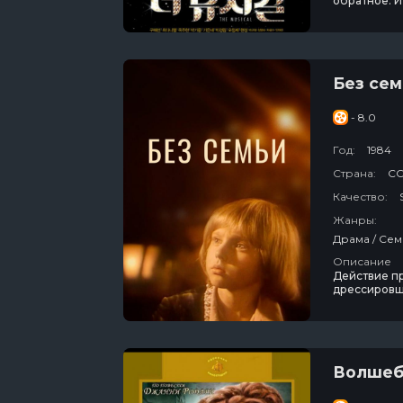
обратное. И
провалиться
Без сем
- 8.0
Год:
1984
Страна:
С
Качество:
Жанры:
Описание
Действие пр
дрессировщ
дружба и по
Волшеб