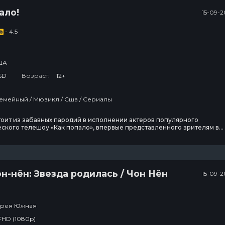
ало!
15-09-2
- 4.5
ША
SD
Возраст:
12+
Комедия / Семейный / Мюзикл / Сша / Сериалы
оит из забавных пародий в исполнении актеров популярного
ского телешоу «Как попало», впервые представленного зрителям в
йте Санни шанс». По сюжету, зрители попадают в зал популярного
к попало», герои которого – Тони, Грейди, Нико, Зора и Чэд – участвую
ых юмористических зарисовках.
-нён: Звезда родилась / Чон Нён
15-09-2
рея Южная
FHD (1080p)