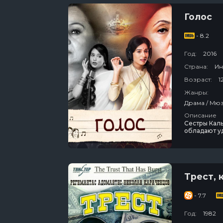
Голос
- 8.2
Год:
2016
Страна:
Ин
Возраст:
1
Жанры:
Описание
Сестры Каль
обладают уд
пути к верш
личной, так
станут при
Трест, 
- 7.7
Год:
1982