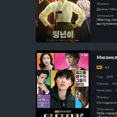
Жанры:
Описание
1956 год, п
выступление
Она тайком 
Мюзик
- 6.2
Год:
2011
Страна:
Ко
Качество:
Жанры:
Описание
Тебе говоря