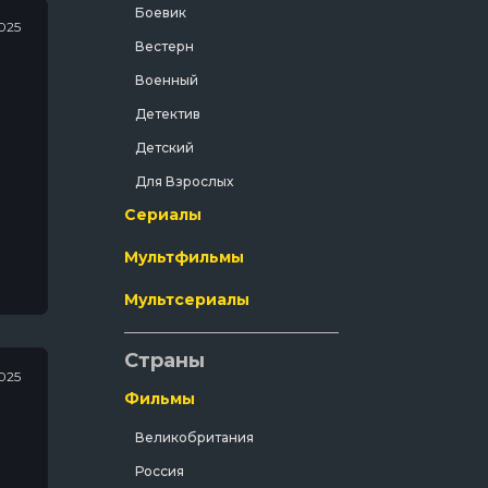
Боевик
025
Вестерн
Военный
Детектив
Детский
Для Взрослых
Сериалы
Документальный
Драма
Мультфильмы
Зарубежный
Мультсериалы
т в
Исторический
История
Страны
025
Комедия
Фильмы
Концерт
Великобритания
Короткометражка
Россия
Короткометражный