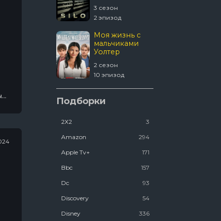
4 сезон
3 сезон
 эпизод
2 эпизод
1670
Моя жизнь с
мальчиками
Уолтер
 сезон
2 сезон
8 эпизод
10 эпизод
Шугар
ые,
Подборки
и и
2Х2
3
2 сезон
2 эпизод
Amazon
294
024
Apple Tv+
171
Bbc
157
Dc
93
Discovery
54
Disney
336