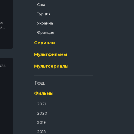
Сша
Криминал
Турция
Мелодрама
ся
Украина
Мистический
ы.
Франция
Музыка
Сериалы
Мюзикл
Мультфильмы
Полнометражный
Приключения
024
Мультсериалы
Путешествия
Год
Развлекательный
Русский
Фильмы
Семейный
2021
Спорт
2020
Спортивный
2019
Триллер
2018