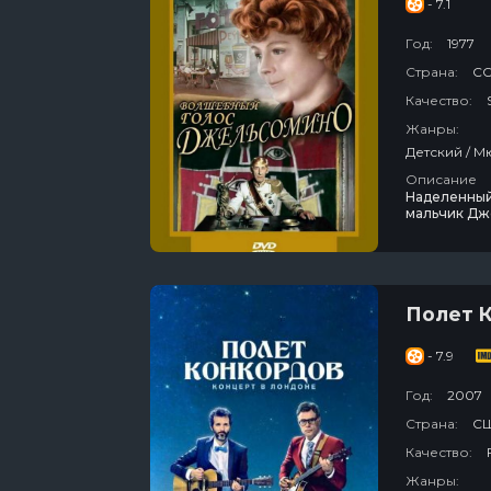
- 7.1
Год:
1977
Страна:
С
Качество:
Жанры:
Описание
Наделенный
мальчик Дже
должны гово
кошкой-хро
войну.
Полет 
- 7.9
Год:
2007
Страна:
СШ
Качество:
Жанры: