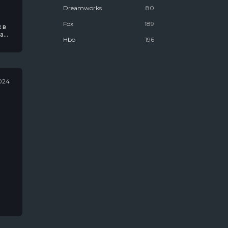
Dreamworks
80
Fox
189
 в
на
Hbo
196
Marvel
106
National Geographic
178
024
Netflix
1612
Youtube Premium
25
Антиутопии
58
Биографии
467
Для Взрослых
1025
Для Женщин
833
Для Молодёжи
1537
Для Мужчин
546
Канал "Пятница"
8