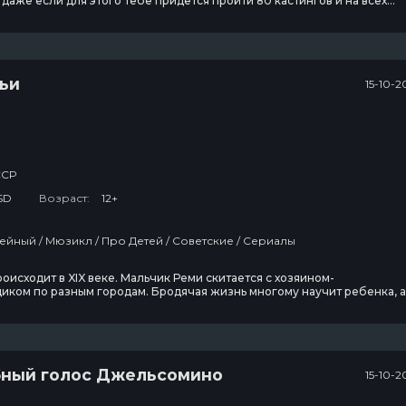
 даже если для этого тебе придётся пройти 80 кастингов и на всех
.
ьи
15-10-2
ССР
SD
Возраст:
12+
Драма / Семейный / Мюзикл / Про Детей / Советские / Сериалы
Колин из
В изоляции
бухгалтерии
оисходит в XIX веке. Мальчик Реми скитается с хозяином-
иком по разным городам. Бродячая жизнь многому научит ребенка, а
ддержка тех, с кем свела его судьба, помогут перенести все испытан
3 сезон
13 сезон
3 эпизод
7 эпизод
Темная
ный голос Джельсомино
15-10-2
сторона ринга