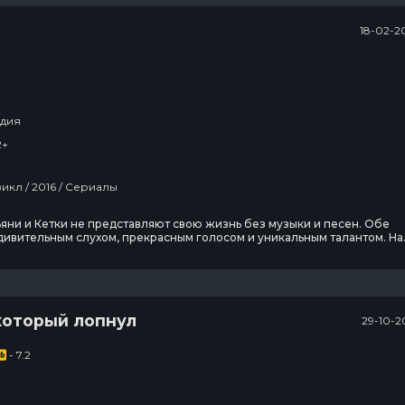
18-02-2
дия
2+
Драма / Мюзикл / 2016 / Сериалы
яни и Кетки не представляют свою жизнь без музыки и песен. Обе
ивительным слухом, прекрасным голосом и уникальным талантом. На
ине успеха их ждут множество испытаний, трудностей и неудач, как в
 и в профессиональной деятельности. Ревность, отчаяние, горечь об
чинами разлада между сестрами на
который лопнул
29-10-2
- 7.2