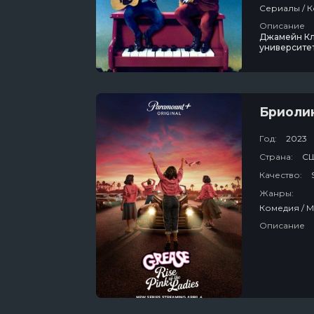
Описание
Джамейн Кле
университет
радио, пото
комедийный 
Бриолин
Год:
2023
Страна:
С
Качество:
Жанры:
Описание