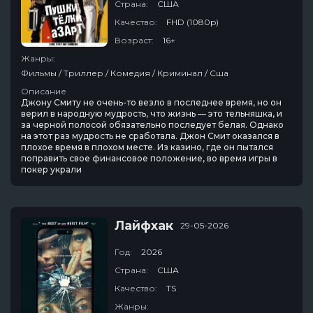
Страна:
США
Качество:
FHD (1080p)
Возраст:
16+
Жанры:
Фильмы / Триллер / Комедия / Криминал / Сша
Описание
Джону Смиту не очень-то везло в последнее время, но он
верил в народную мудрость, что жизнь — это тельняшка, и
за черной полосой обязательно последует белая. Однако
на этот раз мудрость не сработала. Джон Смит оказался в
плохое время в плохом месте. Из казино, где он пытался
поправить свое финансовое положение, во время игры в
покер украли
Лайфхак
29-05-2026
Год:
2026
Страна:
США
Качество:
TS
Жанры: