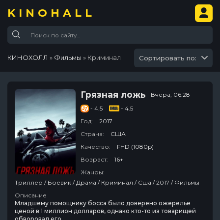
KINOHALL
КИНОХОЛЛ
»
Фильмы
» Криминал
Сортировать по:
Грязная ложь
Вчера, 06:28
- 4.5
- 4.5
Год:
2017
Страна:
США
Качество:
FHD (1080p)
Возраст:
16+
Жанры:
Триллер / Боевик / Драма / Криминал / Сша / 2017 / Фильмы
Описание
Младшему помощнику босса было доверено ожерелье
ценой в 1 миллион долларов, однако кто-то из товарищей
обворовал его…