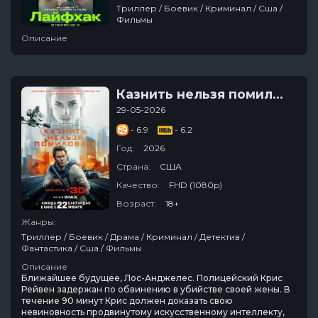
Триллер / Боевик / Криминал / Сша /
Фильмы
Описание
Казнить нельзя помиловать
29-05-2026
- 6.9
- 6.2
Год:
2026
Страна:
США
Качество:
FHD (1080p)
Возраст:
18+
Жанры:
Триллер / Боевик / Драма / Криминал / Детектив /
Фантастика / Сша / Фильмы
Описание
Ближайшее будущее, Лос-Анджелес. Полицейский Крис
Рейвен задержан по обвинению в убийстве своей жены. В
течение 90 минут Крис должен доказать свою
невиновность продвинутому искусственному интеллекту,