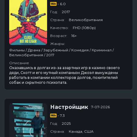
- 6.0
Год:
2017
Страна:
Великобритания
Качество:
FHD (1080p)
Возраст:
16+
Жанры:
Фильмы / Драма / Зарубежный / Комедия / Криминал /
Великобритания / 2017
Описание
Оказавшись в долгах из-за азартных игр в казино своего
дяди, Скотт и его мутный компаньон Джоэл вынуждены
работать в компании коллекторов долгов, похитителей
собак и скрытного психопата.
Настройщик
7-07-2026
- 7.3
Год:
2025
Страна:
Канада, США