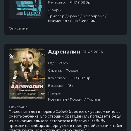
Качество:
FHD (1080p)
Жанры:
Триллер / Драма / Мелодрама /
Криминал / Сша / Фильмы
Описание
Адреналин
13-06-2026
Год:
2025
Страна:
Россия
Качество:
FHD (1080p)
Возраст:
18+
Жанры:
Криминал / Россия / Фильмы
Описание
После пяти лет в тюрьме Хабиб борется с чувством вины за
смерть ребенка. Его старший брат Шамиль попадает в беду
из-за криминального авторитета Ибрагима. Хабибу
приходится выбирать: вернуться к преступной жизни, чтобы
спасти брата, или сохранить свою свободу.