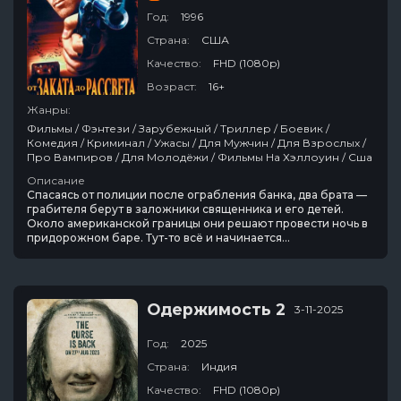
Год:
1996
Страна:
США
Качество:
FHD (1080p)
Возраст:
16+
Жанры:
Фильмы / Фэнтези / Зарубежный / Триллер / Боевик /
Комедия / Криминал / Ужасы / Для Мужчин / Для Взрослых /
Про Вампиров / Для Молодёжи / Фильмы На Хэллоуин / Сша
Описание
Спасаясь от полиции после ограбления банка, два брата —
грабителя берут в заложники священника и его детей.
Около американской границы они решают провести ночь в
придорожном баре. Тут-то всё и начинается…
Одержимость 2
3-11-2025
Год:
2025
Страна:
Индия
Качество:
FHD (1080p)