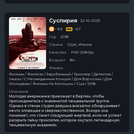
Суспирия
22-10-2025
- 6.5
- 6.7
Год:
2018
Страна:
США, Италия
Качество:
FHD (1080p)
Возраст:
18+
Жанры:
Фильмы / Фэнтези / Зарубежный / Триллер / Детектив /
Ужасы / С Неожиданным Концом / Для Взрослых / Для
Молодёжи / Фильмы На Хэллоуин / Сша / 2018
Описание
Молодая американка приезжает в Берлин, чтобы
присоединиться к знаменитой танцевальной труппе.
Однако в стенах студии девушка внезапно обнаруживает
нечто зловещее и сверхъестественное. Вскоре она
понимает, что станет следующей жертвой, если не успеет
раскрыть тайну проклятия, которое окутало легендарную
танцевальную академию.