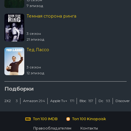
7 эпизод
Темная сторона ринга
3 сезон
21 эпизод
Тед Лассо
3 сезон
12 эпизод
Ковчег
Подборки
2Х2
3
Amazon
294
Apple Tv+
171
Bbc
157
Dc
93
Discover
2 сезон
12 эпизод
Люди Икс ’97
Топ 100 IMDB
Топ 100 Kinopoisk
Правообладателям
Контакты