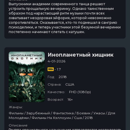
Выпускники академии современного танца решают
устроить прощальную вечеринку. Однако таинственным
образом под нарастающий ритм музыки почти всех
охватывает нездоровая эйфория, которой невозможно
сопротивляться. Оказывается, кто-то подмешал в сангрию
психоделики, и теперь участники этой безумной вечеринки
постепенно начинают слетать с катушек.
Инопланетный хищник
4-01-2026
- 1.7
Год:
2018
Страна:
США
Качество:
FHD (1080p)
Возраст:
16+
Жанры:
Фильмы / Зарубежный / Фантастика / Боевик / Ужасы / Для
Молодёжи / Фильмы На Хэллоуин / Сша / 2018
Описание
Группа специального назначения отправляется исследовать