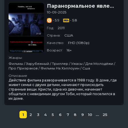
Паранормальное явление 3
10-09-2025
- 5.9
- 5.8
Год:
2011
Страна:
США
Качество:
FHD (1080p)
Возраст:
16+
Жанры:
Фильмы / Зарубежный / Триллер / Ужасы / Для Молодёжи /
Про Призраков / Фильмы На Хэллоуин / Сша
Описание
Действие фильма разворачивается в 1988 году. В доме, где
живет семья с двумя детьми, начинают происходить
странные вещи. Кристи, одна из девочек, начинает
общаться с невидимым другом Тоби, который поселился в
их доме.
1
2
3
4
5
6
7
8
9
10
...
25