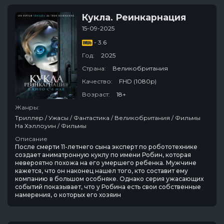
Кукла. Реинкарнация
15-09-2025
- 3.6
Год:
2025
Страна:
Великобритания
Качество:
FHD (1080p)
Возраст:
18+
Жанры:
Триллер / Ужасы / Фантастика / Великобритания / Фильмы
На Хэллоуин / Фильмы
Описание
После смерти 11-летнего сына эксперт по робототехнике
создает аниматронную куклу по имени Робин, которая
невероятно похожа на его умершего ребенка. Мужчине
кажется, что он наконец нашел того, кто составит ему
компанию в большом особняке. Однако серия ужасающих
событий показывает, что у Робина есть свои собственные
намерения, о которых его хозяин