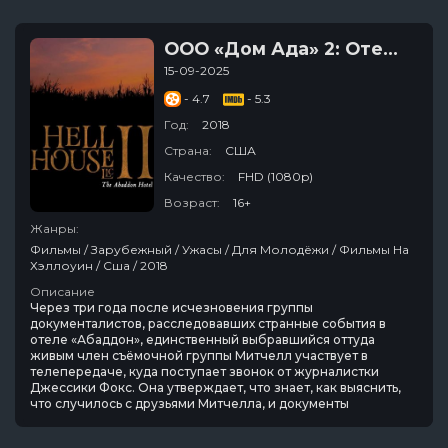
ООО «Дом Ада» 2: Отель города Абаддон
15-09-2025
- 4.7
- 5.3
Год:
2018
Страна:
США
Качество:
FHD (1080p)
Возраст:
16+
Жанры:
Фильмы / Зарубежный / Ужасы / Для Молодёжи / Фильмы На
Хэллоуин / Сша / 2018
Описание
Через три года после исчезновения группы
документалистов, расследовавших странные события в
отеле «Абаддон», единственный выбравшийся оттуда
живым член съёмочной группы Митчелл участвует в
телепередаче, куда поступает звонок от журналистки
Джессики Фокс. Она утверждает, что знает, как выяснить,
что случилось с друзьями Митчелла, и документы