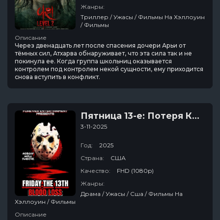
Жанры:
Триллер / Ужасы / Фильмы На Хэллоуин
/ Фильмы
Описание
Через двенадцать лет после спасения дочери Арьи от
тёмных сил, Атхарва обнаруживает, что эта сила так и не
покинула ее. Когда группа школьниц оказывается
контролем под контролем некой сущности, ему приходится
снова вступить в конфликт.
Пятница 13-е: Потеря Крови
3-11-2025
Год:
2025
Страна:
США
Качество:
FHD (1080p)
Жанры:
Драма / Ужасы / Сша / Фильмы На
Хэллоуин / Фильмы
Описание