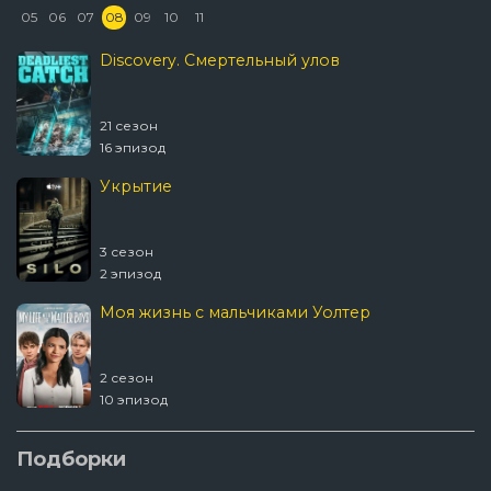
05
06
07
08
09
10
11
Discovery. Смертельный улов
21 сезон
16 эпизод
Укрытие
3 сезон
2 эпизод
Моя жизнь с мальчиками Уолтер
2 сезон
10 эпизод
Шугар
Подборки