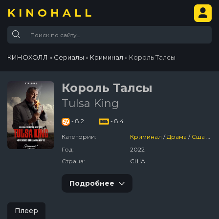
KINOHALL
КИНОХОЛЛ
»
Сериалы
»
Криминал
» Король Талсы
Король Талсы
Tulsa King
- 8.2
- 8.4
Категории:
Криминал
/
Драма
/
Сша
/
Се
Год:
2022
Страна:
США
Подробнее
Плеер