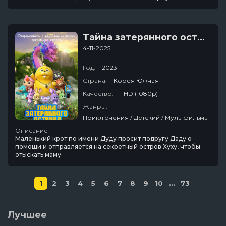
Тайна затерянного острова
4-11-2025
Год:
2023
Страна:
Корея Южная
Качество:
FHD (1080p)
Жанры:
Приключения / Детский / Мультфильмы
Описание
Маленький крот по имени Дуду просит подругу Даду о
помощи и отправляется на секретный остров Хуху, чтобы
отыскать маму.
1
2
3
4
5
6
7
8
9
10
...
73
Лучшее