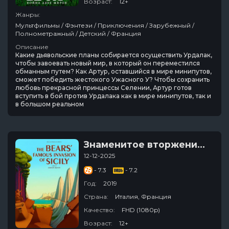
Возраст:
12+
Жанры:
Мультфильмы / Фэнтези / Приключения / Зарубежный /
Полнометражный / Детский / Франция
Описание
Какие дьявольские планы собирается осуществить Урдалак,
чтобы завоевать новый мир, в который он переместился
обманным путем? Как Артур, оставшийся в мире минипутов,
сможет победить жестокого Ужасного У? Чтобы сохранить
любовь прекрасной принцессы Селении, Артур готов
вступить в бой против Урдалака как в мире минипутов, так и
в большом реальном
Знаменитое вторжение медведей на Сицилию
12-12-2025
- 7.3
- 7.2
Год:
2019
Страна:
Италия, Франция
Качество:
FHD (1080p)
Возраст:
12+