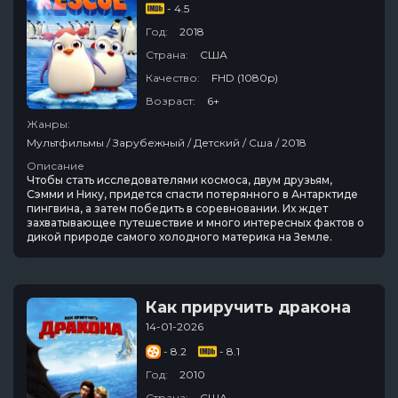
- 4.5
Год:
2018
Страна:
США
Качество:
FHD (1080p)
Возраст:
6+
Жанры:
Мультфильмы / Зарубежный / Детский / Сша / 2018
Описание
Чтобы стать исследователями космоса, двум друзьям,
Сэмми и Нику, придется спасти потерянного в Антарктиде
пингвина, а затем победить в соревновании. Их ждет
захватывающее путешествие и много интересных фактов о
дикой природе самого холодного материка на Земле.
Как приручить дракона
14-01-2026
- 8.2
- 8.1
Год:
2010
Страна:
США