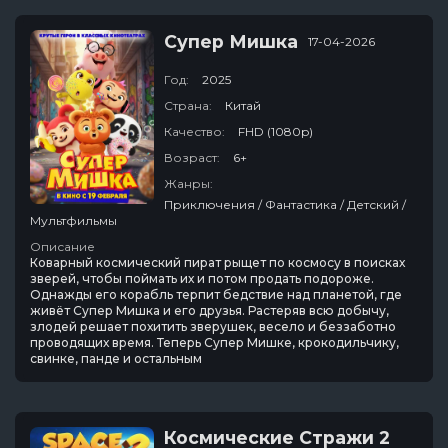
Супер Мишка
17-04-2026
Год:
2025
Страна:
Китай
Качество:
FHD (1080p)
Возраст:
6+
Жанры:
Приключения / Фантастика / Детский /
Мультфильмы
Описание
Коварный космический пират рыщет по космосу в поисках
зверей, чтобы поймать их и потом продать подороже.
Однажды его корабль терпит бедствие над планетой, где
живёт Супер Мишка и его друзья. Растеряв всю добычу,
злодей решает похитить зверушек, весело и беззаботно
проводящих время. Теперь Супер Мишке, крокодильчику,
свинке, панде и остальным
Космические Стражи 2