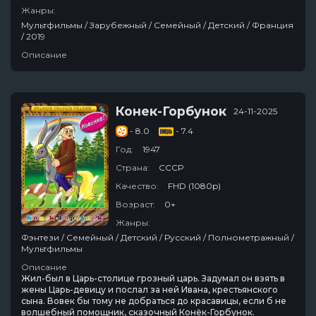
Жанры:
Мультфильмы / Зарубежный / Семейный / Детский / Франция
/ 2019
Описание
Конек-Горбунок
24-11-2025
- 8.0
- 7.4
Год:
1947
Страна:
СССР
Качество:
FHD (1080p)
Возраст:
0+
Жанры:
Фэнтези / Семейный / Детский / Русский / Полнометражный /
Мультфильмы
Описание
Жил-был в Царь-столице грозный царь. Задумал он взять в
жены Царь-девицу и послал за ней Ивана, крестьянского
сына. Вовек бы тому не добраться до красавицы, если б не
волшебный помощник, сказочный Конёк-Горбунок.