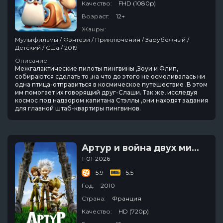
Качество:
FHD (1080p)
Возраст:
12+
Жанры:
Мультфильмы / Фэнтези / Приключения / Зарубежный /
Детский / Сша / 2019
Описание
Межгалактические пилоты пингвины ,Зоуи и Флип,
собираются сделать то ,на что до этого не осмеливалась ни
одна птица-отправиться в космическое путешествие .В этом
им помогает их говорящий друг-Слаши. Так же, исследуя
космос под надзором капитана Стэллы ,они находят задания
для главной штаб-квартиры пингвинов.
Артур и война двух миров
1-01-2026
- 5.9
- 5.5
Год:
2010
Страна:
Франция
Качество:
HD (720p)