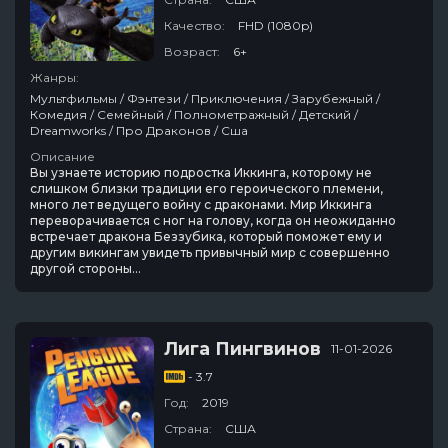
Качество:
FHD (1080p)
Возраст:
6+
Жанры:
Мультфильмы / Фэнтези / Приключения / Зарубежный /
Комедия / Семейный / Полнометражный / Детский /
Dreamworks / Про Драконов / Сша
Описание
Вы узнаете историю подростка Иккинга, которому не
слишком близки традиции его героического племени,
много лет ведущего войну с драконами. Мир Иккинга
переворачивается с ног на голову, когда он неожиданно
встречает дракона Беззубика, который поможет ему и
другим викингам увидеть привычный мир с совершенно
другой стороны…
Лига Пингвинов
11-01-2026
- 3.7
Год:
2019
Страна:
США