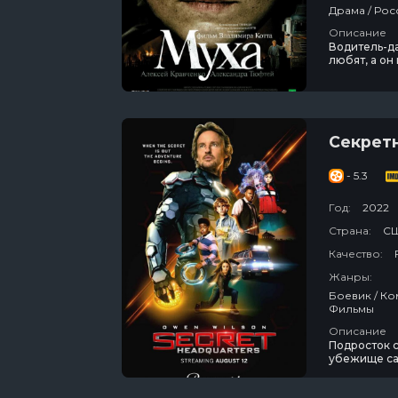
Описание
Водитель-д
любят, а он
учительницу
получает те
откликнуть
Секрет
- 5.3
Год:
2022
Страна:
С
Качество:
Жанры:
Боевик / Комедия / Приключения / Фантастика / Семейный / Сша / Про Подростков /
Фильмы
Описание
Подросток 
убежище са
придется за