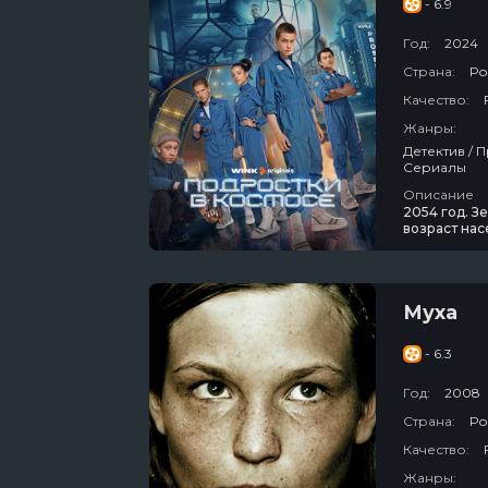
- 6.9
Год:
2024
Страна:
Ро
Качество:
Жанры:
Детектив / Приключения / Фантастика / Россия / Про Подростков / Про Космос /
Сериалы
Описание
2054 год. З
возраст нас
единственны
вещество дл
свои личные
Муха
- 6.3
Год:
2008
Страна:
Ро
Качество:
Жанры: