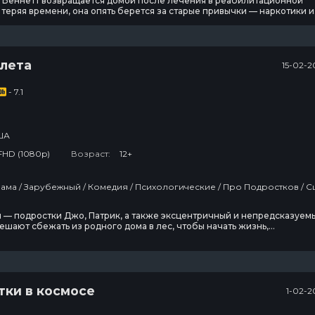
у Беннетт возвращается домой после лечения в реабилитационной
 теряя времени, она опять берется за старые привычки — наркотики и
нако появление в городе девушки Джулс становится для Ру знаком
 лета
15-02-2
- 7.1
ША
FHD (1080p)
Возраст:
12+
Фильмы / Драма / Зарубежный / Комедия / Психо
Футурама
Колин из
бухгалтерии
 — подростки Джо, Патрик, а также эксцентричный и непредсказуем
шают сбежать из родного дома в лес, чтобы начать жизнь,
 от родительского контроля. Построив самодельное жильё, ребята
10 сезон
3 сезон
1
 ощущают себя полноправными хозяевами собственной судьбы. Так
их идеальное лето…
10 эпизод
3 эпизод
7
Настоящий
тки в космосе
1-02-2
американец /
Всеамериканский