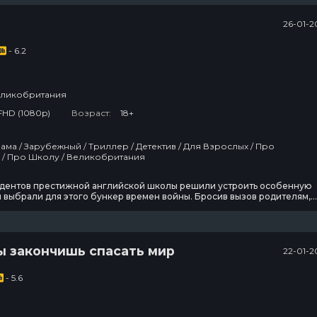
26-01-2
- 6.2
ликобритания
FHD (1080p)
Возраст:
18+
Подростков / Про Школу / Великобритания
удентов престижной английской школы решили устроить особенную
 выбрали для этого бункер времен войны. Бросив вызов родителям,
енной жизни и самим себе, они спускаются в зловещие катакомбы,
ергнуть свой разум, свои чувства шокирующим приключениям.
ы закончишь спасать мир
22-01-2
- 5.6