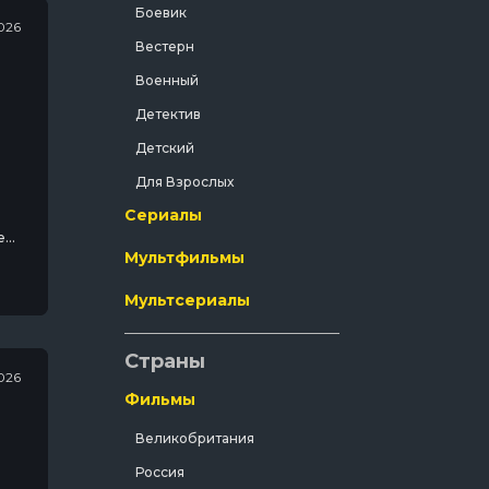
Боевик
026
Вестерн
Военный
Детектив
Детский
Для Взрослых
Сериалы
Документальный
е
Драма
Мультфильмы
Зарубежный
Мультсериалы
Исторический
История
Страны
026
Комедия
Фильмы
Концерт
Великобритания
Короткометражка
Россия
Короткометражный