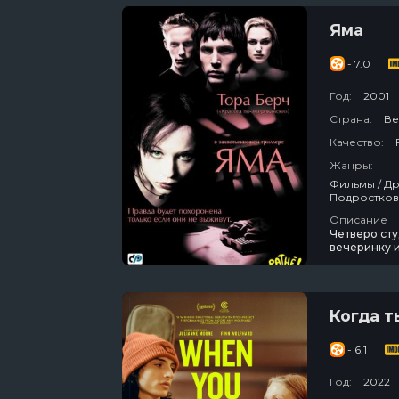
Яма
- 7.0
Год:
2001
Страна:
Ве
Качество:
Жанры:
Фильмы / Драма / Зарубежный / Триллер / Детектив / Для Взрослых / Про
Описание
Четверо ст
вечеринку и
школе, обыд
чтобы подв
Когда т
- 6.1
Год:
2022