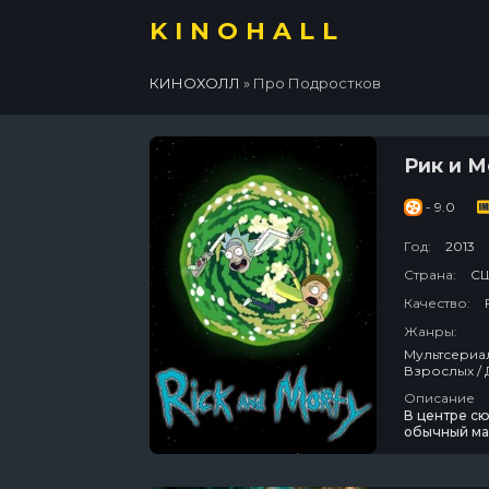
KINOHALL
КИНОХОЛЛ
» Про Подростков
Рик и 
- 9.0
Год:
2013
Страна:
С
Качество:
Жанры:
Мультсериал
Взрослых / 
Антиутопии 
Описание
Комедии / 
В центре сю
обычный мал
дедуля зан
неадекватен
вместе с н