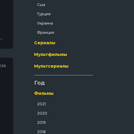
Сша
Криминал
Турция
Мелодрама
Украина
Мистический
Франция
Музыка
Сериалы
Мюзикл
Мультфильмы
Полнометражный
Приключения
026
Мультсериалы
Путешествия
Год
Развлекательный
Русский
Фильмы
Семейный
2021
Спорт
2020
Спортивный
2019
Триллер
2018