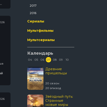
Ужасы
2017
Фантастика
2016
Фильм-Нуар
Сериалы
026
Фэнтези
Мультфильмы
Эротика
Мультсериалы
Календарь
04
05
06
07
08
09
10
логические / Про Подростков / Сша
В изоляции
Древние
Discover
пришельцы
Смерте
ый
улов
3 сезон
20 сезон
21 сезон
 эпизод
20 эпизод
16 эпизод
Темная
Звёздный путь:
Укрыти
026
сторона ринга
Странные
новые миры