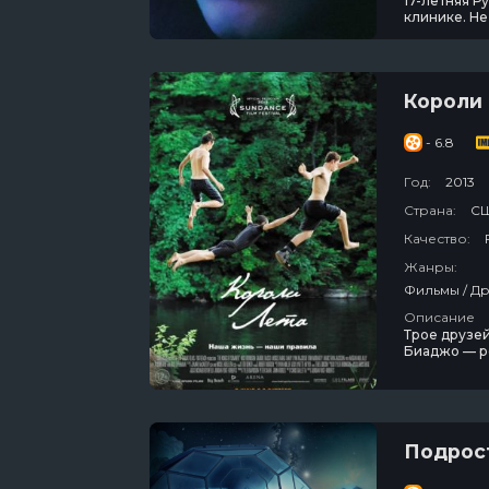
17-летняя Р
клинике. Не
тусовки. Од
надежды.
Короли
- 6.8
Год:
2013
Страна:
С
Качество:
Жанры:
Описание
Трое друзей
Биаджо — ре
независимую
наконец-то
начинается 
Подрос