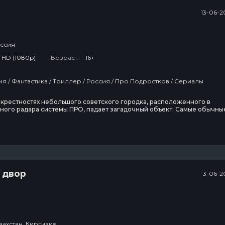
13-06-2
ссия
FHD (1080p)
Возраст:
16+
Приключения / Фантастика / Триллер / Россия / Про Подростков / Сериалы
 окрестностях небольшого советского городка, расположенного в
ного радара системы ПРО, падает загадочный объект. Самые обычны
ики Лёха, Толя и Сёма отправляются на поиски метеорита в
и славы и известности. Во время блужданий по лесу Лёха теряется.
в лесу силами милиции запускают цепь событий,
 двор
3-06-2
захстан, Киргизия