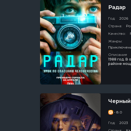
Радар
Год:
2026
Страна:
Ро
Качество:
Жанры:
Описание
1988 год. В
районе мощ
шестиклассн
предвкушени
Его поиски 
Черный
- 8.0
Год:
2023
Страна:
Ка