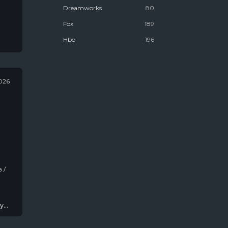
Dreamworks
80
Fox
189
Hbo
196
Marvel
106
National Geographic
178
026
Netflix
1612
Youtube Premium
25
Антиутопии
58
Биографии
467
Для Взрослых
1025
Для Женщин
833
Для Молодёжи
1537
Для Мужчин
546
у
Канал "Пятница"
8