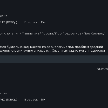
8 сезон
3
4 эпизод
2
ссия
Реинкарнация
безработного
FHD (1080p)
Возраст:
18+
3 сезон
3
5 эпизод
1
Спецназ:
емля буквально задыхается: из-за экологических проблем средний
Львица
еления стремительно снижается. Спасти ситуацию могут подростки 
е, кто физически способен отправиться в космос и найти уникально
я предотвращения катастрофы. Из 13 смельчаков, у каждого из котор
3 сезон
2
 мотивы, в экипаж попадут только
1 эпизод
1
31-01-2
Дом, который
построили
Драконы
1 сезон
2
8 эпизод
7
ссия
FHD (1080p)
Возраст:
16+