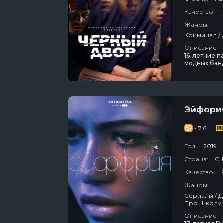
Качество:
Жанры:
Описание
16-летние п
модных банд
этого четве
что в жизни 
Эйфори
- 7.6
Год:
2019
Страна:
С
Качество:
Жанры:
Сериалы / Драма / Зарубежный / Для Взрослых / Про Любовь / Про Подростков /
Описание