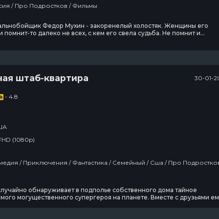
Драма / Россия / Про Подростков / Фильмы
альнобойщик Федор Мухин - закоренелый холостяк. Женщины его
 и помнит-то далеко не всех, с кем его свела судьба. Не помнит и
 Машу из маленького уральского городка, от которой однажды
леграмму с просьбой срочно приехать. Что-то заставляет Федора
ся.Смертельно больная Маша умирает, не дождавшись
ная штаб-квартира
30-01-2
- 4.8
ША
FHD (1080p)
случайно обнаруживает в подполье собственного дома тайное
мого могущественного супергероя на планете. Вместе с друзьями ем
щищать этот штаб от внезапно напавших злодеев.