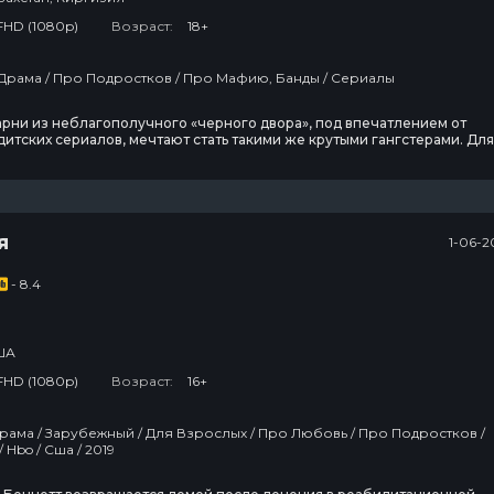
FHD (1080p)
Возраст:
18+
Криминал / Драма / Про Подростков / Про Мафию, Банды / Сериалы
арни из неблагополучного «черного двора», под впечатлением от
итских сериалов, мечтают стать такими же крутыми гангстерами. Для
ро друзей решаются на крупное дело, после которого они понимают,
все не так, как в кино.
я
1-06-2
- 8.4
ША
FHD (1080p)
Возраст:
16+
Про Школу / Hbo / Сша / 2019