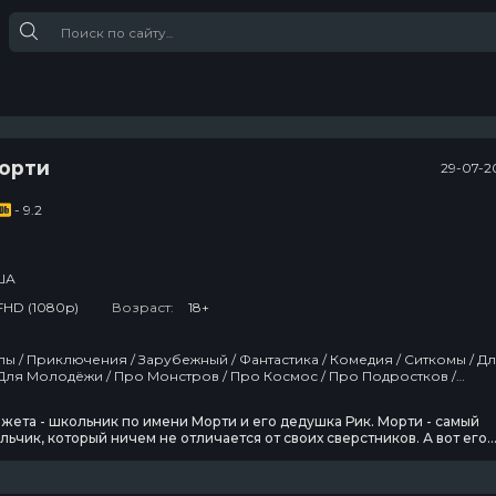
Морти
29-07-2
- 9.2
ША
FHD (1080p)
Возраст:
18+
ы / Приключения / Зарубежный / Фантастика / Комедия / Ситкомы / Д
Для Молодёжи / Про Монстров / Про Космос / Про Подростков /
/ Про Роботов / Про Инопланетян / Про Путешествия / Молодежные
Про Апокалипсис / Сша
жета - школьник по имени Морти и его дедушка Рик. Морти - самый
ьчик, который ничем не отличается от своих сверстников. А вот его
имается необычными научными исследованиями и зачастую полност
. Он может в любое время дня и ночи схватить внука и отправиться
им в безумные приключения с помощью