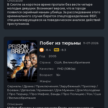
Описание
В Сиэтле за короткое время пропали без вести четыре
молодые девушки. Возникает версия, что в городе
появился серийный маньяк-убийца. За расследование этого
криминального случая берется спецподразделение ФБР,
специализирующееся на поведенческом анализе действий
преступников.
Побег из тюрьмы
11-07-2026
- 8.4
- 8.3
Год:
2005
Страна:
США, Великобритания
Качество:
FHD (1080p)
Возраст:
16+
Жанры:
Сериалы / Драма / Приключения / Зарубежный / Триллер /
Боевик / Детектив / Криминал / Для Мужчин / Для Молодёжи
/ Про Тюрьму / Про Мафию, Банды / Про Полицию / Fox / Сша
/ Великобритания
Описание
Майкл убежден в невиновности брата, осужденного на