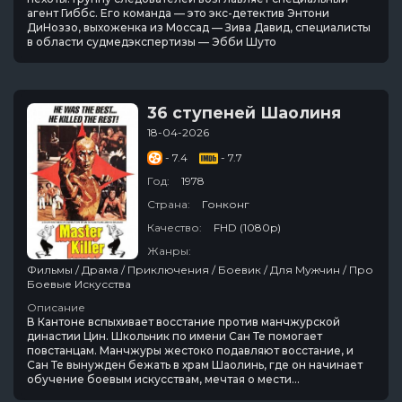
агент Гиббс. Его команда — это экс-детектив Энтони
ДиНоззо, выхоженка из Моссад — Зива Давид, специалисты
в области судмедэкспертизы — Эбби Шуто
36 ступеней Шаолиня
18-04-2026
- 7.4
- 7.7
Год:
1978
Страна:
Гонконг
Качество:
FHD (1080p)
Жанры:
Фильмы / Драма / Приключения / Боевик / Для Мужчин / Про
Боевые Искусства
Описание
В Кантоне вспыхивает восстание против манчжурской
династии Цин. Школьник по имени Сан Те помогает
повстанцам. Манчжуры жестоко подавляют восстание, и
Сан Те вынужден бежать в храм Шаолинь, где он начинает
обучение боевым искусствам, мечтая о мести…