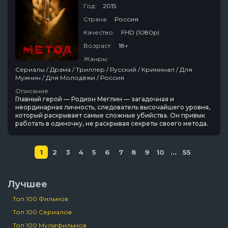
Год:
2015
Страна:
Россия
Качество:
FHD (1080p)
Возраст:
18+
Жанры:
Сериалы / Драма / Триллер / Русский / Криминал / Для
Мужчин / Для Молодёжи / Россия
Описание
Главный герой — Родион Меглин — загадочная и
неординарная личность, следователь высочайшего уровня,
который раскрывает самые сложные убийства. Он привык
работать в одиночку, не раскрывая секреты своего метода.
1
2
3
4
5
6
7
8
9
10
...
55
Лучшее
Топ 100 Фильмов
Топ 100 Сериалов
Топ 100 Мультфильмов