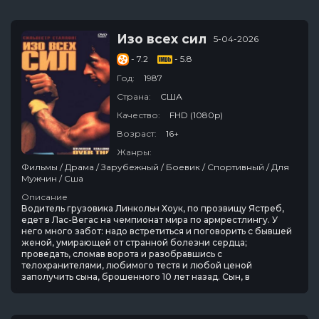
Изо всех сил
5-04-2026
- 7.2
- 5.8
Год:
1987
Страна:
США
Качество:
FHD (1080p)
Возраст:
16+
Жанры:
Фильмы / Драма / Зарубежный / Боевик / Спортивный / Для
Мужчин / Сша
Описание
Водитель грузовика Линкольн Хоук, по прозвищу Ястреб,
едет в Лас-Вегас на чемпионат мира по армрестлингу. У
него много забот: надо встретиться и поговорить с бывшей
женой, умирающей от странной болезни сердца;
проведать, сломав ворота и разобравшись с
телохранителями, любимого тестя и любой ценой
заполучить сына, брошенного 10 лет назад. Сын, в