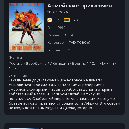
Армейские приключения
28-03-2026
- 6.5
- 5.0
Год:
1994
Страна:
США
Качество:
FHD (1080p)
Возраст:
12+
Жанры:
Фильмы / Зарубежный / Комедия / Военный / Для Мужчин /
Сша
Описание
Закадычные друзья Боунз и Джек вовсе не думали
становиться героями. Они записались в резервисты
американской армии, чтобы заработать денег и открыть
собственный магазин. Но тихой службы в тылу не
получилось. Свободный мир опять в опасности, и вот уже
бравые вояки отправляются сражаться в Африку.Это совсем
не входило в планы Боунза и Джека, которых