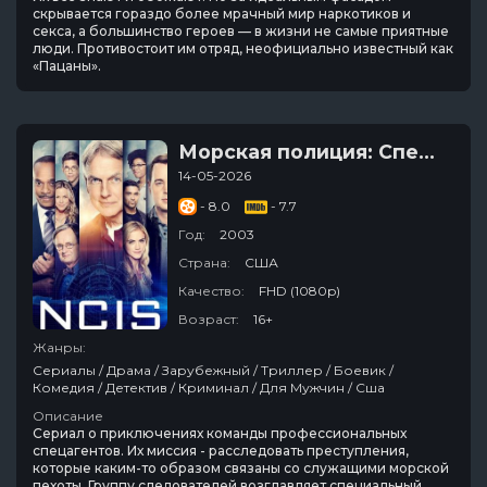
скрывается гораздо более мрачный мир наркотиков и
секса, а большинство героев — в жизни не самые приятные
люди. Противостоит им отряд, неофициально известный как
«Пацаны».
Морская полиция: Спецотдел
14-05-2026
- 8.0
- 7.7
Год:
2003
Страна:
США
Качество:
FHD (1080p)
Возраст:
16+
Жанры:
Сериалы / Драма / Зарубежный / Триллер / Боевик /
Комедия / Детектив / Криминал / Для Мужчин / Сша
Описание
Сериал о приключениях команды профессиональных
спецагентов. Их миссия - расследовать преступления,
которые каким-то образом связаны со служащими морской
пехоты. Группу следователей возглавляет специальный