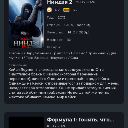
Ниндзя 2
25-03-2026
- 6.2
- 6.2
Год:
2013
Страна:
США, Таиланд
Качество:
FHD (1080p)
Возраст:
16+
Жанры:
Фильмы / Зарубежный / Триллер / Боевик / Криминал / Для
Мужчин / Про Боевые Искусства / Сша
Описание
Кейси Боумен, наконец, начал оседлую жизнь. Он в
счастливом браке с Намико (которая беременна
первенцем), живёт в Японии и преподаёт в додзё Кога.
Однажды на Кейси, отправившегося за подарком для жены,
нападает пара отморозков. Он не придаёт этому значения,
считая всё обычным грабежом. Но когда той же ночью
жестоко убивают Намико, мир Кейси
Формула 1: Гонять, чтобы выживать
16-03-2026