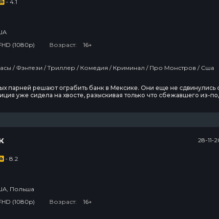
- 4.1
3 сезон
8 сезон
3 эпизод
4 эпизод
ША
Ходячие
Реинкарнация
мертвецы:
безработного
FHD (1080p)
Возраст:
16+
Мертвый
город
3 сезон
3 сезон
Фильмы / Ужасы / Фэнтези / Триллер / Комедия / Криминал / Про Монстров / Сша
2 эпизод
5 эпизод
ых парней решают ограбить банк в Мексике. Они еще не сдвинулись 
Библиотекари:
Спецназ:
лиция уже сидела на хвосте, разыскивая только что сбежавшего из-по
Следующая
Львица
ообщника Лютера. С ним Бак назначил встречу в пути. Все едва не
глава
когда ночью в дороге, неподалеку от бара «Крученые сиськи», у Люте
ашина…
2 сезон
3 сезон
2 эпизод
1 эпизод
к
28-11-
События
Дом, который
прошедшей
построили
- 8.2
недели с
Драконы
Джоном
1 сезон
Оливером
8 эпизод
А, Польша
FHD (1080p)
Возраст:
16+