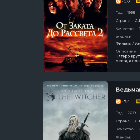
- 5.0
Год:
1998
Страна:
С
Качество:
Жанры:
Описание
Пятеро крут
места, а по
стражи их с
сорвалось, 
ломается м
Ведьма
- 7.4
Год:
2019
Страна:
СШ
Качество:
Жанры: