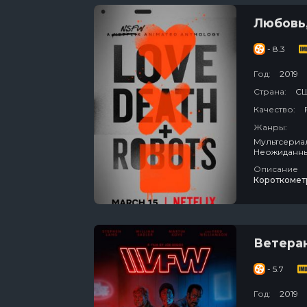
Любовь,
- 8.3
Год:
2019
Страна:
С
Качество:
Жанры:
Мультсериалы / Фэнтези / Зарубежный / Фантастика / Комеди
Неожиданным Концом / Для Взрослых / 
Описание
Короткомет
Ветера
- 5.7
Год:
2019