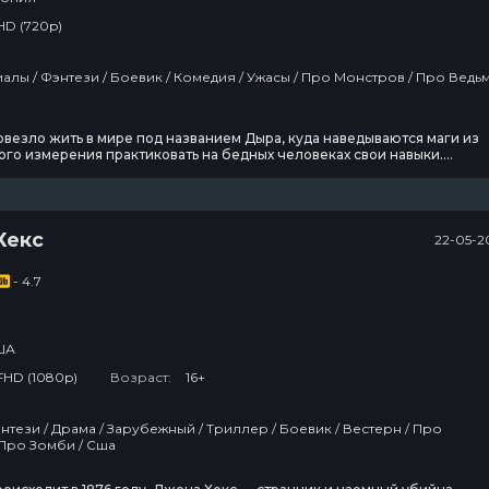
HD (720p)
Монстров / Про Ведьм /
везло жить в мире под названием Дыра, куда наведываются маги из
го измерения практиковать на бедных человеках свои навыки.
вушка по имени Никайдо находит жертву этих ужасных эксперименто
головой крокодила и амнезией впридачу. Никайдо нарекает нового
н, и теперь они ловят магов, а Кайман
Хекс
22-05-2
- 4.7
ША
FHD (1080p)
Возраст:
16+
Монстров / Про Зомби / Сша