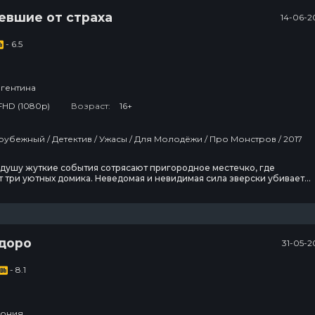
евшие от страха
14-06-2
- 6.5
гентина
FHD (1080p)
Возраст:
16+
Фильмы / Зарубежный / Детектив / Ужасы / Для Молодёжи / Про Монстров / 2017
душу жуткие события сотрясают пригородное местечко, где
 три уютных домика. Неведомая и невидимая сила зверски убивает
глазах мужа. Ночью у кровати его соседа появляется ужасный монстр
дома напротив, погибший под колесами автомобиля, возвращается с
садится за кухонный стол. Искать причину
доро
31-05-2
- 8.1
ония