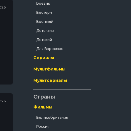
Боевик
026
Вестерн
Военный
Детектив
Детский
Для Взрослых
Сериалы
Документальный
Драма
Мультфильмы
Зарубежный
. А
Мультсериалы
Исторический
История
Страны
026
Комедия
Фильмы
Концерт
Великобритания
Короткометражка
Россия
Короткометражный