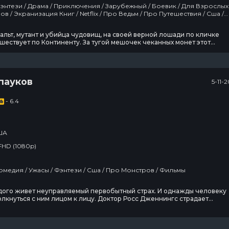
тешествия / Сша /
альт, мутант и убийца чудовищ, на своей верной лошади по кличке
шествует по Континенту. За тугой мешочек чеканных монет этот
авит вас от всякой настырной нечисти - хоть от чудищ болотных,
и даже заколдованных принцесс. В сельской глуши местную девушку
оторой сильно не повезло с внешностью, зато
пауков
5-11-
- 6.4
ША
FHD (1080p)
Триллер / Комедия / Ужасы / Фэнтези / Сша / Про Монстров / Фильмы
дого живет неуправляемый первобытный страх. И однажды человеку
лкнуться с ним лицом к лицу. Доктор Росс Дженнингс страдает
ей, экзотическим заболеванием, связанным с боязнью пауков. Он
ся в маленький провинциальный городок в надежде на тихую и
жизнь. Но по роковой случайности, из южноамериканских