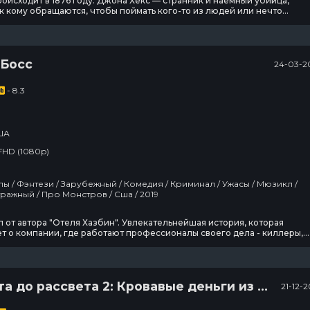
оисходит в 1876 году. Джона Хекс — странник и наемный убийца,
к кому обращаются, чтобы поймать кого-то из людей или нечто
кое… Сторонясь людей, герой, тем не менее, поддерживает связь с
ботницей борделя. По заданию военных он должен будет выследить и
ентина Тернбалла…
 Босс
24-03-2
- 8.3
ША
FHD (1080p)
асы / Мюзикл /
Короткометражный / Про Монстров / Сша / 2019
Гранчестер
Футурама
 от автора "Отеля Хазбин". Увлекательнейшая история, которая
т о компании, где работают профессионалы своего дела - киллеры,
11 сезон
10 сезон
2
ти на любые ухищрения, чтобы добиться своего. Некоторые из этих
 как оказалось, жители самого ада. Они готовы пойти на свои грязны
8 эпизод
10 эпизод
о их мотивы оказываются по-настоящему
Дом дракона
Настоящий
От заката до рассвета 2: Кровавые деньги из Техаса
21-12-
американец /
Всеамериканский