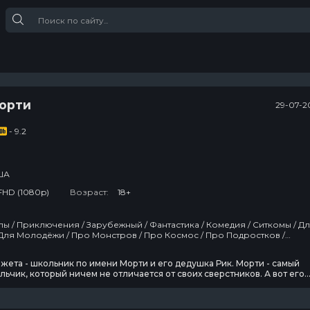
Морти
29-07-2
- 9.2
ША
FHD (1080p)
Возраст:
18+
ы / Приключения / Зарубежный / Фантастика / Комедия / Ситкомы / Д
Для Молодёжи / Про Монстров / Про Космос / Про Подростков /
/ Про Роботов / Про Инопланетян / Про Путешествия / Молодежные
Про Апокалипсис / Сша
жета - школьник по имени Морти и его дедушка Рик. Морти - самый
ьчик, который ничем не отличается от своих сверстников. А вот его
имается необычными научными исследованиями и зачастую полност
. Он может в любое время дня и ночи схватить внука и отправиться
им в безумные приключения с помощью