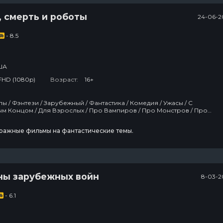
 смерть и роботы
24-06-2
- 8.5
ША
FHD (1080p)
Возраст:
16+
я / Ужасы / С
Про Вампиров / Про Монстров / Про
Космос / Netflix / Антиутопии / Про Роботов / Про Инопланетян / Сша / 2019
ражные фильмы на фантастические темы.
ны зарубежных войн
8-03-2
- 6.1