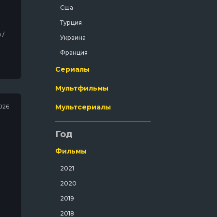
Сша
Криминал
Турция
Мелодрама
Украина
Мистический
Франция
Музыка
Сериалы
Мюзикл
в -
Мультфильмы
Полнометражный
Приключения
026
Мультсериалы
Путешествия
Год
Развлекательный
Русский
Фильмы
Семейный
2021
Спорт
2020
Спортивный
2019
Триллер
2018