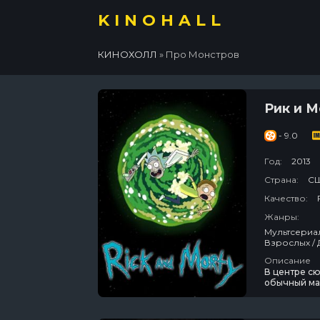
KINOHALL
КИНОХОЛЛ
» Про Монстров
Рик и 
- 9.0
Год:
2013
Страна:
С
Качество:
Жанры:
Мультсериал
Взрослых / 
Антиутопии 
Описание
Комедии / 
В центре сю
обычный мал
дедуля зан
неадекватен
вместе с н