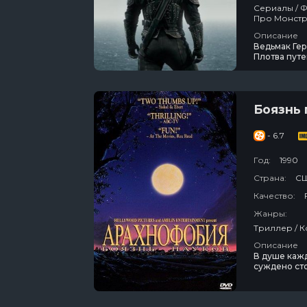
Сериалы / Фэнтези / Драма / Приключения / Зарубежный / Боевик / Для Взрослых /
Про Монстров / Экранизация Книг / Netflix / Про Ведьм / Про Пу
2019
Описание
Ведьмак Гер
Плотва путе
мужчина изб
оборотней 
Йеннифэр, к
Боязнь 
- 6.7
Год:
1990
Страна:
С
Качество:
Жанры:
Описание
В душе каж
суждено сто
арахнофоби
перебирает
спокойную 