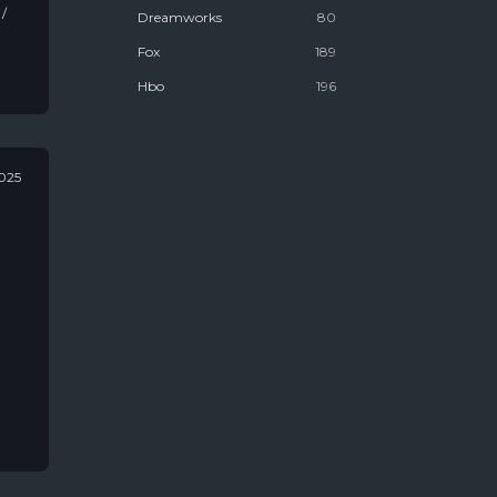
Dreamworks
80
Fox
189
Hbo
196
Marvel
106
National Geographic
178
2025
Netflix
1612
Youtube Premium
25
Антиутопии
58
Биографии
467
Для Взрослых
1025
Для Женщин
833
Для Молодёжи
1537
Для Мужчин
546
Канал "Пятница"
8