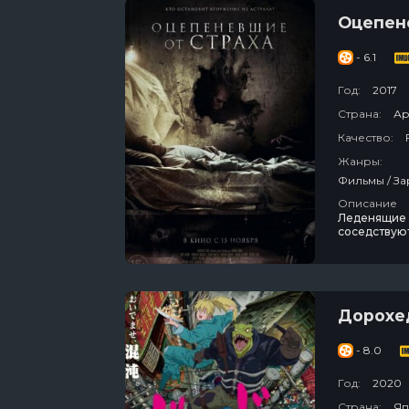
Оцепен
- 6.1
Год:
2017
Страна:
Ар
Качество:
Жанры:
Описание
Леденящие 
соседствуют
женщину на 
мальчик из 
кладбища и 
Дорохе
- 8.0
Год:
2020
Страна:
Яп