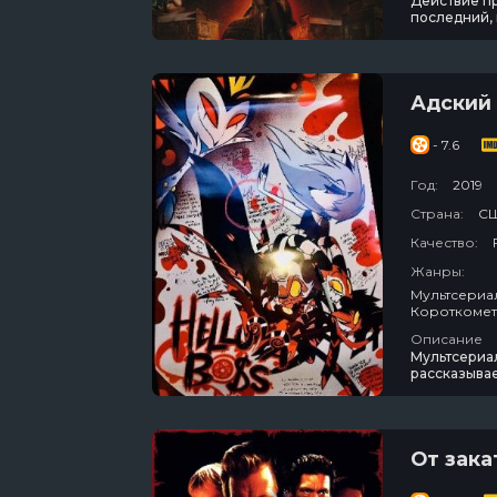
Действие пр
последний, 
нечеловечес
Лейлой, ра
поймать Кв
Адский
- 7.6
Год:
2019
Страна:
С
Качество:
Жанры:
Мультсериалы / Фэнтези / Зарубежный / Комедия / Криминал / Уж
Описание
Мультсериал
рассказывае
готовые пой
персонажей,
делишки, н