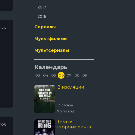
Ужасы
2017
Фантастика
2016
Фильм-Нуар
Сериалы
026
Фэнтези
Мультфильмы
Эротика
Мультсериалы
Календарь
03
04
05
06
07
08
09
Колин из
В изоляции
Древни
бухгалтерии
пришел
 сезон
13 сезон
20 сезон
е
8 эпизод
7 эпизод
20 эпизо
Темная
Звёздны
2025
сторона ринга
Странн
новые 