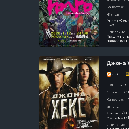
Качество:
Жанры:
Аниме-Сериалы / Фэнтези / Боевик / Комедия / Ужасы / Про 
2020
Описание
Людям не по
параллельно
Однажды де
человека с 
друга Кайма
Джона 
- 5.0
Год:
2010
Страна:
С
Качество:
Жанры:
Фильмы / Фэнтези / Драма / Зарубежный / Триллер / Боевик / Вестерн / Про
Описание