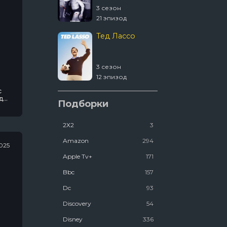
3 сезон
4 сезон
21 эпизод
2 эпизод
Тед Лассо
1670
3 сезон
2 сезон
12 эпизод
8 эпизод
с
Ковчег
д
Подборки
ра
2Х2
3
2 сезон
12 эпизод
Amazon
294
2025
Люди Икс ’97
Apple Tv+
171
Bbc
157
2 сезон
Dc
93
7 эпизод
Discovery
54
Disney
336