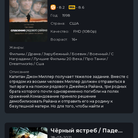
- 8.2
- 8.6
Год:
1998
Страна:
США
Качество:
FHD (1080p)
Возраст:
16+
Жанры:
Фильмы / Драма / Зарубежный / Боевик / Военный / С
Наградами / Лучшие Фильмы 20 Века / Про Танки /
Dreamworks / Сша
Описание
Капитан Джон Миллер получает тяжелое задание. Вместе с
отрядом из восьми человек Миллер должен отправиться в
тыл врага на поиски рядового Джеймса Райана, три родных
брата которого почти одновременно погибли на полях
сражений.Командование приняло решение
демобилизовать Райана и отправить его на родину к
безутешной матери. Но для того, чтобы найти и
Чёрный ястреб / Падение чёрного ястреба
28-03-2021