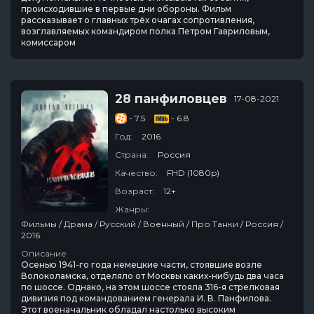
происходившие в первые дни обороны. Фильм
рассказывает о главных трёх очагах сопротивления,
возглавляемых командиром полка Петром Гавриловым,
комиссаром
28 панфиловцев
17-08-2021
- 7.5
- 6.8
Год:
2016
Страна:
Россия
Качество:
FHD (1080p)
Возраст:
12+
Жанры:
Фильмы / Драма / Русский / Военный / Про Танки / Россия /
2016
Описание
Осенью 1941-го года немецкие части, стоявшие возле
Волоколамска, отделяло от Москвы каких-нибудь два часа
по шоссе. Однако, на этом шоссе стояла 316-я стрелковая
дивизия под командованием генерала И. В. Панфилова.
Этот военачальник обладал настолько высоким