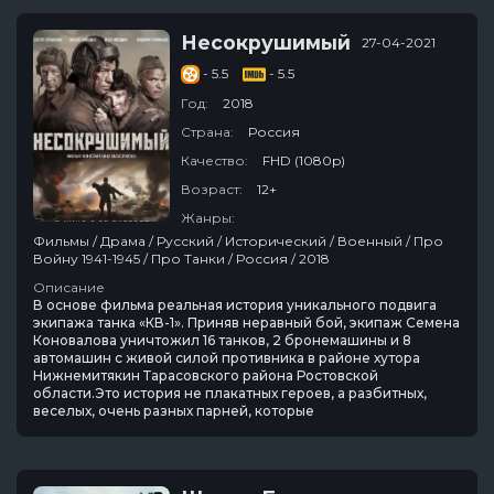
Несокрушимый
27-04-2021
- 5.5
- 5.5
Год:
2018
Страна:
Россия
Качество:
FHD (1080p)
Возраст:
12+
Жанры:
Фильмы / Драма / Русский / Исторический / Военный / Про
Войну 1941-1945 / Про Танки / Россия / 2018
Описание
В основе фильма реальная история уникального подвига
экипажа танка «КВ-1». Приняв неравный бой, экипаж Семена
Коновалова уничтожил 16 танков, 2 бронемашины и 8
автомашин с живой силой противника в районе хутора
Нижнемитякин Тарасовского района Ростовской
области.Это история не плакатных героев, а разбитных,
веселых, очень разных парней, которые