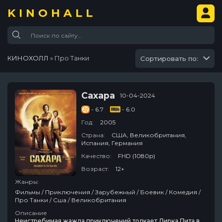
KINOHALL
КИНОХОЛЛ
» Про Танки
Сортировать по:
Сахара
10-04-2024
- 6.7
- 6.0
Год:
2005
Страна:
США, Великобритания,
Испания, Германия
Качество:
FHD (1080p)
Возраст:
12+
Жанры:
Фильмы / Приключения / Зарубежный / Боевик / Комедия /
Про Танки / Сша / Великобритания
Описание
Неистребимая жажда приключений толкает Дирка Пита в