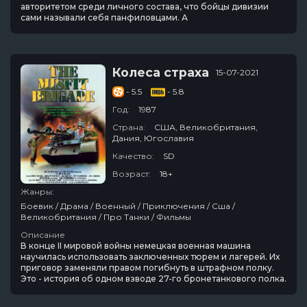
авторитетом среди личного состава, что бойцы дивизии
сами называли себя панфиловцами. А
Колеса страха
15-07-2021
- 5.5
- 5.8
Год:
1987
Страна:
США, Великобритания,
Дания, Югославия
Качество:
SD
Возраст:
18+
Жанры:
Боевик / Драма / Военный / Приключения / Сша /
Великобритания / Про Танки / Фильмы
Описание
В конце II мировой войны немецкая военная машина
научилась использовать заключенных тюрем и лагерей. Их
приговор заменяли правом погибнуть в штрафном полку.
Это - история об одном взводе 27-го бронетанкового полка.