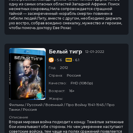
одну из самых опасных областей Западной Африки. Поиск
несметных сокровищ Нила сопровождается страшной
тайной — засекреченный «корабль смерти» повинен в
гибели людей.Питу, вместе с другом, необходимо держать
ухо востро, собрав воедино смекалку, мужество и героизм,
чтобы помочь доктору Еве Рохас
Белый тигр
12-01-2022
- 5.6
- 6.1
Год:
2012
Страна:
Россия
Качество:
FHD (1080p)
Возраст:
16+
Жанры:
Фильмы / Русский / Военный / Про Войну 1941-1945 / Про
Танки / Россия
Описание
Вторая мировая война подходит к концу. Тяжёлые затяжные
бои изматывают обе стороны. Но чем увереннее наступают
советские войска, тем чаще на полях сражений появляется