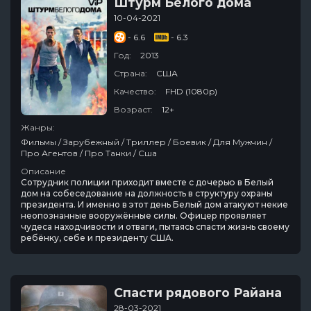
Штурм Белого дома
10-04-2021
- 6.6
- 6.3
Год:
2013
Страна:
США
Качество:
FHD (1080p)
Возраст:
12+
Жанры:
Фильмы / Зарубежный / Триллер / Боевик / Для Мужчин /
Про Агентов / Про Танки / Сша
Описание
Сотрудник полиции приходит вместе с дочерью в Белый
дом на собеседование на должность в структуру охраны
президента. И именно в этот день Белый дом атакуют некие
неопознанные вооружённые силы. Офицер проявляет
чудеса находчивости и отваги, пытаясь спасти жизнь своему
ребёнку, себе и президенту США.
Спасти рядового Райана
28-03-2021