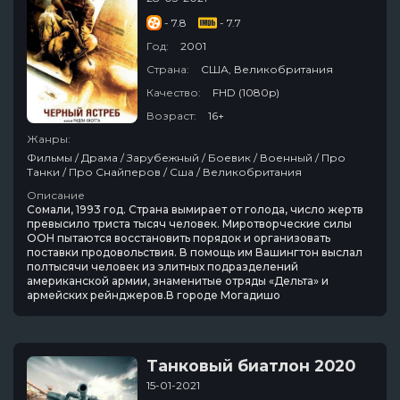
- 7.8
- 7.7
Год:
2001
Страна:
США, Великобритания
Качество:
FHD (1080p)
Возраст:
16+
Жанры:
Фильмы / Драма / Зарубежный / Боевик / Военный / Про
Танки / Про Снайперов / Сша / Великобритания
Описание
Сомали, 1993 год. Страна вымирает от голода, число жертв
превысило триста тысяч человек. Миротворческие силы
ООН пытаются восстановить порядок и организовать
поставки продовольствия. В помощь им Вашингтон выслал
полтысячи человек из элитных подразделений
американской армии, знаменитые отряды «Дельта» и
армейских рейнджеров.В городе Могадишо
Танковый биатлон 2020
15-01-2021