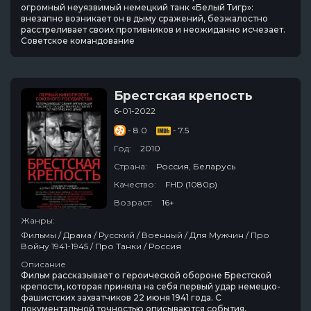
огромный неуязвимый немецкий танк «Белый Тигр»:
внезапно возникает он в дыму сражений, безжалостно
расстреливает своих противников и неожиданно исчезает.
Советское командование
Брестская крепость
6-01-2022
- 8.0
- 7.5
Год:
2010
Страна:
Россия, Беларусь
Качество:
FHD (1080p)
Возраст:
16+
Жанры:
Фильмы / Драма / Русский / Военный / Для Мужчин / Про
Войну 1941-1945 / Про Танки / Россия
Описание
Фильм рассказывает о героической обороне Брестской
крепости, которая приняла на себя первый удар немецко-
фашистских захватчиков 22 июня 1941 года. С
документальной точностью описываются события,