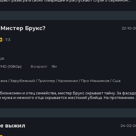
шают разыграть своих товарищей и распускают слухи о серийном
розвищу «Волк», маньяке с большим ножом, который выходит на сво
хоту в камуфляже и с оранжевой маской на голове.Описывая приметы
ертв Волка, друзья хотят проверить, сумеет
 Мистер Брукс?
22-10-2
- 7.3
ША
FHD (1080p)
Возраст:
16+
Фильмы / Драма / Зарубежный / Триллер / Криминал / Про Маньяков / Сша
В изоляции
Древние
пришельцы
изнесмен и отец семейства, мистер Брукс скрывает тайну. За фасад
о мужа и нежного отца скрывается жестокий убийца. На протяжении
мени эти две личности безуспешно борются между собой, и ни одна
13 сезон
20 сезон
2
т одержать верх. В результате убийства продолжаются, и, кажется,
жет оборвать эту кровавую цепь
7 эпизод
20 эпизод
1
Темная
Звёздный путь:
не выжил
24-02-2
сторона ринга
Странные
новые миры