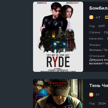
Бомбил
- 4.7
Год:
2017
Страна:
С
Качество:
Жанры:
Описание
Девушка зн
вызывает та
времяпрово
таксиста, и 
теперь коле
Тень Ч
- 7.1
Год:
2024