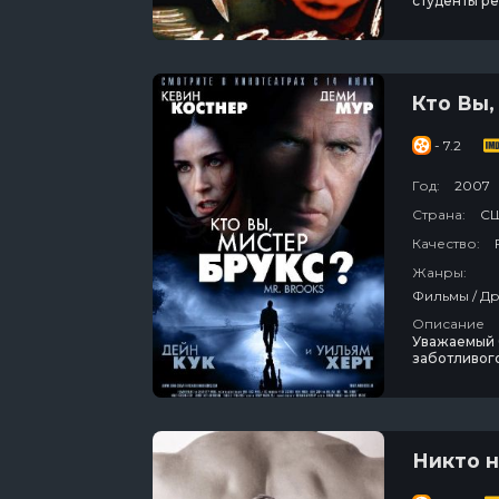
студенты ре
убийце по п
кровавую о
следующих ж
Кто Вы,
- 7.2
Год:
2007
Страна:
С
Качество:
Жанры:
Описание
Уважаемый б
заботливог
долгого вре
них не може
ничто не мо
Никто 