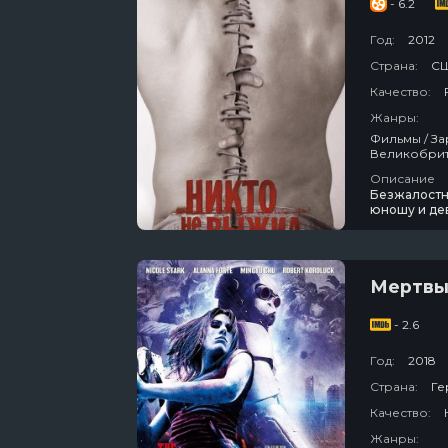
- 6.2
Год:
2012
Страна:
СШ
Качество:
Жанры:
Фильмы / Зарубежный / Триллер / Ужасы / Для Взрослых / Про Маньяков / Сша /
Великобри
Описание
Безжалостн
юношу и де
мертвой и н
взгляд. И те
Мертвы
- 2.6
Год:
2018
Страна:
Ге
Качество:
Жанры: