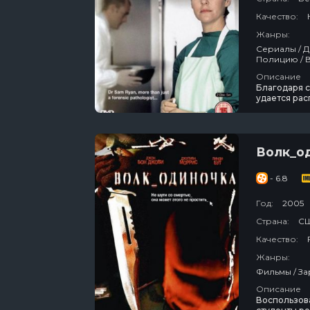
Качество:
Жанры:
Сериалы / Драма / Зарубежный / Детектив / Криминал / Про Маньяков / Про
По
Описание
Благодаря 
удается рас
Волк_о
- 6.8
Год:
2005
Страна:
С
Качество:
Жанры:
Описание
Воспользова