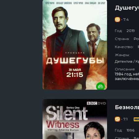
Душегу
- 7.4
Год:
2019
Страна:
Ро
Качество:
Жанры:
Описание
1984 год, н
заключённы
результате 
сотруднику
из Минска Л
Безмол
- 7.1
Год:
1996
Страна:
Ве