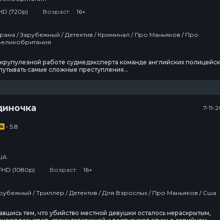
HD (720p)
Возраст:
16+
лицию / Великобритания
скрупулезной работе судмедэксперта команде английских полицейск
путывать самые сложные преступления...
диночка
7-11-
- 5.8
ША
FHD (1080p)
Возраст:
16+
Фильмы / Зарубежный / Триллер / Детектив / Для Взрослых / Про Маньяков / Сша
вшись тем, что убийство местной девушки осталось нераскрытым,