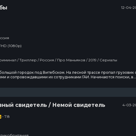
бы
12-04-2
ссия
FHD (1080p)
Детектив / Криминал / Триллер / Россия / Про Маньяков / 2019 / Сериалы
ебольшой городок под Витебском. На лесной трассе пропал грузовик 
ми и сопровождавшими их сотрудниками ГАИ. Начинаются поиски, в
которых в лесу находят тело девушки. Дело поручают местному
 милиции Михаилу Шахновичу, а в помощь ему присылают специалист
еонида Ипатьева. Тот быстро понимает, что
вный свидетель / Немой свидетель
4-03-2
- 7.8
ликобритания