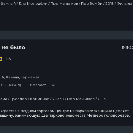
Ужасы / Зарубежный / Для Молодёжи / Про Маньяков / Про Зомби / 2018 / Фильмы
 не было
11-11-
- 4.8
А, Канада, Германия
FHD (1080p)
Возраст:
16+
Фильмы / Драма / Триллер / Криминал / Ужасы / Про Маньяков / Сша
ождества в людном торговом центре на парковке женщина цепляет
машину, занимающую два парковочных места. Четверо головорезов,
на парковку, обнаруживают бумажку на своей машине и, решив убит
начинают жуткую погоню сквозь лес, нисколько не ожидая, что у слаб
раздо больше шансов выжить и победить