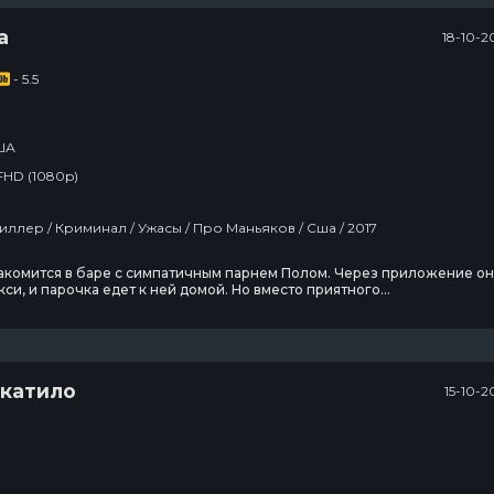
а
18-10-2
- 5.5
ША
FHD (1080p)
Фильмы / Триллер / Криминал / Ужасы / Про Маньяков / Сша / 2017
акомится в баре с симпатичным парнем Полом. Через приложение он
кси, и парочка едет к ней домой. Но вместо приятного
ждения Пол убивает новую знакомую, с её телефона вызывает того 
водителя постигает та же участь. Заняв место за рулём такси, маньяк
сит по городу и вовсю развлекается, убивая
икатило
15-10-2