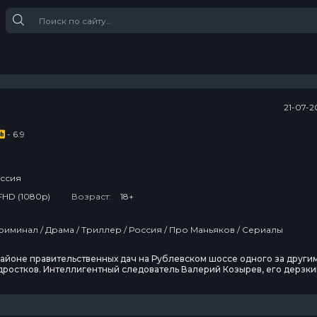
21-07-2
- 6.9
ссия
FHD (1080p)
Возраст:
18+
Криминал / Драма / Триллер / Россия / Про Маньяков / Сериалы
 районе правительственных дач на Рублевском шоссе одного за други
дростков. Интеллигентный следователь Валерий Козырев, его дерзки
 Ростова Евгений Боков и совсем молодая следователь Наталья
ая начинают расследование, даже не подозревая, как сильно оно
ьбу каждого из них. Единственный