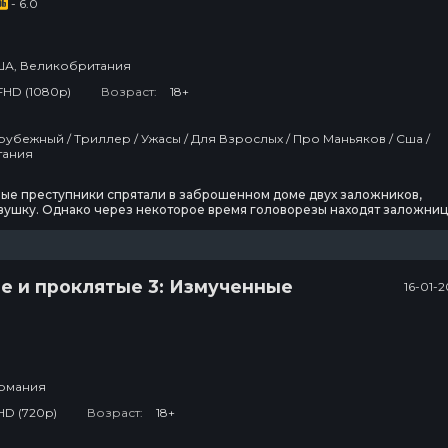
- 6.0
3 сезон
4 сезон
3
21 эпизод
2 эпизод
2
А, Великобритания
Тед Лассо
1670
FHD (1080p)
Возраст:
18+
3 сезон
2 сезон
2
12 эпизод
8 эпизод
1
тания
Ковчег
ые преступники спрятали в заброшенном доме двух заложников,
вушку. Однако через некоторое время головорезы находят заложниц
еожиданно понимают, что юноша не так прост, как казался на первый
перь это он на них охотится.
2 сезон
2
12 эпизод
2
е и проклятые 3: Измученные
16-01-
Люди Икс ’97
2 сезон
7 эпизод
рмания
HD (720p)
Возраст:
18+