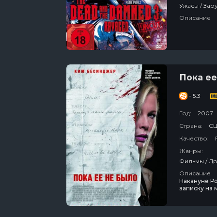
Описание
Пока ее
- 5.3
Год:
2007
Страна:
СШ
Качество:
Жанры:
Описание
Накануне Р
записку на 
вернувшись 
«нахалку», 
женщины го