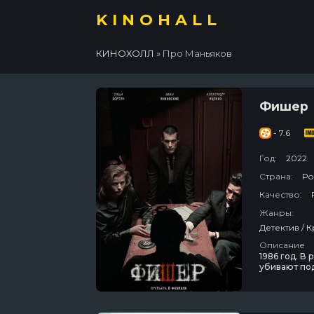
KINOHALL
КИНОХОЛЛ
» Про Маньяков
Фишер
- 7.6
Год:
2022
Страна:
Ро
Качество:
Жанры:
Детектив / 
Описание
1986 год. В
убивают по
напарник из
Добровольск
изменит суд