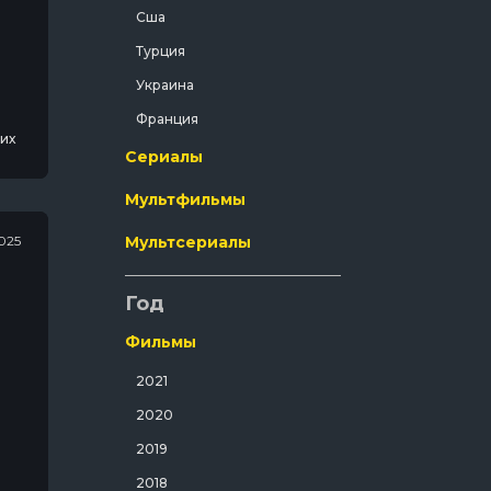
Сша
Криминал
Турция
Мелодрама
Украина
Мистический
Франция
Музыка
их
Сериалы
Мюзикл
Мультфильмы
Полнометражный
Приключения
2025
Мультсериалы
Путешествия
Год
Развлекательный
Русский
Фильмы
Семейный
2021
Спорт
2020
Спортивный
2019
Триллер
2018