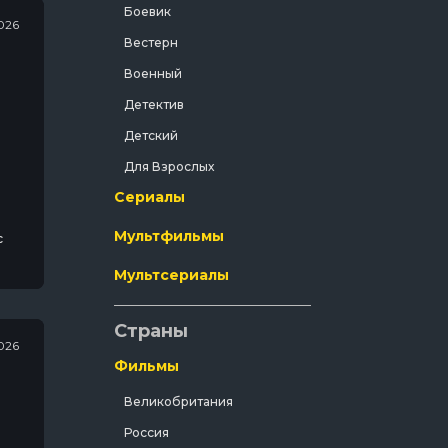
Боевик
026
Вестерн
Военный
Детектив
Детский
Для Взрослых
Сериалы
Документальный
Драма
Мультфильмы
с
Зарубежный
Мультсериалы
а
Исторический
История
Страны
026
Комедия
Фильмы
Концерт
Великобритания
Короткометражка
Россия
Короткометражный