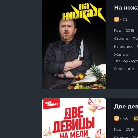
На нож
- 7.2
Год:
2016
Страна:
Ро
Качество:
Жанры:
Описание
Две де
- 4.6
Год:
2019
Страна:
Ро