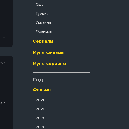
Сша
Криминал
Турция
Мелодрама
Украина
Мистический
Франция
Музыка
ая
Сериалы
Мюзикл
Мультфильмы
Полнометражный
Приключения
023
Мультсериалы
Путешествия
Год
Развлекательный
Русский
Фильмы
Семейный
2021
я Молодёжи / Канал "Пятница" / Россия / 2017
Спорт
2020
Спортивный
2019
Триллер
2018