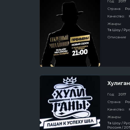
Год:
2017
Страна:
Ро
Качество:
Жанры:
Описание
Хулига
Год:
2017
Страна:
Ро
Качество:
Жанры:
Тв Шоу / Русский / Развлекательный / Для Мужчин / Для Молодёжи / Канал "Пятница" /
Россия / 2