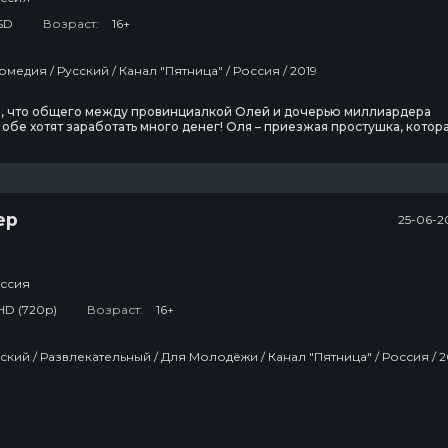
SD
Возраст:
16+
Сериалы / Комедия / Русский / Канал "Пятница" / Россия / 2019
ы, что общего между провинциалкой Олей и дочерью миллиардера
обе хотят заработать много денег! Оля – приезжая простушка, котор
 концы с концами. Марго – девушка из высшего общества, внезапно
своего статуса и состояния. По иронии судьбы она вынуждена
официанткой в кафе, где работает Оля.
ер
25-06-2
ссия
HD (720p)
Возраст:
16+
Тв Шоу / Русский / Развлекательный / Дл