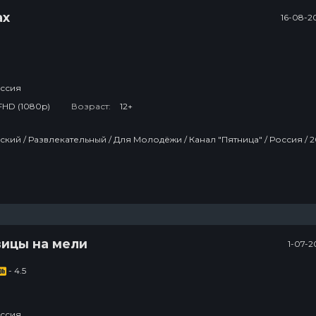
ах
16-08-2
ссия
FHD (1080p)
Возраст:
12+
Тв Шоу / Русский / Развлекательный / Дл
вицы на мели
1-07-2
- 4.5
ссия