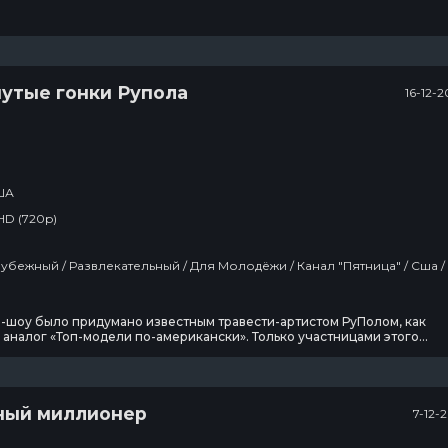
утые гонки Рупола
16-12-
ША
HD (720p)
В изоляции
Древние
пришельцы
и-шоу было придумано известным травести-артистом РуПолом, как
 аналог «Топ-модели по-американски». Только участницами этого
13 сезон
20 сезон
2
али драг-королевы (травести-артисты), которые должны
вать не только свои подиумные таланты, но и множество других
7 эпизод
20 эпизод
1
й: комедийные, песенные, дизайнерские и т. д.
Темная
Звёздный путь:
ный миллионер
7-12-
сторона ринга
Странные
новые миры