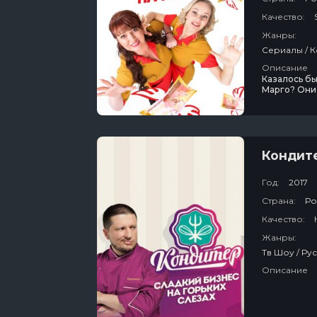
Качество:
Жанры:
Описание
Казалось б
Марго? Они 
едва сводит
лишившаяся 
устроиться 
Кондит
Год:
2017
Страна:
Ро
Качество:
Жанры:
Описание