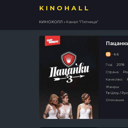
KINOHALL
КИНОХОЛЛ
» Канал "Пятница"
Пацанк
- 6.6
Год:
2016
Страна:
Ро
Качество:
Жанры:
Тв Шоу / Ру
Описание