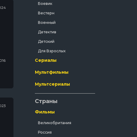
Боевик
024
Вестерн
Военный
Детектив
Детский
Для Взрослых
Сериалы
Документальный
я Молодёжи / Канал "Пятница" / Россия / 2016
Драма
Мультфильмы
Зарубежный
Мультсериалы
Исторический
История
Страны
023
Комедия
Фильмы
Концерт
Великобритания
Короткометражка
Россия
Короткометражный