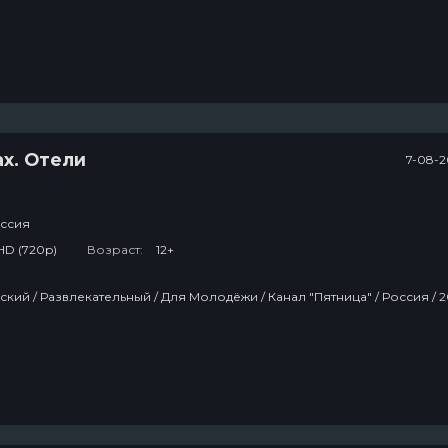
х. Отели
7-08-2
ссия
HD (720p)
Возраст:
12+
Тв Шоу / Русский / Развлекательный / Дл