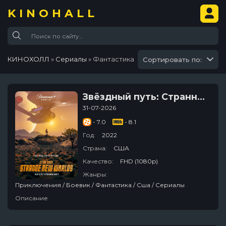
KINOHALL
КИНОХОЛЛ
»
Сериалы
» Фантастика
Сортировать по:
Звёздный путь: Странные новые миры
31-07-2026
- 7.0
- 8.1
Год:
2022
Страна:
США
Качество:
FHD (1080p)
Жанры:
Приключения / Боевик / Фантастика / Сша / Сериалы
Описание