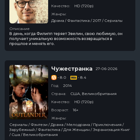
Качество:
HD (720p)
Жанры:
Драма / Фантастика / 2017 / Сериалы
Описание
В день, когда Филипп теряет Эвелин, свою любимую, он
получает уникальную возможность возвращаться в
прошлое и менять его.
Чужестранка
27-06-2026
- 8.0
- 8.4
Год:
2014
Страна:
США, Великобритания
Качество:
HD (720p)
Возраст:
16+
Жанры:
Сериалы / Фэнтези / Драма / Мелодрама / Приключения /
Зарубежный / Фантастика / Для Женщин / Экранизация Книг
/ Сша / Великобритания