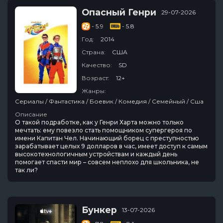
Опасный Генри
29-07-2026
- 5.9
- 5.8
Год:
2014
Страна:
США
Качество:
SD
Возраст:
12+
Жанры:
Сериалы / Фантастика / Боевик / Комедия / Семейный / Сша
Описание
О такой подработке, как у Генри Харта можно только
мечтать: ему повезло стать помощником супергероя по
имени Капитан Чел. Начинающий борец с преступностью
зарабатывает целых 9 долларов в час, имеет доступ к самым
высокотехнологичным устройствам и каждый день
помогает спасти мир – совсем неплохо для школьника, не
так ли?
Бункер
13-07-2026