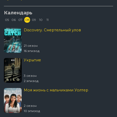
Календарь
05
06
07
08
09
10
11
Discovery. Смертельный улов
21 сезон
16 эпизод
Укрытие
3 сезон
2 эпизод
Моя жизнь с мальчиками Уолтер
2 сезон
10 эпизод