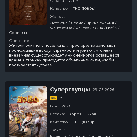
Страна:
США
Качество:
FHD (1080p)
Жанры:
Детектив / Драма / Приключения /
Фантастика / Фэнтези / Сша / Netflix /
Сериалы
Описание
Жители элитного посёлка для престарелых замечают
происходящие вокруг странности и узнают, что некая
внеземная сущность крадёт у них немногое оставшееся
время. Старикам приходится объединить силы, чтобы
противостоять угрозе.
Суперглупцы
29-05-2026
- 8.1
Год:
2026
Страна:
Корея Южная
Качество:
FHD (1080p)
Жанры:
Комедия / Боевик / Фантастика /