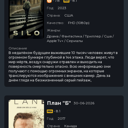
- 7.8
- 8.1
Год:
2023
Страна:
США
Качество:
FHD (1080p)
Жанры:
Драма / Фантастика / Триллер / Сша /
Apple Tv+ / Сериалы
Описание
В недалёком будущем выжившие 10 тысяч человек живут в
огромном бункере глубиной в 144 этажа. Люди верят, что
мир мёртв, воздух снаружи отравлен и выходить на
поверхность смертельно опасно. Всю информацию они
получают с помощью огромных экранов, на которые
транслируются изображения с внешних камер. День за
днём глядя на безжизненный серый пейзаж,
План "Б"
30-06-2026
- 8.1
Год:
2017
Страна:
Канада