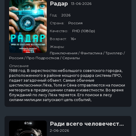
Радар
13-06-2026
Год:
2026
Страна:
Россия
Качество:
FHD (1080p)
Возраст:
16+
Жанры:
Приключения / Фантастика / Триллер /
Россия / Про Подростков / Сериалы
Описание
1988 год. В окрестностях небольшого советского городка,
расположенного в районе мощного радара системы ПРО,
падает загадочный объект. Самые обычные
шестиклассники Лёха, Толя и Сёма отправляются на поиски
метеорита в предвкушении славы и известности. Во время
блужданий по лесу Лёха теряется. Его поиски в лесу
силами милиции запускают цепь событий,
Ради всего человечества
2-06-2026