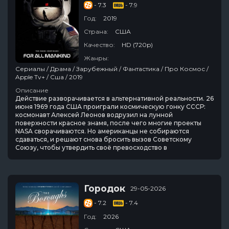
- 7.3
- 7.9
Год:
2019
Страна:
США
Качество:
HD (720p)
Жанры:
Сериалы / Драма / Зарубежный / Фантастика / Про Космос /
Apple Tv+ / Сша / 2019
Описание
Действие разворачивается в альтернативной реальности. 26
июня 1969 года США проиграли космическую гонку СССР:
космонавт Алексей Леонов водрузил на лунной
поверхности красное знамя, после чего многие проекты
NASA сворачиваются. Но американцы не собираются
сдаваться, и решают снова бросить вызов Советскому
Союзу, чтобы утвердить своё превосходство в
Городок
29-05-2026
- 7.2
- 7.4
Год:
2026