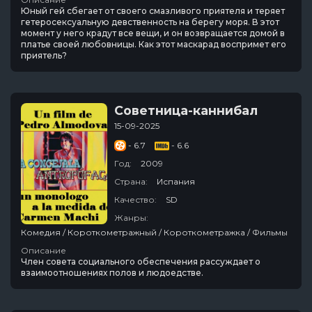
Юный гей сбегает от своего смазливого приятеля и теряет
гетеросексуальную девственность на берегу моря. В этот
момент у него крадут все вещи, и он возвращается домой в
платье своей любовницы. Как этот маскарад воспримет его
приятель?
Советница-каннибал
15-09-2025
- 6.7
- 6.6
Год:
2009
Страна:
Испания
Качество:
SD
Жанры:
Комедия / Короткометражный / Короткометражка / Фильмы
Описание
Член совета социального обеспечения рассуждает о
взаимоотношениях полов и людоедстве.