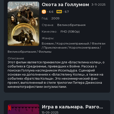
Охота за Голлумом
3-11-2025
- 6.6
- 6.7
Год:
2009
Страна:
Великобритания
Качество:
FHD (1080p)
Жанры:
Боевик / Короткометражный / Фэнтези
/ Приключения / Короткометражка /
Великобритания / Фильмы
Описание
Этот фильм является приквелом для «Властелина колец», о
событиях в Средиземье, приведших к Войне. Рассказ о
поиcках Голлума наследником Иссильдура. Сценарий
основан на дополнениях к «Властелину Колец», а также на
событиях «Братства Кольца». Это некоммерческий фан-
проект, выполненный в стиле трилогии Питера Джексона
кинематографистами-энтузиастами.
Игра в кальмара. Разговоры за кадром
15-09-2025