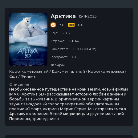
Арктика
15-11-2025
- 7.6
- 6.6
Год:
2012
Страна:
США
Качество:
FHD (1080p)
Возраст:
0+
Жанры:
Короткометражный / Документальный / Короткометражка /
Сша / Фильмы
Описание
Необыкновенное путешествие на край земли, новый фильм
IMAX «Арктика 3D» рассказывает историю любви к жизни и
борьбы за выживание. В оригинальной версии картины
звучит закадровый голос трехкратной обладательницы
премии «Оскар», актрисы Мерил Стрип. Мы отправляемся в
Арктику в компании белой медведицы и двух ее малышей.
Перемены, пришедшие в