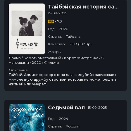
Тайбэйская история самоубийц
15-09-2025
- 7.3
Год:
2020
Страна:
Тайвань
Качество:
FHD (1080p)
Жанры:
Драма / Короткометражный / Короткометражка / С
Наградами / 2020 / Фильмы
Описание
Тайбэй. Администратор отеля для самоубийц завязывает
мимолетную дружбу с гостьей, которая не может решить,
жить ей или умереть.
Седьмой вал
15-09-2025
Год:
2024
Страна:
Россия