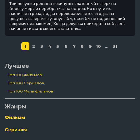
Три девушки решили покинуть палаточный лагерь на
берегу моря и перебраться на остров. Но в пути их
настигает гроза, лодка переворачивается, и одна из
девушек наверняка утонула бы, если бы не подоспевший
вовремя незнакомец. Когда девушка приходит в себя, она
начинает искать своего спасителя...
1
2
3
4
5
6
7
8
9
10
...
31
Лучшее
Топ 100 Фильмов
Топ 100 Сериалов
Топ 100 Мультфильмов
Жанры
Фильмы
Сериалы