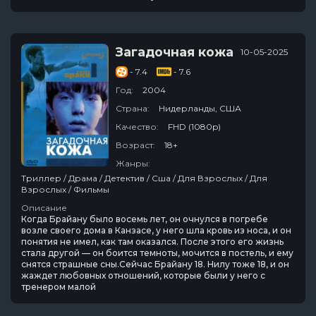
Загадочная кожа
10-05-2025
- 7.4
- 7.6
Год:
2004
Страна:
Нидерланды, США
Качество:
FHD (1080p)
Возраст:
18+
Жанры:
Триллер / Драма / Детектив / Сша / Для Взрослых / Для
Взрослых / Фильмы
Описание
Когда Брайану было восемь лет, он очнулся в погребе
возле своего дома в Канзасе, у него шла кровь из носа, и он
понятия не имел, как там оказался. После этого его жизнь
стала другой — он боится темноты, мочится в постель, и ему
снятся страшные сны.Сейчас Брайану 18. Нилу тоже 18, и он
жаждет любовных отношений, которые были у него с
тренером малой