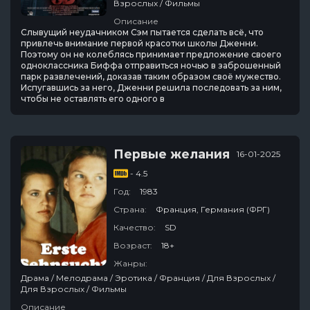
Взрослых / Фильмы
Описание
Слывущий неудачником Сэм пытается сделать всё, что
привлечь внимание первой красотки школы Дженни.
Поэтому он не колеблясь принимает предложение своего
одноклассника Биффа отправиться ночью в заброшенный
парк развлечений, доказав таким образом своё мужество.
Испугавшись за него, Дженни решила последовать за ним,
чтобы не оставлять его одного в
Первые желания
16-01-2025
- 4.5
Год:
1983
Страна:
Франция, Германия (ФРГ)
Качество:
SD
Возраст:
18+
Жанры:
Драма / Мелодрама / Эротика / Франция / Для Взрослых /
Для Взрослых / Фильмы
Описание