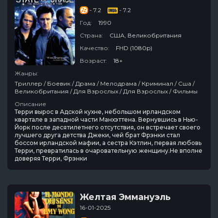
- 7.2
- 7.2
Год:
1990
Страна:
США, Великобритания
Качество:
FHD (1080p)
Возраст:
18+
Жанры:
Триллер / Боевик / Драма / Мелодрама / Криминал / Сша /
Великобритания / Для Взрослых / Для Взрослых / Фильмы
Описание
Терри вырос в Адской кухне, небольшом ирландском
квартале в западной части Манхэттена. Вернувшись в Нью-
Йорк после десятилетнего отсутствия, он встречает своего
лучшего друга детства Джеки, чей брат Фрэнки стал
боссом ирландской мафии, а сестра Кэтлин, первая любовь
Терри, превратилась в очаровательную женщину.Не вполне
доверяя Терри, Фрэнки
Желтая Эммануэль
16-01-2025