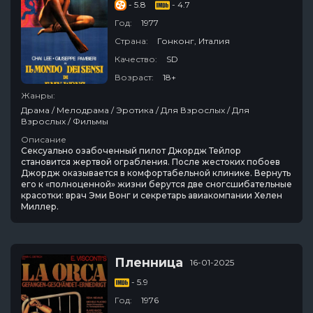
- 5.8
- 4.7
Год:
1977
Страна:
Гонконг, Италия
Качество:
SD
Возраст:
18+
Жанры:
Драма / Мелодрама / Эротика / Для Взрослых / Для
Взрослых / Фильмы
Описание
Сексуально озабоченный пилот Джордж Тейлор
становится жертвой ограбления. После жестоких побоев
Джордж оказывается в комфортабельной клинике. Вернуть
его к «полноценной» жизни берутся две сногсшибательные
красотки: врач Эми Вонг и секретарь авиакомпании Хелен
Миллер.
Пленница
16-01-2025
- 5.9
Год:
1976