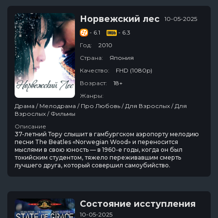
Норвежский лес
10-05-2025
- 6.1
- 6.3
Год:
2010
Страна:
Япония
Качество:
FHD (1080p)
Возраст:
18+
Жанры:
Драма / Мелодрама / Про Любовь / Для Взрослых / Для
Взрослых / Фильмы
Описание
37-летний Тору слышит в гамбургском аэропорту мелодию
песни The Beatles «Norwegian Wood» и переносится
мыслями в свою юность — в 1960-е годы, когда он был
токийским студентом, тяжело переживавшим смерть
лучшего друга, который совершил самоубийство.
Состояние исступления
10-05-2025