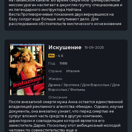
на Панамском канале. Во время секретной тренировочной
миссии ураган настигает в джунглях группу спецназовцев и
их легендарного инструктора Нэйтана
Веста.Противоречивые показания двух вернувшихся на
базу солдат ещё больше запутывают дело. Для
расследования обстоятельств мистического исчезновения
Искушение
15-09-2025
- 4.6
Год:
1988
Страна:
Италия
Жанры:
Драма / Эротика / Для Взрослых / Для
Взрослых / Фильмы
Описание
После внезапной смерти мужа Анна остается единственной
владелицей рекламного агентства «Имидж». Однако, изучая
документы, она внезапно узнает, что перед смертью ее
супруг вложил часть средств в другую компанию,
директором и совладельцем которой является его
заместитель Дарио. Поскольку этот амбициозный молодой
человек по совместительству еще и