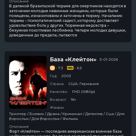
Описание
В далекой бразильской тюрьме для смертников находятся в
заточении молодые невинные женщины, которые были
похищены, изнасилованы и заточены в тюрьму. Начальник
тюрьмы – психопатический садист, которому доставляет
удовольствие боль у других. Тюремная медсестра –
безумная похотливая лесбиянка. Четыре молодых девушки,
доведенные до предела, пытаются
База «Клейтон»
3-01-2026
- 7.3
- 6.5
Год:
2003
Страна:
США, Германия
Качество:
FHD (1080p)
Возраст:
16+
Жанры:
Триллер / Боевик / Драма / Криминал / Детектив / Сша / Для
Взрослых / Для Взрослых / Фильмы
Описание
Форт «Клейтон» — последняя американская военная база