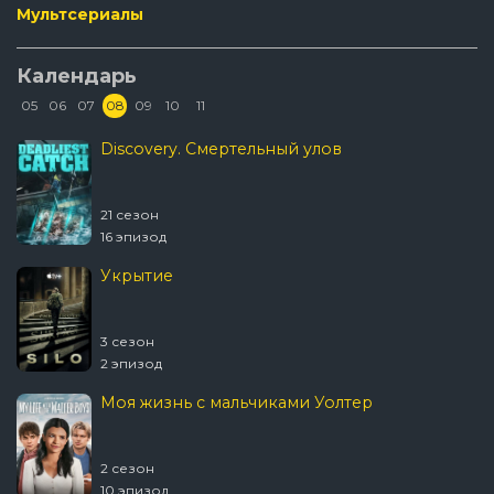
Мультсериалы
Календарь
05
06
07
08
09
10
11
Discovery. Смертельный улов
21 сезон
16 эпизод
Укрытие
3 сезон
2 эпизод
Моя жизнь с мальчиками Уолтер
2 сезон
10 эпизод