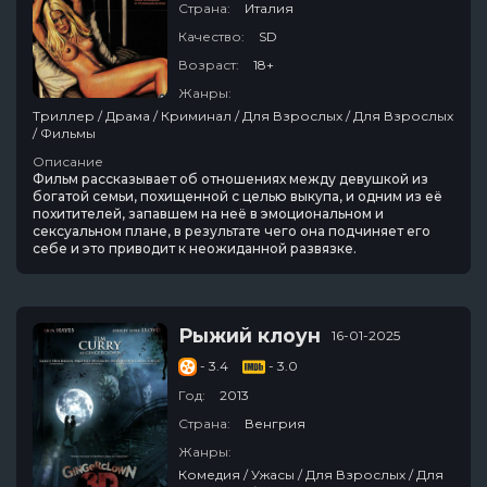
Страна:
Италия
Качество:
SD
Возраст:
18+
Жанры:
Триллер / Драма / Криминал / Для Взрослых / Для Взрослых
/ Фильмы
Описание
Фильм рассказывает об отношениях между девушкой из
богатой семьи, похищенной с целью выкупа, и одним из её
похитителей, запавшем на неё в эмоциональном и
сексуальном плане, в результате чего она подчиняет его
себе и это приводит к неожиданной развязке.
Рыжий клоун
16-01-2025
- 3.4
- 3.0
Год:
2013
Страна:
Венгрия
Жанры:
Комедия / Ужасы / Для Взрослых / Для