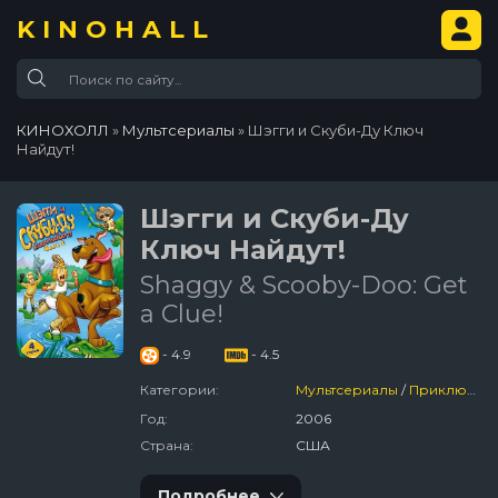
KINOHALL
КИНОХОЛЛ
»
Мультсериалы
» Шэгги и Скуби-Ду Ключ
Найдут!
Шэгги и Скуби-Ду
Ключ Найдут!
Shaggy & Scooby-Doo: Get
a Clue!
- 4.9
- 4.5
Категории:
Мультсериалы
/
Приключения
Год:
2006
Страна:
США
Подробнее