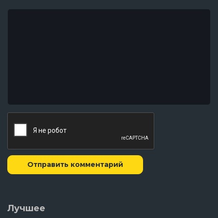
Скуби-Ду! Динамит
1976 год
- 6.4
- 7.6
Новые дела Скуби-Ду
1972 год
- 6.7
- 7.7
Где ты, Скуби-Ду?
1969 год
- 7.2
- 7.9
Отправить комментарий
Лучшее