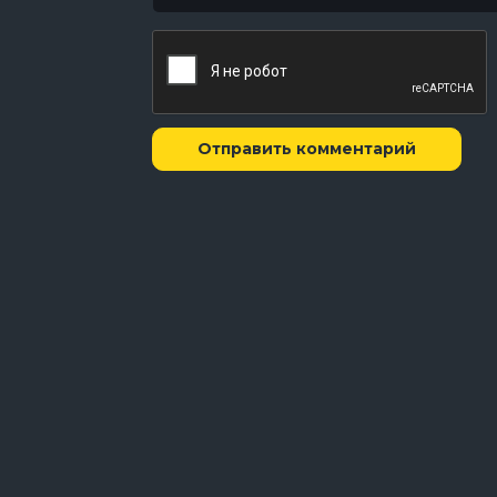
Скуби-Ду и монстр из Мексики
Что новенького, Скуби-Ду?
Скуби-Ду
Скуби-Ду и кибер-погоня
Новые загадки для Скуби-Ду
Отправить комментарий
Скуби-Ду! Динамит
Новые дела Скуби-Ду
Где ты, Скуби-Ду?