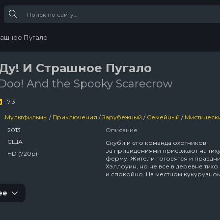
рашное Пугало
Ду! И Страшное Пугало
Doo! And the Spooky Scarecrow
- 7.3
Мультфильмы
/
Приключения
/
Зарубежный
/
Семейный
/
Мистическ
2013
Описание
США
Скуби и его команда охотников
за привидениями приезжают на тих
HD (720p)
ферму. Жители готовятся и праздн
Хэллоуин, но не все в деревне тихо
и спокойно. На местном кукурузно
появляется пугало, которое оживи
ведьма! Смогут ли наши вечноголо
ее
герои оторваться от накрытого стол
чтобы решить зту загадку?