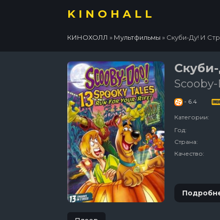
KINOHALL
КИНОХОЛЛ
»
Мультфильмы
» Скуби-Ду! И Ст
Скуби-
Scooby-
- 6.4
Категории:
Год:
Страна:
Качество:
Подробн