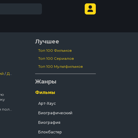
Лучшее
Топ 100 Фильмов
Топ 100 Сериалов
Топ 100 Мультфильмов
ий
/
Детский
/
Сша
Жанры
Фильмы
ую
ику
Арт-Хаус
м поле
Биографический
ла
дные
Биография
а,
Блокбастер