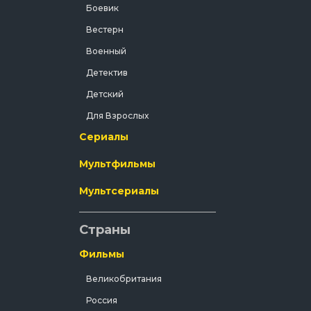
Боевик
Вестерн
Военный
Детектив
Детский
Для Взрослых
Сериалы
Документальный
Драма
Мультфильмы
Зарубежный
Мультсериалы
Исторический
История
Страны
Комедия
Фильмы
Концерт
Великобритания
Короткометражка
Россия
Короткометражный