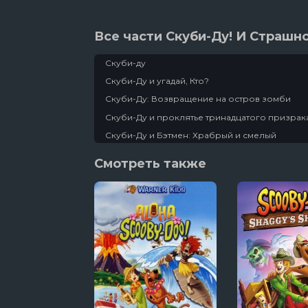
Все части Скуби-Ду! И Страшн
Скуби-ду
Скуби-Ду и угадай, Кто?
Скуби-Ду: Возвращение на остров зомби
Скуби-Ду и проклятье тринадцатого призрак
Скуби-Ду и Бэтмен: Храбрый и смелый
Скуби-Ду! На Диком Западе / Откровения Шег
Смотреть также
Лего Скуби-ду: Улетный пляж
Скуби-Ду! и проклятье демона скорости
Лего Скуби-Ду! Призрачный Голливуд
Будь классным, Скуби-Ду! / Спокойно, Скуби-
Скуби-Ду! Лунный безумный монстр
Скуби-Ду и KISS: Тайна рок-н-ролла
Скуби-Ду! Искусство борьбы / Скуби-Ду! Тай
Скуби-Ду: Франкен-монстр