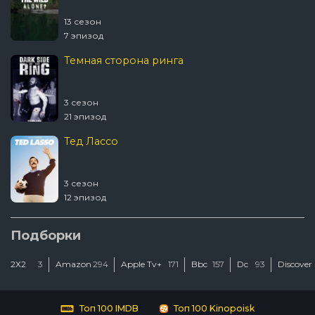
13 сезон
7 эпизод
Темная сторона ринга
3 сезон
21 эпизод
Тед Лассо
3 сезон
12 эпизод
Ковчег
Подборки
2Х2
3
Amazon
294
Apple Tv+
171
Bbc
157
Dc
93
Discover
2 сезон
12 эпизод
Люди Икс ’97
Топ 100 IMDB
Топ 100 Kinopoisk