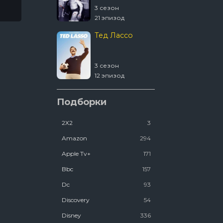
3 сезон
4 сезон
21 эпизод
2 эпизод
Тед Лассо
1670
3 сезон
2 сезон
12 эпизод
8 эпизод
Ковчег
Подборки
2Х2
3
2 сезон
12 эпизод
Amazon
294
Люди Икс ’97
Apple Tv+
171
Bbc
157
2 сезон
Dc
93
7 эпизод
Discovery
54
Disney
336