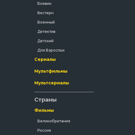
Боевик
что
й, или
Вестерн
Военный
Детектив
Детский
Для Взрослых
Сериалы
Документальный
Драма
Мультфильмы
Зарубежный
Мультсериалы
Исторический
История
Страны
Комедия
Фильмы
Концерт
Великобритания
Короткометражка
Россия
Короткометражный