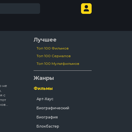
Лучшее
Топ 100 Фильмов
Топ 100 Сериалов
Топ 100 Мультфильмов
Жанры
о не
Фильмы
,
я с
Арт-Хаус
тот
ров
Биографический
ре
 для
Биография
м,
Блокбастер
 убили