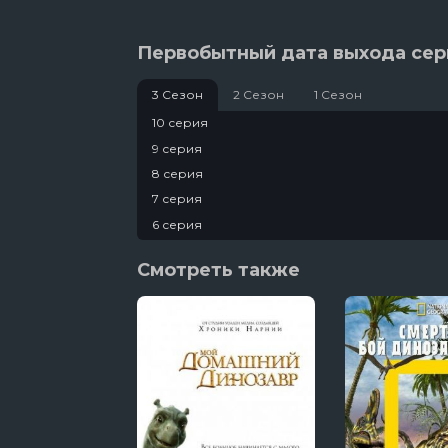
Первобытный дата выхода сер
3 Сезон
2 Сезон
1 Сезон
10 серия
9 серия
8 серия
7 серия
6 серия
5 серия
Смотреть также
4 серия
3 серия
2 серия
1 серия