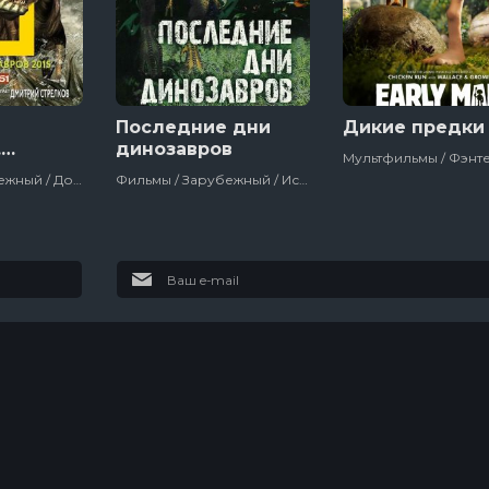
Последние дни
Дикие предки
.
динозавров
ый бой
Фильмы / Зарубежный / Документальный / Про Динозавров / National Geographic / Великобритания
Фильмы / Зарубежный / Исторический / Документальный / Про Динозавров / Сша
в
Гранчестер
Футурама
11 сезон
10 сезон
2
8 эпизод
10 эпизод
Дом дракона
Настоящий
американец /
Всеамериканский