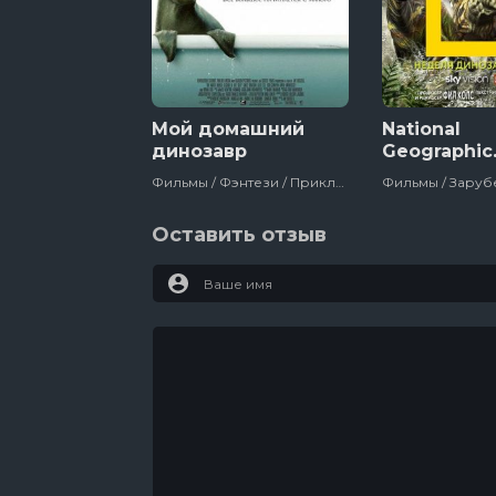
Мой домашний
National
динозавр
Geographic
Смертельн
Фильмы / Фэнтези / Приключения / Зарубежный / Семейный / Про Животных / Про Детей / Про Динозавров / Великобритания
динозавро
Оставить отзыв