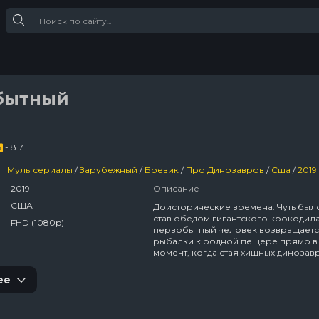
бытный
- 8.7
Мультсериалы
/
Зарубежный
/
Боевик
/
Про Динозавров
/
Сша
/
2019
2019
Описание
США
Доисторические времена. Чуть был
став обедом гигантского крокодила
FHD (1080p)
первобытный человек возвращаетс
рыбалки к родной пещере прямо в 
момент, когда стая хищных динозав
съедает его женщину и детей. Вско
осиротевший мужчина неожиданно
ее
себя объединяется с тираннозавро
пытающимся безуспешно защитить
детёнышей от тех же хищников, что