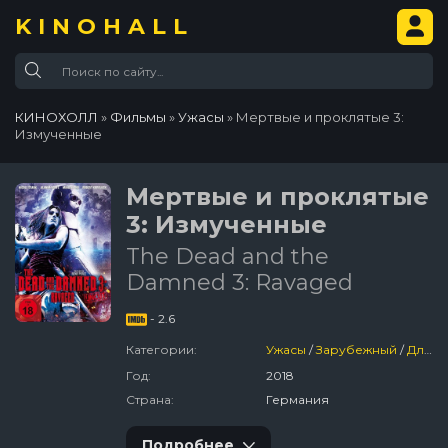
KINOHALL
КИНОХОЛЛ
»
Фильмы
»
Ужасы
» Мертвые и проклятые 3:
Измученные
Мертвые и проклятые
3: Измученные
The Dead and the
Damned 3: Ravaged
- 2.6
Категории:
Ужасы
/
Зарубежный
/
Для Молодёжи
Год:
2018
Страна:
Германия
Подробнее