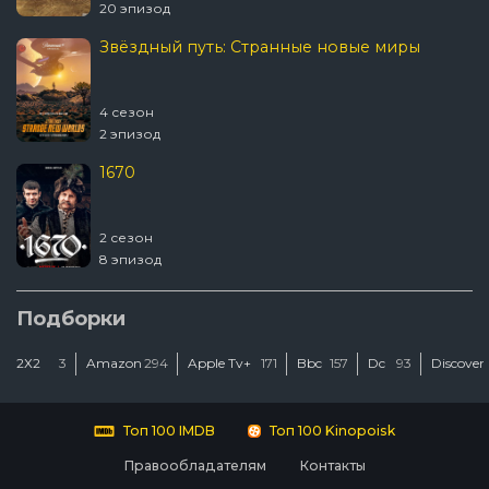
20 эпизод
Звёздный путь: Странные новые миры
4 сезон
2 эпизод
1670
2 сезон
8 эпизод
Подборки
2Х2
3
Amazon
294
Apple Tv+
171
Bbc
157
Dc
93
Discover
Топ 100 IMDB
Топ 100 Kinopoisk
Правообладателям
Контакты