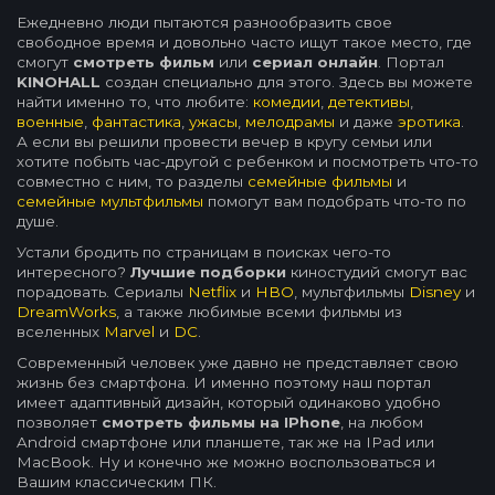
Ежедневно люди пытаются разнообразить свое
свободное время и довольно часто ищут такое место, где
смогут
смотреть фильм
или
сериал онлайн
. Портал
KINOHALL
создан специально для этого. Здесь вы можете
найти именно то, что любите:
комедии
,
детективы
,
военные
,
фантастика
,
ужасы
,
мелодрамы
и даже
эротика
.
А если вы решили провести вечер в кругу семьи или
хотите побыть час-другой с ребенком и посмотреть что-то
совместно с ним, то разделы
семейные фильмы
и
семейные мультфильмы
помогут вам подобрать что-то по
душе.
Устали бродить по страницам в поисках чего-то
интересного?
Лучшие подборки
киностудий смогут вас
порадовать. Сериалы
Netflix
и
HBO
, мультфильмы
Disney
и
DreamWorks
, а также любимые всеми фильмы из
вселенных
Marvel
и
DC
.
Современный человек уже давно не представляет свою
жизнь без смартфона. И именно поэтому наш портал
имеет адаптивный дизайн, который одинаково удобно
позволяет
смотреть фильмы на IPhone
, на любом
Android смартфоне или планшете, так же на IPad или
MacBook. Ну и конечно же можно воспользоваться и
Вашим классическим ПК.