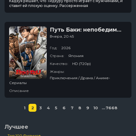
Кадзуя решает, что Тидзуру просто играет с мужчинами, и
ставит ей плохую оценку. Рассерженная
Путь Баки: непобедимый самурай
Вчера, 20:45
Год:
2026
Страна:
Япония
Качество:
HD (720p)
Жанры:
Приключения / Драма / Аниме-
Сериалы
Описание
1
2
3
4
5
6
7
8
9
10
...
7668
Лучшее
Топ 100 Фильмов