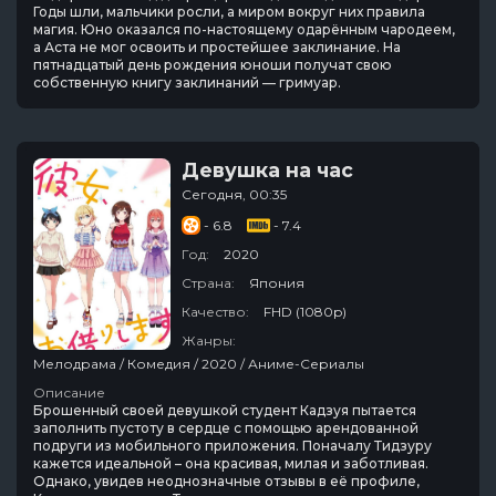
Годы шли, мальчики росли, а миром вокруг них правила
магия. Юно оказался по-настоящему одарённым чародеем,
а Аста не мог освоить и простейшее заклинание. На
пятнадцатый день рождения юноши получат свою
собственную книгу заклинаний — гримуар.
Девушка на час
Сегодня, 00:35
- 6.8
- 7.4
Год:
2020
Страна:
Япония
Качество:
FHD (1080p)
Жанры:
Мелодрама / Комедия / 2020 / Аниме-Сериалы
Описание
Брошенный своей девушкой студент Кадзуя пытается
заполнить пустоту в сердце с помощью арендованной
подруги из мобильного приложения. Поначалу Тидзуру
кажется идеальной – она красивая, милая и заботливая.
Однако, увидев неоднозначные отзывы в её профиле,