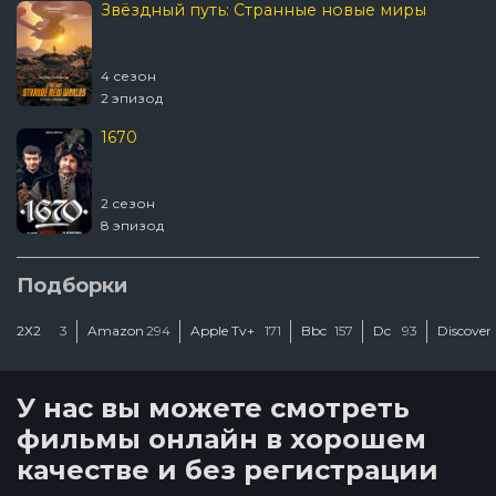
Звёздный путь: Странные новые миры
4 сезон
2 эпизод
1670
2 сезон
8 эпизод
Подборки
2Х2
3
Amazon
294
Apple Tv+
171
Bbc
157
Dc
93
Discover
У нас вы можете смотреть
фильмы онлайн в хорошем
качестве и без регистрации