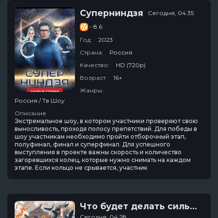
Суперниндзя
Сегодня, 04:35
- 8.6
Год:
2023
Страна:
Россия
Качество:
HD (720p)
Возраст:
16+
Жанры:
Россия / Тв Шоу
Описание
Экстремальное шоу, в котором участники проверяют свою
выносливость, проходя полосу препятствий. Для победы в
шоу участникам необходимо пройти отборочный этап,
полуфинал, финал и суперфинал. Для успешного
выступления в проекте важны скорость и количество
загоревшихся колец, которые нужно снимать на каждом
этапе. Если кольцо не срывается, участник
Что будет делать сильнейший король в своей второй жизни? / Начало после конца
Сегодня, 04:28