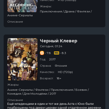
Жанры:
Приключения / Драма / Фэнтези /
Аниме-Сериалы
Описание
Черный Клевер
Сегодня, 01:24
- 7.8
- 8.3
Год:
2017
Страна:
Япония
Качество:
HD (720p)
Возраст:
18+
Жанры:
Аниме-Сериалы / Фэнтези / Приключения / Боевик /
Комедия / Для Молодёжи / 2017
Описание
Ещё младенцами в один и тот же день Аста с Юно были
подброшены под двери церкви одной отдалённом деревни.