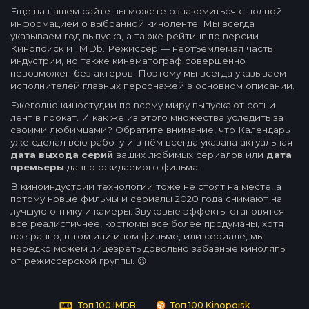
Еще на нашем сайте вы можете ознакомиться с полной
информацией о выбранной киноленте. Мы всегда
указываем год выпуска, а также рейтинг по версии
Кинопоиск и IMDb. Режиссер — неотъемлемая часть
индустрии, но также кинематограф совершенно
невозможен без актеров. Поэтому мы всегда указываем
исполнителей главных персонажей в основном описании.
Ежегодно киностудии по всему миру выпускают сотни
лент в прокат. И как же из этого множества уследить за
своими любимцами? Обратите внимание, что Календарь
уже сделал всю работу и в нём всегда указана актуальная
дата выхода серий
ваших любимых сериалов или
дата
премьеры
давно ожидаемого фильма.
В киноиндустрии технологии тоже не стоят на месте, а
потому новые фильмы и сериалы 2020 года снимают на
лучшую оптику и камеры. Звуковые эффекты становятся
все реалистичнее, костюмы все более продуманы, хотя
все равно, в том или ином фильме, или сериале, мы
нередко можем лицезреть довольно забавные киноляпы
от режиссерской группы. 😉
Топ 100 IMDB
Топ 100 Kinopoisk