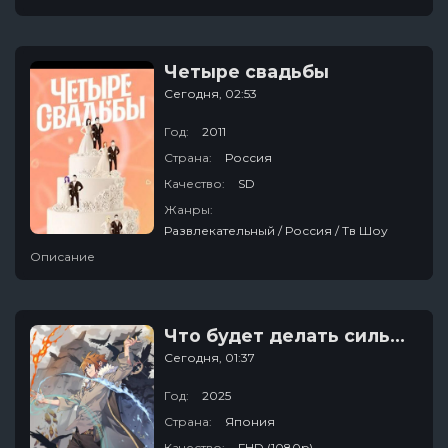
Четыре свадьбы
Сегодня, 02:53
Год:
2011
Страна:
Россия
Качество:
SD
Жанры:
Развлекательный / Россия / Тв Шоу
Описание
Что будет делать сильнейший король в своей второй жизни? / Начало после конца
Сегодня, 01:37
Год:
2025
Страна:
Япония
Качество:
FHD (1080p)