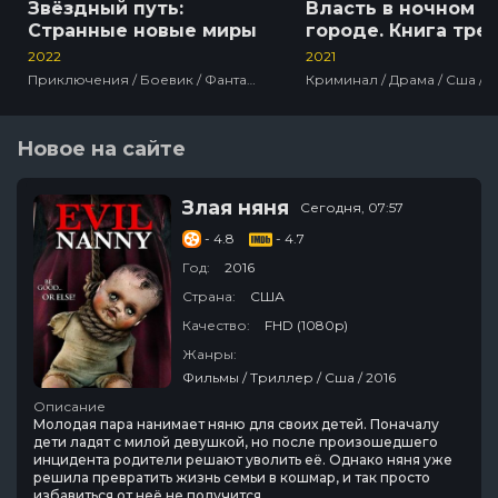
Звёздный путь:
Власть в ночном
Странные новые миры
городе. Книга трет
Юность Кэнена
2022
2021
Приключения / Боевик / Фантастика / Сша / Сериалы
Новое на сайте
Злая няня
Сегодня, 07:57
- 4.8
- 4.7
Год:
2016
Страна:
США
Качество:
FHD (1080p)
Жанры:
Фильмы / Триллер / Сша / 2016
Описание
Молодая пара нанимает няню для своих детей. Поначалу
дети ладят с милой девушкой, но после произошедшего
инцидента родители решают уволить её. Однако няня уже
решила превратить жизнь семьи в кошмар, и так просто
избавиться от неё не получится.