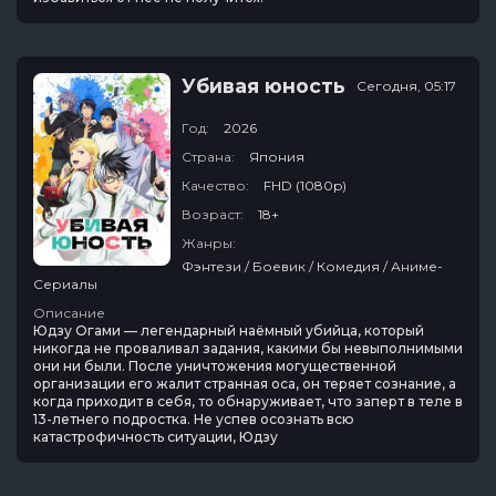
Убивая юность
Сегодня, 05:17
Год:
2026
Страна:
Япония
Качество:
FHD (1080p)
Возраст:
18+
Жанры:
Фэнтези / Боевик / Комедия / Аниме-
Сериалы
Описание
Юдзу Огами — легендарный наёмный убийца, который
никогда не проваливал задания, какими бы невыполнимыми
они ни были. После уничтожения могущественной
организации его жалит странная оса, он теряет сознание, а
когда приходит в себя, то обнаруживает, что заперт в теле в
13-летнего подростка. Не успев осознать всю
катастрофичность ситуации, Юдзу