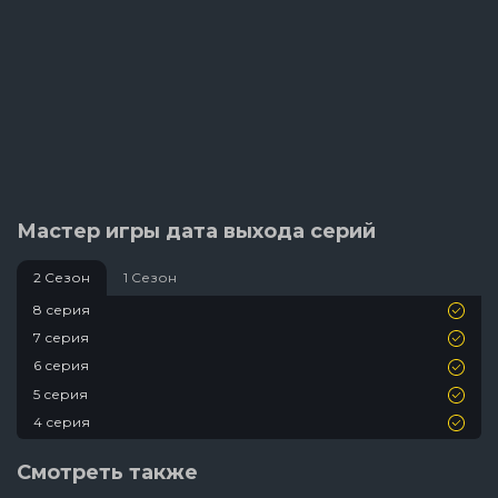
Мастер игры дата выхода серий
2 Сезон
1 Сезон
8 серия
7 серия
6 серия
5 серия
4 серия
3 серия
Смотреть также
2 серия