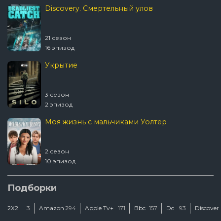
Discovery. Смертельный улов
21 сезон
16 эпизод
Укрытие
3 сезон
2 эпизод
Моя жизнь с мальчиками Уолтер
2 сезон
10 эпизод
Шугар
Подборки
2Х2
3
Amazon
294
Apple Tv+
171
Bbc
157
Dc
93
Discover
2 сезон
2 эпизод