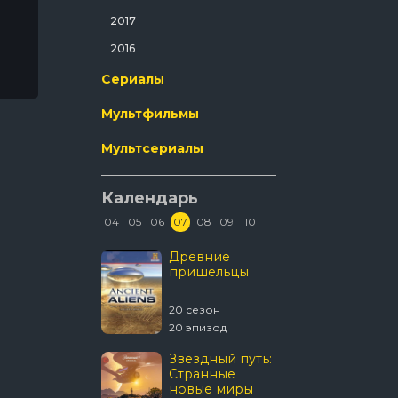
5
Ужасы
2017
8
Фантастика
2016
11
Фильм-Нуар
4
Сериалы
9
Фэнтези
Мультфильмы
2
Эротика
5
Мультсериалы
Календарь
04
05
06
07
08
09
10
В изоляции
Древние
Discover
пришельцы
Смерте
улов
3 сезон
20 сезон
21 сезон
 эпизод
20 эпизод
16 эпизод
Темная
Звёздный путь:
Укрыти
сторона ринга
Странные
новые миры