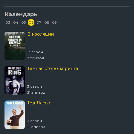
Календарь
03
04
05
06
07
08
09
В изоляции
13 сезон
7 эпизод
Темная сторона ринга
3 сезон
21 эпизод
Тед Лассо
3 сезон
12 эпизод