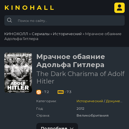
KINOHALL
КИНОХОЛЛ
»
Сериалы
»
Исторический
» Мрачное обаяние
Адольфа Гитлера
Мрачное обаяние
Адольфа Гитлера
The Dark Charisma of Adolf
Hitler
- 7.2
- 7.3
Категории:
Исторический
/
Документальный
Год:
2012
Страна:
Великобритания
Подробнее