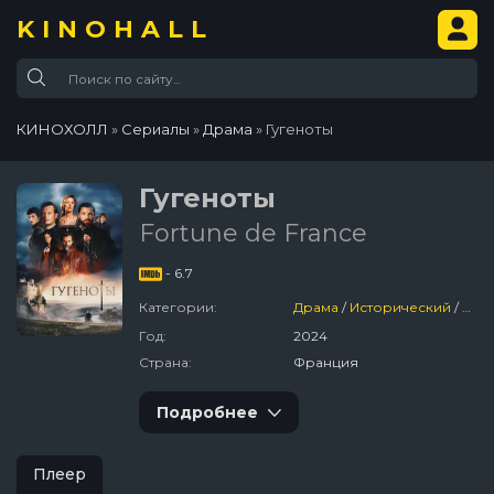
KINOHALL
КИНОХОЛЛ
»
Сериалы
»
Драма
» Гугеноты
Гугеноты
Fortune de France
- 6.7
Категории:
Драма
/
Исторический
/
Фра
Год:
2024
Страна:
Франция
Подробнее
Плеер