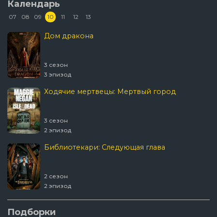
Календарь
07
08
09
10
11
12
13
Дом дракона
3 сезон
3 эпизод
Ходячие мертвецы: Мертвый город
3 сезон
2 эпизод
Библиотекари: Следующая глава
2 сезон
2 эпизод
События прошедшей недели с Джоном
Подборки
Оливером