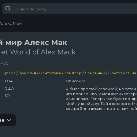
 Алекс Мак
й мир Алекс Мак
ret World of Alex Mack
- 7.5
Драма
/
Комедия
/
Фантастика
/
Триллер
/
Семейный
/
Фэнтези
/
Сша
1994
Описание
США
Я была простой девочкой, но затем
что произошло, и моя жизнь сове
SD
изменилась. Теперь все будет по-др
Мой лучший друг Рэй в восторге. М
сестра Энни думает, что это научный
эксперимент. А другим вовсе незач
знать. Даже моим родителям. Химик
ее
завода хотят похитить меня и испол
в своих целях. Но я им не дамся.