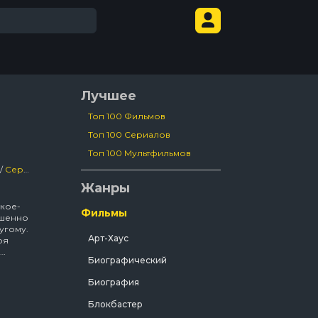
Лучшее
Топ 100 Фильмов
Топ 100 Сериалов
Топ 100 Мультфильмов
/
Сериалы
Жанры
 кое-
Фильмы
ршенно
угому.
Арт-Хаус
оя
Биографический
ем
и с
Биография
ьзовать
Блокбастер