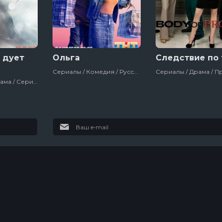
 дует
Ольга
Следствие по 
Сериалы / Комедия / Русский / Романтические Комедии / Молодежные Комедии / Тнт / Россия / 2016
Драма / Мелодрама / Сериалы
Футурама
Колин из
бухгалтерии
10 сезон
3 сезон
1
10 эпизод
3 эпизод
7
Настоящий
американец /
Всеамериканский