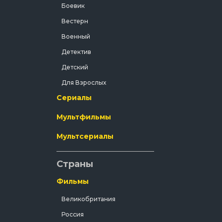
Боевик
Вестерн
Военный
Детектив
Детский
Для Взрослых
Сериалы
Документальный
Драма
Мультфильмы
Зарубежный
Мультсериалы
Исторический
История
Страны
Комедия
Фильмы
Концерт
Великобритания
Короткометражка
Россия
Короткометражный