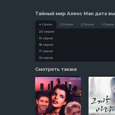
Тайный мир Алекс Мак дата вы
4 Сезон
3 Сезон
2 Сезон
1 Сезон
20 серия
19 серия
18 серия
17 серия
16 серия
15 серия
Смотреть также
14 серия
13 серия
12 серия
11 серия
10 серия
9 серия
8 серия