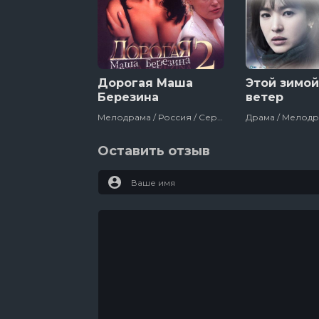
7 серия
6 серия
5 серия
4 серия
3 серия
Дорогая Маша
Этой зимой
2 серия
Березина
ветер
1 серия
Мелодрама / Россия / Сериалы
Оставить отзыв