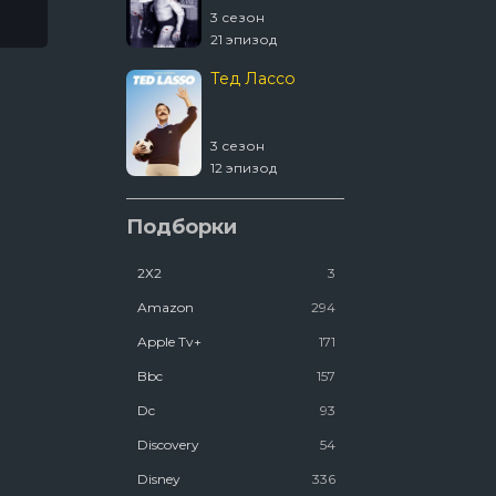
3 сезон
4 сезон
21 эпизод
2 эпизод
Тед Лассо
1670
3 сезон
2 сезон
12 эпизод
8 эпизод
Ковчег
Подборки
2Х2
3
2 сезон
12 эпизод
Amazon
294
Люди Икс ’97
Apple Tv+
171
Bbc
157
2 сезон
Dc
93
7 эпизод
Discovery
54
Disney
336