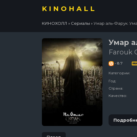
KINOHALL
КИНОХОЛЛ
»
Сериалы
» Умар аль-Фарук. Ума
Умар а
Farouk
- 8.7
Категории:
Год:
Страна:
Качество:
Подробн