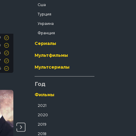
Сша
Криминал
Турция
Мелодрама
Украина
Мистический
Франция
Музыка
0
Сериалы
9
Мюзикл
8
Мультфильмы
Полнометражный
7
Приключения
Мультсериалы
6
Путешествия
5
Год
4
Развлекательный
3
Русский
Фильмы
2
Семейный
2021
1
Спорт
0
2020
Спортивный
9
2019
8
Триллер
2018