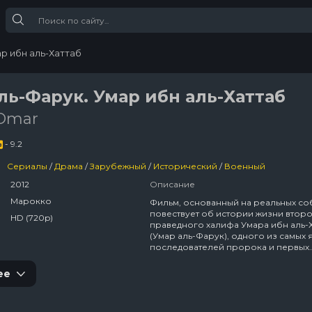
р ибн аль-Хаттаб
ль-Фарук. Умар ибн аль-Хаттаб
 Omar
- 9.2
Сериалы
/
Драма
/
Зарубежный
/
Исторический
/
Военный
2012
Описание
Марокко
Фильм, основанный на реальных со
повествует об истории жизни втор
HD (720p)
праведного халифа Умара ибн аль-
(Умар аль-Фарук), одного из самых 
последователей пророка и первых
исламских государей.
ее