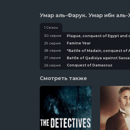
Умар аль-Фарук. Умар ибн аль-
1 Сезон
30 серия
Plague, conquest of Egypt and 
29 серия
Famine Year
28 серия
"Battle of Madain, conquest of 
27 серия
Battle of Qadisiya against Sassa
26 серия
Conquest of Damascus
25 серия
Umar and his subjects
Смотреть также
24 серия
Battle in Shyam
23 серия
Battle of Yarmuk against Rome 
22 серия
Umar becomes the second cali
21 серия
Battle against Persian
20 серия
Battle against Musailimah
19 серия
Battles against Ridda
18 серия
Battle against people not payin