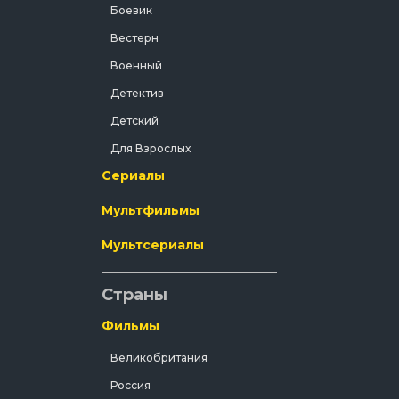
Боевик
Вестерн
Военный
Детектив
Детский
Для Взрослых
Сериалы
Документальный
Драма
Мультфильмы
Зарубежный
Мультсериалы
Исторический
История
Страны
Комедия
Фильмы
Концерт
Великобритания
Короткометражка
Россия
Короткометражный