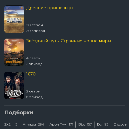
Древние пришельцы
20 сезон
20 эпизод
Звёздный путь: Странные новые миры
4 сезон
2 эпизод
1670
2 сезон
8 эпизод
Подборки
2Х2
3
Amazon
294
Apple Tv+
171
Bbc
157
Dc
93
Discover