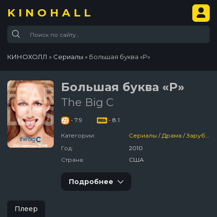
KINOHALL
КИНОХОЛЛ
»
Сериалы
» Большая буква «Р»
Большая буква «Р»
The Big C
- 7.9
- 8.1
Категории:
Сериалы
/
Драма
/
Зарубежный
Год:
2010
Страна:
США
Подробнее
Плеер