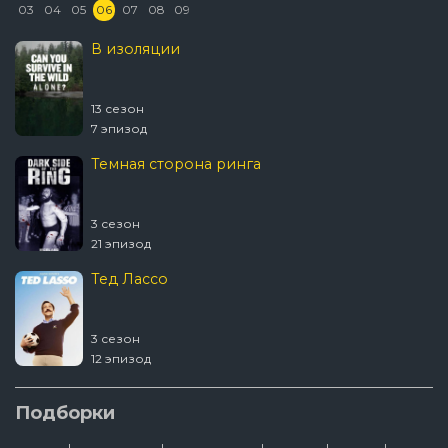
03
04
05
06
07
08
09
В изоляции
13 сезон
7 эпизод
Темная сторона ринга
3 сезон
21 эпизод
Тед Лассо
3 сезон
12 эпизод
Ковчег
Подборки