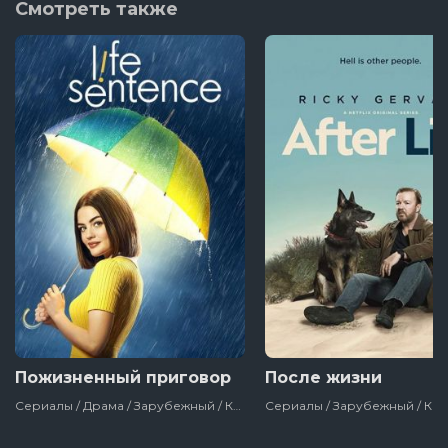
Смотреть также
2 серия
1 серия
Пожизненный приговор
После жизни
Сериалы / Драма / Зарубежный / Комедия / Для Женщин / Сша / 2018