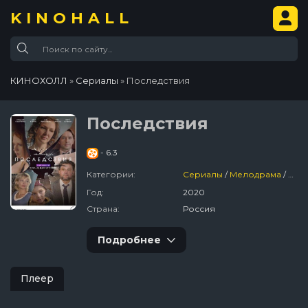
KINOHALL
КИНОХОЛЛ
»
Сериалы
» Последствия
Последствия
- 6.3
Категории:
Сериалы
/
Мелодрама
/
Рос
Год:
2020
Страна:
Россия
Подробнее
Плеер