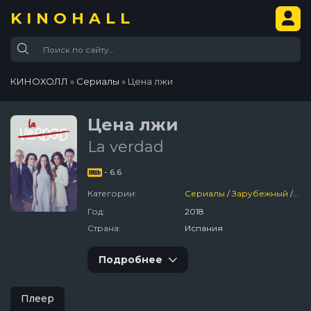
KINOHALL
КИНОХОЛЛ
»
Сериалы
» Цена лжи
Цена лжи
La verdad
- 6.6
Категории:
Сериалы
/
Зарубежный
/
Тр
Год:
2018
Страна:
Испания
Подробнее
Плеер