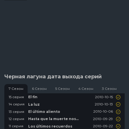
Черная лагуна дата выхода серий
7 Сезон
6 Сезон
5 Сезон
4 Сезон
3 Сезон
2
2010-10-15
15 серия
El fin
2010-10-13
14 серия
La luz
2010-10-06
13 серия
El último aliento
2010-09-29
12 серия
Hasta que la muerte nos
separe
2010-09-22
11 серия
Los últimos recuerdos