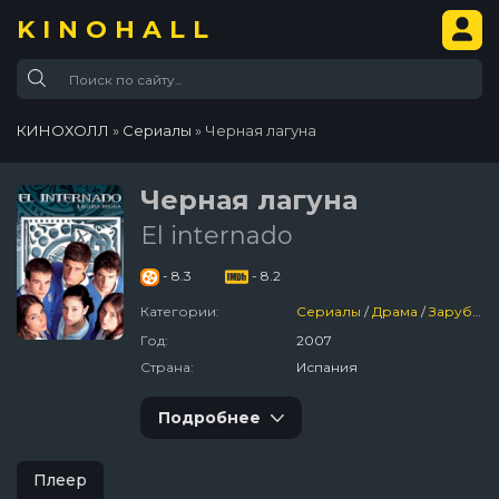
KINOHALL
КИНОХОЛЛ
»
Сериалы
» Черная лагуна
Черная лагуна
El internado
- 8.3
- 8.2
Категории:
Сериалы
/
Драма
/
Зарубежный
Год:
2007
Страна:
Испания
Подробнее
Плеер