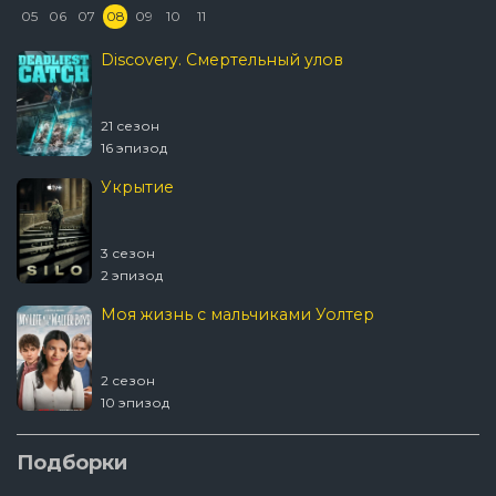
05
06
07
08
09
10
11
Discovery. Смертельный улов
21 сезон
16 эпизод
Укрытие
3 сезон
2 эпизод
Моя жизнь с мальчиками Уолтер
2 сезон
10 эпизод
Шугар
Подборки