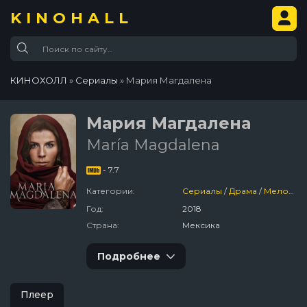
KINOHALL
КИНОХОЛЛ
»
Сериалы
» Мария Магдалена
Мария Магдалена
María Magdalena
- 7.7
Категории:
Сериалы
/
Драма
/
Мелодрама
Год:
2018
Страна:
Мексика
Подробнее
Плеер