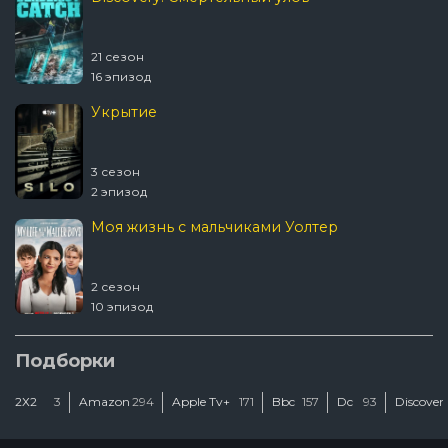
21 сезон
16 эпизод
Укрытие
3 сезон
2 эпизод
Моя жизнь с мальчиками Уолтер
2 сезон
10 эпизод
Шугар
Подборки
2Х2
3
Amazon
294
Apple Tv+
171
Bbc
157
Dc
93
Discover
2 сезон
2 эпизод