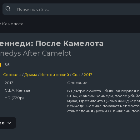
е Камелота
еннеди: После Камелота
nedys After Camelot
- 6.5
Сериалы
/
Драма
/
Исторический
/
Сша
/
2017
2017
Описание
США, Канада
В центре сюжета - бывшая первая л
США, Жаклин Кеннеди, после убийс
HD (720p)
мужа, Президента Джона Фицджера
Кеннеди. Сериал покажет непросто
становления Джеки О. в «жизни пос
Камелота».
ее