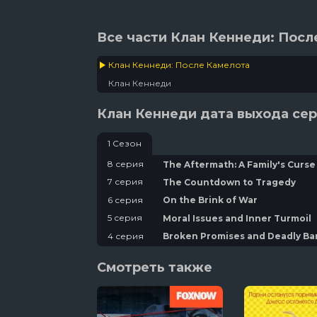
Все части Клан Кеннеди: Посл
Клан Кеннеди: После Камелота
Клан Кеннеди
Клан Кеннеди дата выхода се
1 Сезон
8 серия
The Aftermath: A Family's Curs
7 серия
The Countdown to Tragedy
6 серия
On the Brink of War
5 серия
Moral Issues and Inner Turmoil
4 серия
Broken Promises and Deadly Bar
3 серия
Failed Invasion, Failed Fidelity
Смотреть также
2 серия
Shared Victories, Private Strug
1 серия
A Father's Great Expectations