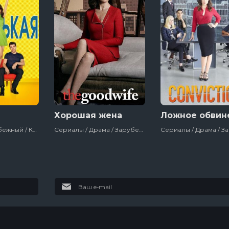
Хорошая жена
Ложное обвин
Сериалы / Зарубежный / Комедия / Ситкомы / Fox / Сша
Сериалы / Драма / Зарубежный / Детектив / Криминал / Сша
В изоляции
Древние
пришельцы
13 сезон
20 сезон
2
7 эпизод
20 эпизод
1
Темная
Звёздный путь:
сторона ринга
Странные
новые миры