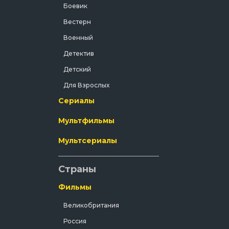
Боевик
Вестерн
Военный
Детектив
Детский
Для Взрослых
Сериалы
Документальный
Драма
Мультфильмы
Зарубежный
Мультсериалы
Исторический
История
Страны
Комедия
Фильмы
Концерт
Великобритания
Короткометражка
Россия
Короткометражный