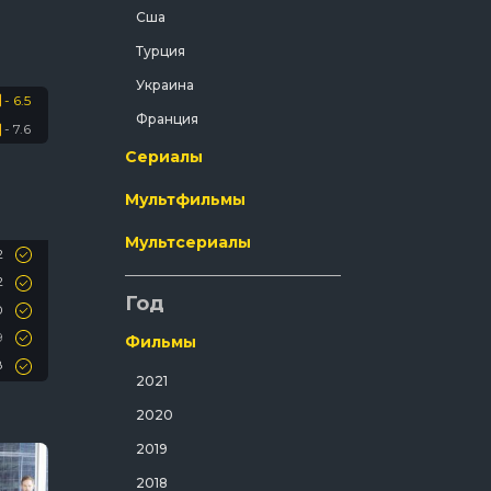
Сша
Криминал
Турция
Мелодрама
Украина
Мистический
- 6.5
Франция
- 7.6
Музыка
Сериалы
Мюзикл
Мультфильмы
Полнометражный
Приключения
Мультсериалы
2
Путешествия
2
Год
Развлекательный
0
Русский
9
Фильмы
8
Семейный
2021
7
Спорт
2020
5
Спортивный
5
2019
Триллер
2018