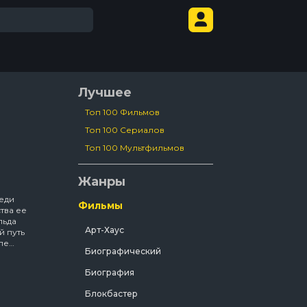
Лучшее
Топ 100 Фильмов
Топ 100 Сериалов
Топ 100 Мультфильмов
Жанры
еди
Фильмы
тва ее
льда
Арт-Хаус
й путь
ле
Биографический
Биография
Блокбастер