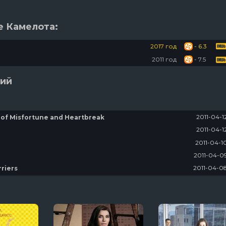
е Камелота:
2017 год
- 6.3
2011 год
- 7.5
рий
2011-04-1
e of Misfortune and Heartbreak
2011-04-1
2011-04-1
2011-04-0
2011-04-0
riers
2011-04-0
2011-04-0
gles
2011-04-0