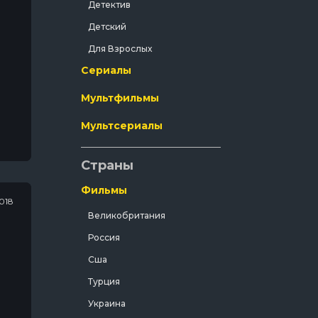
Детектив
Детский
Для Взрослых
Сериалы
Документальный
Драма
Мультфильмы
Зарубежный
Мультсериалы
Исторический
ной
История
Страны
Комедия
Фильмы
018
Концерт
Великобритания
Короткометражка
Россия
Короткометражный
Сша
Криминал
Турция
Мелодрама
Украина
Мистический