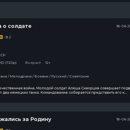
 о солдате
18-06-2
- 8.2
ССР
HD (720p)
Возраст:
12+
ама / Мелодрама / Боевик / Русский / Советские
ечественная война. Молодой солдат Алёша Скворцов совершает под
 два немецких танка. Командование собирается представить его к
Алёша просит дать ему отпуск, чтобы повидаться с мамой. Путь домой
 долог и непрост.
жались за Родину
18-06-2