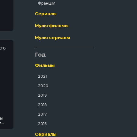
Франция
Музыка
Сериалы
Мюзикл
Мультфильмы
Полнометражный
Приключения
Мультсериалы
Путешествия
018
Год
Развлекательный
Русский
Фильмы
Семейный
2021
Спорт
2020
Спортивный
2019
Триллер
2018
Ужасы
2017
ны
Фантастика
м
2016
 и
Фильм-Нуар
ол
Сериалы