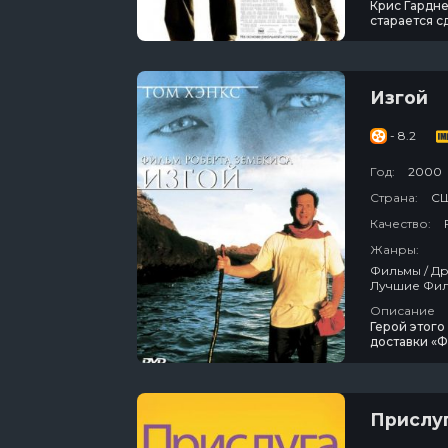
Крис Гардне
старается с
может оплат
сдаваться, 
получить до
Изгой
- 8.2
Год:
2000
Страна:
С
Качество:
Жанры:
Фильмы / Драма / Приключения / Зарубежный / Комедия / Фильмы-Катастрофы /
Описание
Герой этого
доставки «
педант. Жи
отделений «
катастрофич
Прислу