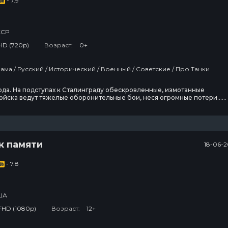
- 7.9
ССР
HD (720p)
Возраст:
0+
Фильмы / Драма / Русский / Исторический / Военный / Советские / Про Танки
ода. На подступах к Сталинграду обескровленные, измотанные
войска ведут тяжелые оборонительные бои, неся огромные потери…
азывает о подвиге рядовых солдат, любви к родной земле, об истин
ды…
к памяти
18-06-2
- 7.8
ША
FHD (1080p)
Возраст:
12+