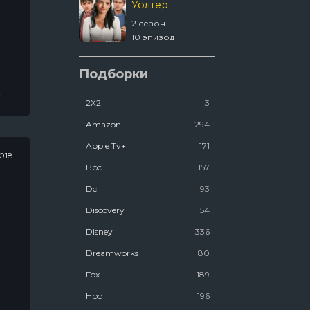
Уолтер
 сезон
2 сезон
8 эпизод
10 эпизод
Шугар
Подборки
й
2Х2
3
2 сезон
2 эпизод
Amazon
294
Apple Tv+
171
018
Bbc
157
Dc
93
Discovery
54
Disney
336
Dreamworks
80
Fox
189
Hbo
196