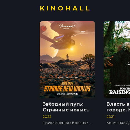
KINOHALL
Звёздный путь:
Власть 
Странные новые
городе. 
миры
третья: 
2022
2021
Кэнена
Приключения / Боевик / Фантастика / Сша / Сериалы