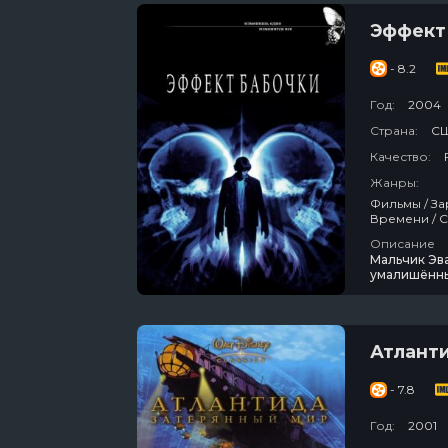
Эффект
- 8.2
Год:
2004
Страна:
СШ
Качество:
Жанры:
Фильмы / Зарубежный / Фантастика / Триллер / Детектив / Про Путешествия Во
Времен
Описание
Мальчик Эва
умалишённы
причем в эт
Возмужав и 
дневники, к
Атланти
- 7.8
Год:
2001