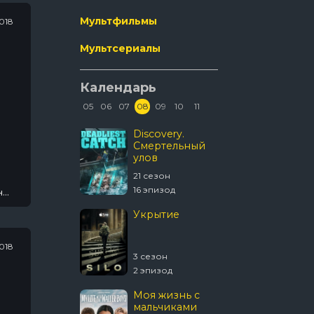
Фэнтези
Мультфильмы
018
Эротика
Мультсериалы
Календарь
05
06
07
08
09
10
11
Древние
Discovery.
Власть 
пришельцы
Смертельный
ночном
улов
городе.
третья:
20 сезон
21 сезон
5 сезон
Кэнена
20 эпизод
16 эпизод
7 эпизод
ни,
Звёздный путь:
Укрытие
Странные
новые миры
018
4 сезон
3 сезон
 эпизод
2 эпизод
1670
Моя жизнь с
мальчиками