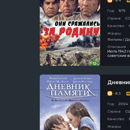
- 8.4
Год:
1975
Страна:
С
Качество:
Жанры:
Описание
Июль 1942 г
советские 
Фильм расск
цене побе
Дневни
- 8.3
Год:
2004
Страна:
С
Качество:
Жанры: