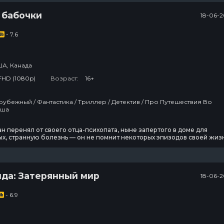
 бабочки
18-06-2
- 7.6
А, Канада
FHD (1080p)
Возраст:
16+
Колин из
В изоляции
бухгалтерии
и / Сша
3 сезон
13 сезон
н перенял от своего отца-психопата, ныне запертого в доме для
3 эпизод
7 эпизод
х, странную болезнь — он не помнит некоторых эпизодов своей жиз
и моменты происходили довольно странные, а то и ужасные события.
поступив в колледж, Эван делает удивительное открытие. Читая
Темная
оторые он писал в детстве по совету
сторона ринга
да: Затерянный мир
18-06-2
3 сезон
21 эпизод
2
- 6.9
Тед Лассо