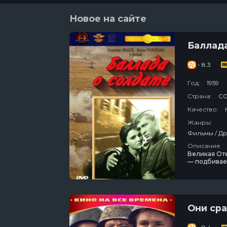
Новое на сайте
Баллада
- 8.3
Год:
1959
Страна:
С
Качество:
Жанры:
Фильмы / Др
Описание
Великая От
— подбивает
ордену, но 
оказывается
Они сра