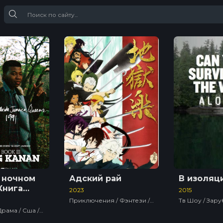
в ночном
Адский рай
В изоляц
Книга
2023
2015
Юность
Приключения / Фэнтези / Боевик / Аниме-Сериалы
Криминал / Драма / Сша / Сериалы