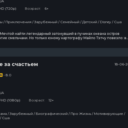
ША
HD (720p)
Возраст:
6+
3 сезон
2
12 эпизод
Мультфильмы / Приключения / Зарубежный / Семейный / Детский / Disney / Сша
Ковчег
Мечтой найти легендарный затонувший в пучинах океана остров
гие смельчаки. Но только юному картографу Майло Тэтчу повезло: в
 его руки попал таинственный дневник, указывающий путь к Затерянно
2 сезон
вот уже самая могучая подводная лодка в мире под командованием
12 эпизод
го капитана Рурка выходит в открытый
Люди Икс ’97
е за счастьем
18-06-2
- 8.0
2 сезон
7 эпизод
ША
FHD (1080p)
Возраст:
12+
Биографии / Сша