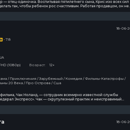
р — отец-одиночка. Воспитывая пятилетнего сына, Крис изо всех сил
делать так, чтобы ребенок рос счастливым. Работая продавцом, он не
ить квартиру, и их выселяют.Оказавшись на улице, но не желая
отец устраивается стажером в брокерскую компанию, рассчитывая
лжность специалиста. Только на
18-06-2
- 7.8
ША
FHD (1080p)
Возраст:
12+
Лучшие Фильмы 20 Века / Про Острова / Сша
 фильма, Чак Ноланд, — сотрудник всемирно известной службы
Федерал Экспресс». Чак — скрупулезный практик и неисправимый
знь Ноланда, высокопоставленного инспектора международных
ФедЕкс» расписана по минутам. И этих драгоценных минут
ески не хватает ни на личную жизнь, ни на любимую
га
18-06-2