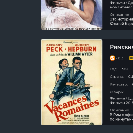
Фильмы / Драма / Мелодрама / Зарубежный / Для Женщин / Экранизация Книг /
Описание
Это истори
Южной Карол
разделили в
изменилось
своими вос
Римски
- 8.3
Год:
1953
Страна:
С
Качество:
Жанры:
Фильмы / Драма / Мелодрама / Зарубежный / Комедия / Для Женщин / Лучшие
Описание
В Рим с оф
по минутам 
девчонка, е
целуются жи
снотворного