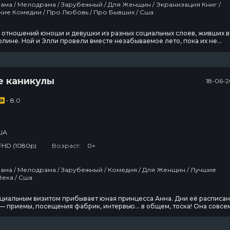
Романтические Комедии / Про Любовь / Про Бывших / Сша
я отношений юноши и девушки из разных социальных слоев, живших в
ине. Ной и Элли провели вместе незабываемое лето, пока их не
начале родители, а затем Вторая мировая война.После войны все
: Элли обручилась с удачливым бизнесменом, а Ной жил наедине со
поминаниями в старинном доме, который ему
е каникулы
18-06-2
- 8.0
ША
FHD (1080p)
Возраст:
0+
Фильмы 20 Века / Сша
ициальным визитом прибывает юная принцесса Анна. Дни её расписа
— приемы, посещения фабрик, интервью… в общем, тоска! Она совсе
й хочется свободы и она убегает из дворца на улицу, где гуляют, поют
тели Вечного города.Увы, незадолго до побега доктор сделал ей ук
 и принцесса засыпает на