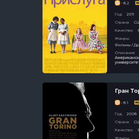
- 8.2
Год:
2011
Страна:
СШ
Качество:
Жанры:
Описание
Американски
университет
не происход
приличной 
приличной 
Гран То
- 8.1
Год:
2008
Страна:
СШ
Качество:
Жанры: