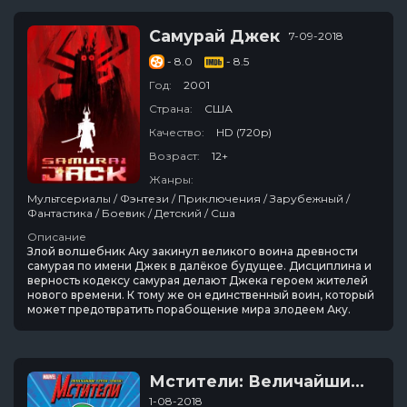
Самурай Джек
7-09-2018
- 8.0
- 8.5
Год:
2001
Страна:
США
Качество:
HD (720p)
Возраст:
12+
Жанры:
Мультсериалы / Фэнтези / Приключения / Зарубежный /
Фантастика / Боевик / Детский / Сша
Описание
Злой волшебник Аку закинул великого воина древности
самурая по имени Джек в далёкое будущее. Дисциплина и
верность кодексу самурая делают Джека героем жителей
нового времени. К тому же он единственный воин, который
может предотвратить порабощение мира злодеем Аку.
Мстители: Величайшие герои Земли
1-08-2018