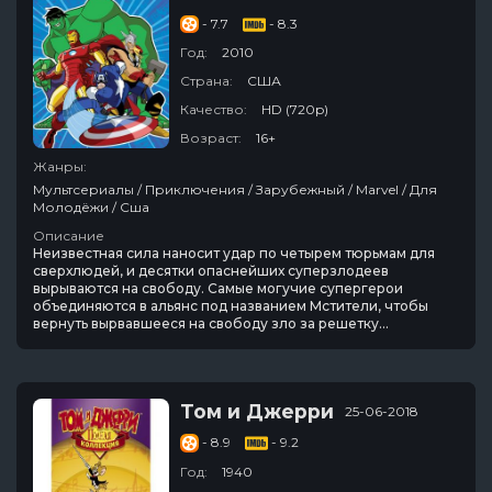
- 7.7
- 8.3
Год:
2010
Страна:
США
Качество:
HD (720p)
Возраст:
16+
Жанры:
Мультсериалы / Приключения / Зарубежный / Marvel / Для
Молодёжи / Сша
Описание
Неизвестная сила наносит удар по четырем тюрьмам для
сверхлюдей, и десятки опаснейших суперзлодеев
вырываются на свободу. Самые могучие супергерои
объединяются в альянс под названием Мстители, чтобы
вернуть вырвавшееся на свободу зло за решетку...
Том и Джерри
25-06-2018
- 8.9
- 9.2
Год:
1940