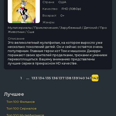
Страна:
США
Качество:
FHD (1080p)
Возраст:
0+
Жанры:
Мультсериалы / Приключения / Зарубежный / Детский / Про
Животных / Сша
Описание
Это великолепный мультфильм, на котором выросло уже
несколько поколений детей. Он и сейчас остаётся очень
популярным. Главные герои кот Том и мышонок Джерри
поражают своих зрителей проделками, трюками и умением
перевоплощаться. Вашему вниманию представлены
лучшие серии в прекрасном HD качестве.
1
...
133
134
135
136
137
138
139
140
141
142
Лучшее
Топ 100 Фильмов
Топ 100 Сериалов
Топ 100 Мультфильмов