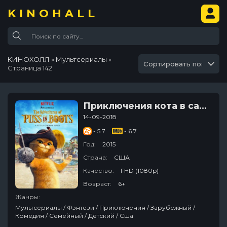
KINOHALL
КИНОХОЛЛ
»
Мультсериалы
»
Сортировать по:
Страница 142
Приключения кота в сапогах
14-09-2018
- 5.7
- 6.7
Год:
2015
Страна:
США
Качество:
FHD (1080p)
Возраст:
6+
Жанры:
Мультсериалы / Фэнтези / Приключения / Зарубежный /
Комедия / Семейный / Детский / Сша