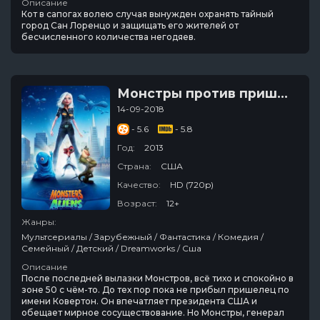
Описание
Кот в сапогах волею случая вынужден охранять тайный
город Сан Лоренцо и защищать его жителей от
бесчисленного количества негодяев.
Монстры против пришельцев
14-09-2018
- 5.6
- 5.8
Год:
2013
Страна:
США
Качество:
HD (720p)
Возраст:
12+
Жанры:
Мультсериалы / Зарубежный / Фантастика / Комедия /
Семейный / Детский / Dreamworks / Сша
Описание
После последней вылазки Монстров, всё тихо и спокойно в
зоне 50 с чём-то. До тех пор пока не прибыл пришелец по
имени Ковертон. Он впечатляет президента США и
обещает мирное сосуществование. Но Монстры, генерал