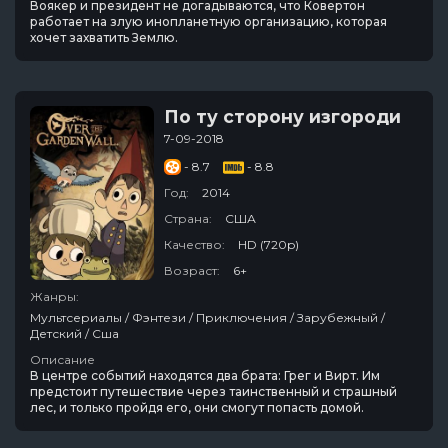
Воякер и президент не догадываются, что Ковертон
работает на злую инопланетную организацию, которая
хочет захватить Землю.
По ту сторону изгороди
7-09-2018
- 8.7
- 8.8
Год:
2014
Страна:
США
Качество:
HD (720p)
Возраст:
6+
Жанры:
Мультсериалы / Фэнтези / Приключения / Зарубежный /
Детский / Сша
Описание
В центре событий находятся два брата: Грег и Вирт. Им
предстоит путешествие через таинственный и страшный
лес, и только пройдя его, они смогут попасть домой.