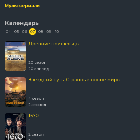
Мультсериалы
Календарь
04
05
06
07
08
09
10
Древние пришельцы
20 сезон
20 эпизод
Звёздный путь: Странные новые миры
4 сезон
2 эпизод
1670
2 сезон