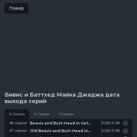
Плеер
Бивис и Баттхед Майка Джаджа дата
выхода серий
3 Сезон
2 Сезон
1 Сезон
2025-11-28
28 серия
Beavis and Butt-Head in Get
Well Soon
2025-11-28
27 серия
Old Beavis and Butt-Head in
Million Dollar Reward