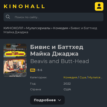
KINOHALL
КИНОХОЛЛ
»
Мультсериалы
»
Комедия
» Бивис и Баттхед
Майка Джаджа
Бивис и Баттхед
Майка Джаджа
Beavis and Butt-Head
- 8.6
Категории:
Комедия
/
Сша
/
Мультсериалы
Год:
2022
Страна:
США
Подробнее