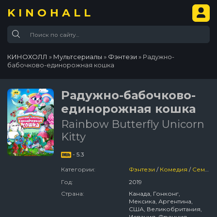
KINOHALL
КИНОХОЛЛ
»
Мультсериалы
»
Фэнтези
» Радужно-
бабочково-единорожная кошка
Радужно-бабочково-
единорожная кошка
Rainbow Butterfly Unicorn
Kitty
- 5.3
Категории:
Фэнтези
/
Комедия
/
Семейный
Год:
2019
Страна:
Канада, Гонконг,
Мексика, Аргентина,
США, Великобритания,
Испания, Франция