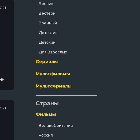
Боевик
2021
Вестерн
Военный
Детектив
Детский
Для Взрослых
Сериалы
Документальный
Драма
Мультфильмы
ов-
Зарубежный
Мультсериалы
Исторический
История
Страны
2021
Комедия
Фильмы
Концерт
Великобритания
Короткометражка
Россия
Короткометражный