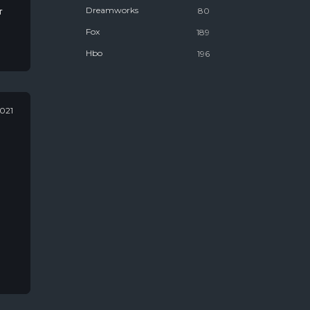
Dreamworks
80
т
Fox
189
Hbo
196
Marvel
106
National Geographic
178
2021
Netflix
1612
Youtube Premium
25
Антиутопии
58
Биографии
467
Для Взрослых
1025
Для Женщин
833
Для Молодёжи
1537
Для Мужчин
546
Канал "Пятница"
8