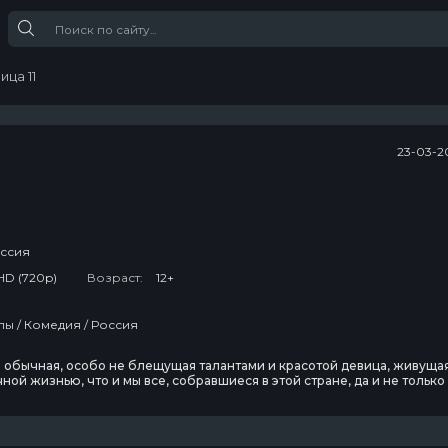
ица 11
23-03-2
ссия
HD (720p)
Возраст:
12+
ы / Комедия / Россия
о обычная, особо не блещущая талантами и красотой девица, живуща
ной жизнью, что и мы все, собравшиеся в этой стране, да и не только
иво, болтается по злачным местам, встречается с приятелями и
тается получить как можно больше удовольствия от жизни…
е, что ее отличает, - это непобедимый