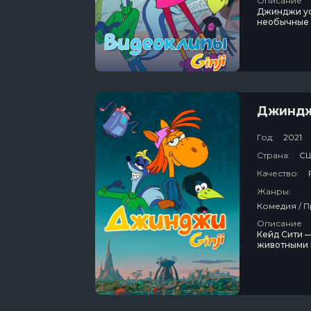
Описание
Джинджи ус
необычные 
Джинд
Год:
2021
Страна:
СШ
Качество:
Жанры:
Описание
Кейд Сити 
животными 
пейзажей м
цивилизаци
осуществить