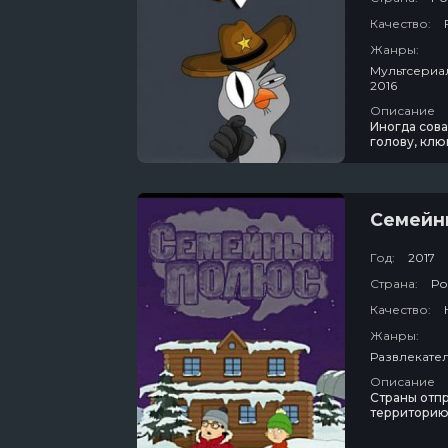
Качество:
Жанры:
Мультсериалы / Комедия / Русский / Детектив / Молодежные Комедии /
2016
Описание
Иногда сова
голову, клю
команда вын
бескомпром
концентрир
Семейн
Год:
2017
Страна:
Ро
Качество:
Жанры:
Описание
Страны отпр
территорию 
вдоволь пон
выживается 