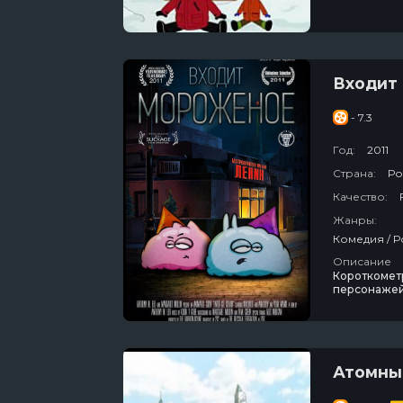
сюда приез
Входит
- 7.3
Год:
2011
Страна:
Ро
Качество:
Жанры:
Описание
Короткометр
персонажей
мороженое).
безумные эк
более зауря
Атомны