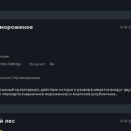
жают Беловы — семья исследователей
 мороженое
9-12-
ссия
FHD (1080p)
Возраст:
16+
Комедия / Россия / Мультсериалы
Гранчестер
Футурама
ажный мультсериал, действие которого разворачивается вокруг дву
: Малиарти (черничное мороженое) и Анатолия (клубничное
 Малиарти мнит себя учёным и изобретателем и постоянно ставит
11 сезон
10 сезон
2
сперименты и делает идиотские открытия. Анатолий же, обладая
дной натурой и всегда оказываясь в эпицентре
8 эпизод
10 эпизод
Дом дракона
Настоящий
й лес
9-12-
американец /
Всеамериканский