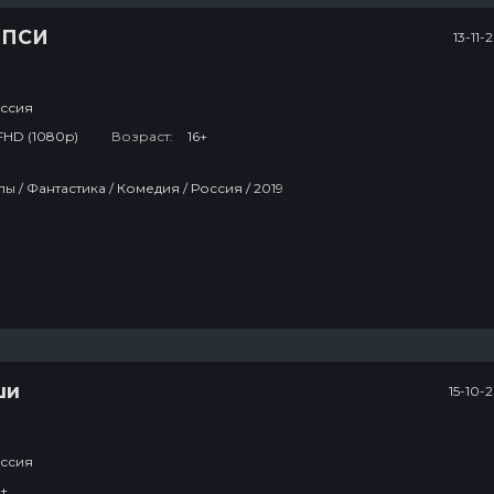
 ПСИ
13-11-
ссия
FHD (1080p)
Возраст:
16+
Мультсериалы / Фантастика / Комедия / Россия / 2019
ши
15-10-
ссия
+