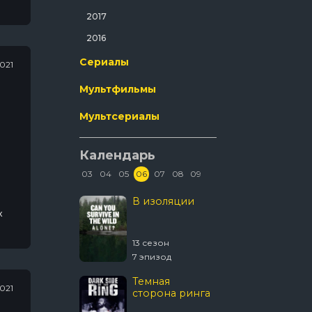
Ужасы
2017
Фантастика
2016
Фильм-Нуар
Сериалы
2021
Фэнтези
Мультфильмы
Эротика
Мультсериалы
Календарь
03
04
05
06
07
08
09
Колин из
В изоляции
Древни
бухгалтерии
пришел
х
 сезон
13 сезон
20 сезон
8 эпизод
7 эпизод
20 эпизо
Темная
Звёздны
2021
сторона ринга
Странн
новые 