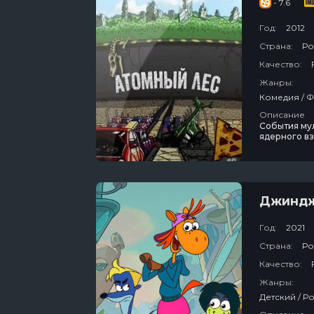
- 7.6
Год:
2012
Страна:
Ро
Качество:
Жанры:
Описание
События му
ядерного вз
новом мире,
приятные. Т
Джиндж
Год:
2021
Страна:
Ро
Качество:
Жанры: