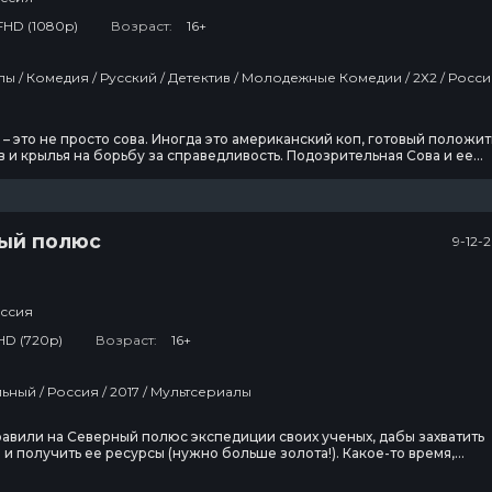
FHD (1080p)
Возраст:
16+
 2Х2 / Россия /
 – это не просто сова. Иногда это американский коп, готовый положит
в и крылья на борьбу за справедливость. Подозрительная Сова и ее
есут преступность, мозг и мусор из вашей кухни. Новое
иссное шоу от создателей Тупого Кита. Нездоровый юмор,
ованная жизненность и полное погружение в мир совьей
ый полюс
9-12-
ссия
HD (720p)
Возраст:
16+
Развлекательный / Россия / 2017 / Мультсериалы
авили на Северный полюс экспедиции своих ученых, дабы захватить
и получить ее ресурсы (нужно больше золота!). Какое-то время,
енавидев друг друга и пожив в изоляции, ученые поняли, что вместе
легче, и основали город «Южный», самый северный город мира. Име