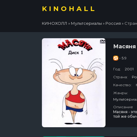
KINOHALL
КИНОХОЛЛ
»
Мультсериалы
»
Россия
» Стран
Масяня
- 5.9
Год:
2001
Страна:
Ро
Качество:
Жанры:
Мультсериал
Описание
Масяня - эт
той же обыч
ней… Пьет п
всячески пы
Единственно