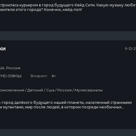
троилась курьером в город будущего Кейд Сити. Какую музыку любя
жители этого города? Конечно, кейд-поп!
жи
9-12-
А, Россия
FHD (1080p)
Возраст:
6+
Комедия / Приключения / Детский / Сша / Россия / Мультсериалы
— город далёкого будущего нашей планеты, населенный странными
и мутантами, мир после людей, в котором посреди необычных
ожно встретить следы загадочно ушедшей человеческой
и.Девчонка-подросток Джинджи приезжает в Кейд Сити, чтобы
 свою мечту — стать курьером в крупнейшей компании по доставке