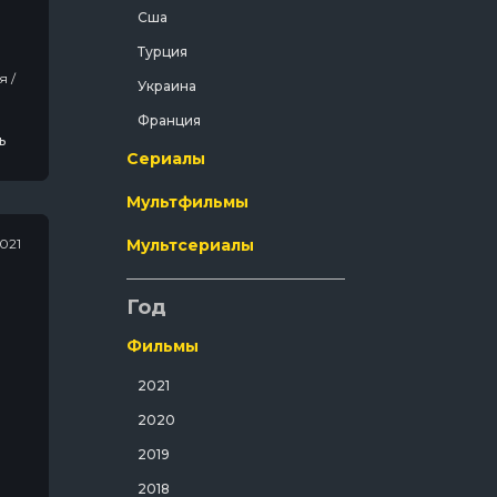
Сша
Криминал
Турция
Мелодрама
Украина
Мистический
Франция
Музыка
ь
Сериалы
Мюзикл
Мультфильмы
Полнометражный
Приключения
2021
Мультсериалы
Путешествия
Год
Развлекательный
Русский
Фильмы
Семейный
2021
Спорт
2020
Спортивный
2019
Триллер
2018
нно