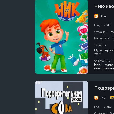
Ник-из
- 8.4
Год:
2019
Страна:
Ро
Качество:
Жанры:
Мультсериалы / Детский / Развлекательный / Про Животных / Про Де
2019
Описание
Ник — мален
помощников
роботов — Р
настоящими
Подозр
- 7.9
Год:
2016
Страна:
Ро