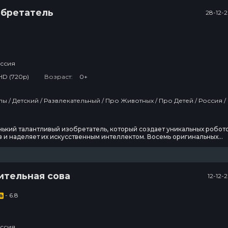
обретатель
28-12-
ссия
HD (720p)
Возраст:
0+
тей / Россия /
ький талантливый изобретатель, который создает уникальных робот
 и наделяет их искусственным интеллектом. Восемь оригинальных
о, Ми, Мегатонн, Плато, Турбо, Геймер, Пико и Р7 — становятся
 друзьями Ника и участниками его приключений.
ительная сова
12-12-
- 6.8
ссия