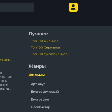
Лучшее
Топ 100 Фильмов
Топ 100 Сериалов
Топ 100 Мультфильмов
Комедия
/
Семейный
/
Dc
/
Про Монстров
/
Про Роботов
/
Про Инопла
Жанры
по
Фильмы
O! Юные
чень
Арт-Хаус
чески
та, где
Биографический
ытий.
Биография
ливают
Блокбастер