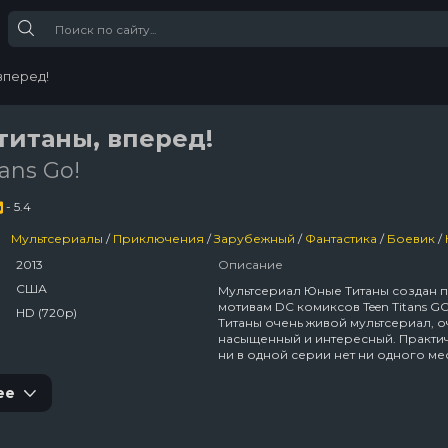
вперед!
итаны, вперед!
ans Go!
- 5.4
Мультсериалы
/
Приключения
/
Зарубежный
/
Фантастика
/
Боевик
/
2013
Описание
США
Мультсериал Юные Титаны создан 
мотивам DC комиксов Teen Titans G
HD (720p)
Титаны очень живой мультсериал, о
насыщенный и интересный. Практи
ни в одной серии нет ни одного мес
можно было бы сидеть подперев
подбородок, ожидая развития соб
ее
Мультфильм наполнен деталями,
жизненными мелочами, которы уси
восприятие и заставляют верить в