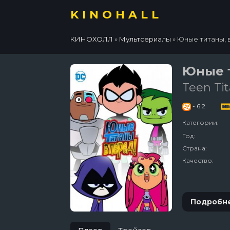
KINOHALL
КИНОХОЛЛ
»
Мультсериалы
» Юные титаны, 
Юные т
Teen Tit
- 6.2
Категории:
Год:
Страна:
Качество:
Подробн