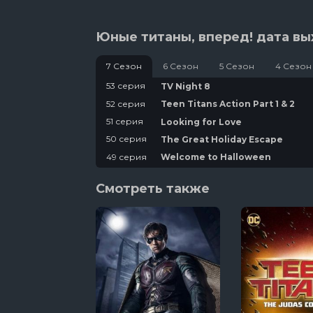
Юные титаны, вперед! дата вы
7 Сезон
6 Сезон
5 Сезон
4 Сезон
53 серия
TV Night 8
52 серия
Teen Titans Action Part 1 & 2
51 серия
Looking for Love
50 серия
The Great Holiday Escape
49 серия
Welcome to Halloween
48 серия
365!
Смотреть также
47 серия
The Score
46 серия
50% Chad
45 серия
Natural Gas
44 серия
Jump City Rock
43 серия
We'll Be Right Back
42 серия
TV Knight 7
41 серия
Kyle