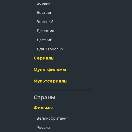
ериях
Боевик
 и
го
Вестерн
Военный
Детектив
Детский
Для Взрослых
Сериалы
Документальный
Драма
Мультфильмы
Зарубежный
Мультсериалы
Исторический
История
Страны
Комедия
Фильмы
Концерт
Великобритания
Короткометражка
Россия
Короткометражный