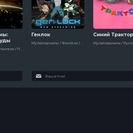
2022-08-0
2022-05-2
2022-05-2
2022-05-2
2022-05-2
ны:
Генлок
Синий Тракто
2022-05-2
Иуды
Мультсериалы / Фэнтези / Приключения / Зарубежный / Сша / 2019
2022-05-1
Мультфильмы / Фэнтези / Приключения / Зарубежный / Фантастика / Боевик / Полнометражный / Dc / Для Молодёжи / Сша / 2017
2022-03-1
2022-03-1
2022-03-1
2022-03-0
2021-12-0
Футурама
Колин из
бухгалтерии
2021-11-2
2021-11-
10 сезон
3 сезон
1
2021-11-0
10 эпизод
3 эпизод
7
2021-10-2
Настоящий
2021-10-2
американец /
2021-10-1
Всеамериканский