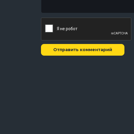
22 серия
Fat Cats
21 серия
Doomsday Preppers
20 серия
What a Boy Wonders
19 серия
Batman's Birthday Gift
18 серия
EEbows
17 серия
Polly Ethylene and Tara Phthala
16 серия
Отправить комментарий
Trans-Oceanic Magical Cruise
15 серия
Manor and Mannerisms
14 серия
Creative Geniuses
13 серия
T is for Titans
12 серия
Cy & Beasty
11 серия
Space House - Part 4
10 серия
Space House - Part 3
9 серия
Space House - Part 2
8 серия
Space House - Part 1
7 серия
Marv Wolfman And George Pere
6-9 серия
A Little Help Please
5 серия
P.P.