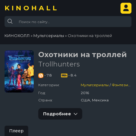
KINOHALL
КИНОХОЛЛ
»
Мультсериалы
» Охотники на троллей
Охотники на троллей
Trollhunters
- 7.8
- 8.4
Категории:
Мультсериалы
/
Фэнтези
/
П
Год:
2016
Страна:
США, Мексика
Подробнее
Плеер