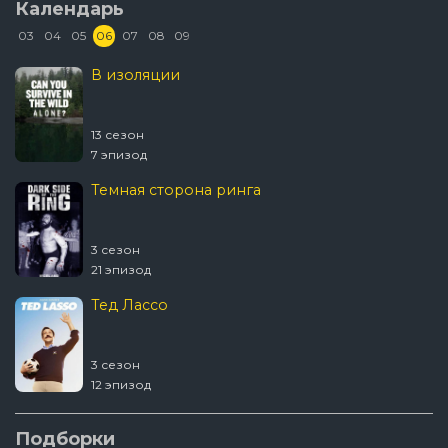
Календарь
03
04
05
06
07
08
09
В изоляции
13 сезон
7 эпизод
Темная сторона ринга
3 сезон
21 эпизод
Тед Лассо
3 сезон
12 эпизод
Ковчег
Подборки