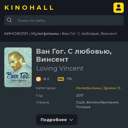
KINOHALL
КИНОХОЛЛ
»
Мультфильмы
» Ван Гог. С любовью, Винсент
Ван Гог. С любовью,
Винсент
Loving Vincent
- 8.2
- 7.8
Категории:
Мультфильмы
/
Драма
/
Зарубежный
Год:
2017
Страна:
США, Великобритания,
Польша
Подробнее