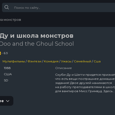
ла монстров
Ду и школа монстров
Doo and the Ghoul School
- 6.9
Мультфильмы
/
Фэнтези
/
Комедия
/
Ужасы
/
Семейный
/
Сша
1988
Описание
США
Скуби-Ду и Шэгги придется признат
что есть вещи пострашнее домашне
SD
задания! Двое друзей нанимаются
на работу преподавателями в школ
для вампиров Мисс Гримвуд. Здесь
они узнают, что их ученицы — доче
самых страшных монстров в мире.
ее