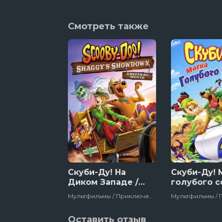
Смотреть также
Скуби-Ду! На
Скуби-Ду! 
Диком Западе /
голубого с
Откровения Шегги
Мультфильмы / Приключения / Зарубежный / Боевик / Комедия / Семейный / Полнометражный / Детский / Сша / 2017
Оставить отзыв