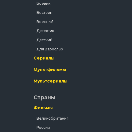
Боевик
Вестерн
Военный
Детектив
Детский
Для Взрослых
Сериалы
Документальный
Драма
Мультфильмы
Зарубежный
Мультсериалы
Исторический
История
Страны
Комедия
Фильмы
Концерт
Великобритания
Короткометражка
Россия
Короткометражный