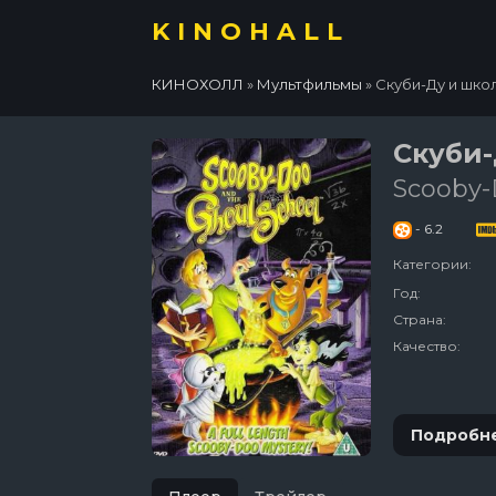
KINOHALL
КИНОХОЛЛ
»
Мультфильмы
» Скуби-Ду и шко
Скуби-
Scooby-
- 6.2
Категории:
Год:
Страна:
Качество:
Подробн