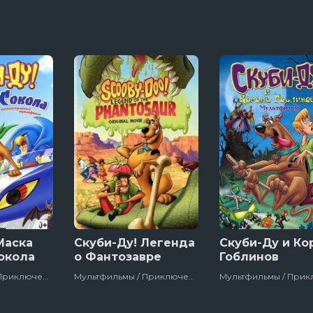
Маска
Скуби-Ду! Легенда
Скуби-Ду и Ко
окола
о Фантозавре
Гоблинов
Мультфильмы / Приключения / Зарубежный / Семейный / Полнометражный / Детский / Сша
Мультфильмы / Приключения / Зарубежный / Комедия / Семейный / Полнометражный / Детский / Про Животных / Сша