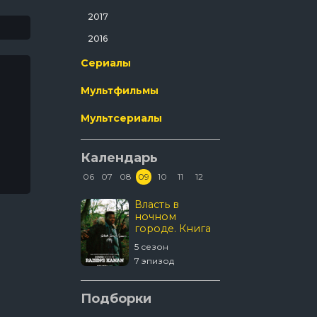
Ужасы
2017
Фантастика
2016
Фильм-Нуар
Сериалы
Фэнтези
Мультфильмы
Эротика
Мультсериалы
Календарь
06
07
08
09
10
11
12
Discovery.
Власть в
Дом др
Смертельный
ночном
улов
городе. Книга
третья: Юность
1 сезон
5 сезон
3 сезон
Кэнена
6 эпизод
7 эпизод
3 эпизод
Укрытие
Ходячи
Подборки
мертве
Мертвы