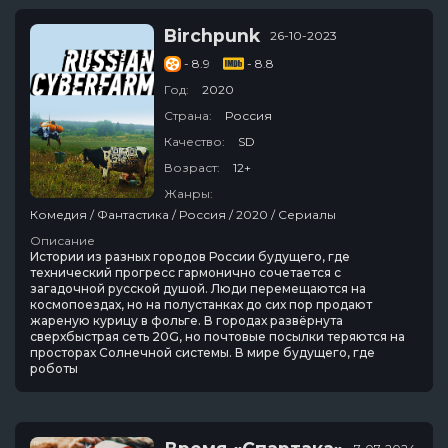
Birchpunk
26-10-2023
- 8.9
- 8.8
Год:
2020
Страна:
Россия
Качество:
SD
Возраст:
12+
Жанры:
Комедия / Фантастика / Россия / 2020 / Сериалы
Описание
Истории из разных городов России будущего, где
технический прогресс гармонично сочетается с
загадочной русской душой. Люди перемещаются на
космопоездах, но на полустанках до сих пор продают
жареную курицу в фольге. В городах развёрнута
сверхбыстрая сеть 20G, но почтовые посылки теряются на
просторах Солнечной системы. В мире будущего, где
роботы