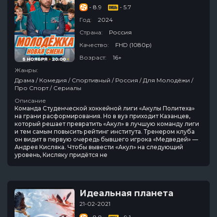
- 8.9
- 5.7
Год:
2024
Страна:
Россия
Качество:
FHD (1080p)
Возраст:
16+
Жанры:
Драма / Комедия / Спортивный / Россия / Для Молодёжи /
Про Спорт / Сериалы
Описание
Команда Студенческой хоккейной лиги «Акулы Политеха»
на грани расформирования. Но в вуз приходит Казанцев,
который решает превратить «Акул» в лучшую команду лиги
и тем самым повысить рейтинг института. Тренером клуба
он видит в первую очередь бывшего игрока «Медведей» —
Андрея Кисляка. Чтобы вывести «Акул» на следующий
уровень, Кисляку придётся не
Идеальная планета
21-02-2021