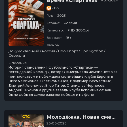
Время «Спартака»
7-07-2024
- 8.9
Год:
2023
Страна:
Россия
Качество:
FHD (1080p)
Возраст:
18+
Жанры:
Документальный / Россия / Про Спорт / Про Футбол /
Сериалы
Описание
История становления футбольного «Спартака» —
легендарной команды, которая выигрывала чемпионство за
чемпионством и побеждала сильнейшие клубы Европы в
Лиге чемпионов. Олег Романцев, Владимир Бесчастных,
Дмитрий Аленичев, Егор Титов, Станислав Черчесов,
Андрей Тихонов и другие звёзды клуба вспоминают, как
были добыты самые важные победы и на фоне
Молодёжка. Новая смена
26-06-2026