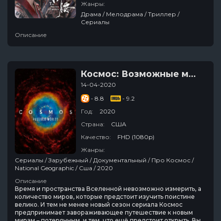
Жанры:
Драма / Мелодрама / Триллер /
Сериалы
Описание
Космос: Возможные миры
14-04-2020
- 8.8
- 9.2
Год:
2020
Страна:
США
Качество:
FHD (1080p)
Жанры:
Сериалы / Зарубежный / Документальный / Про Космос /
National Geographic / Сша / 2020
Описание
Время и пространства Вселенной невозможно измерить, а
количество миров, которые предстоит изучить поистине
велико. И тем не менее новый сезон сериала Космос
предпринимает завораживающее путешествие к новым
мирам – потерянным, и тем, что ещё предстоит открыть. Вы