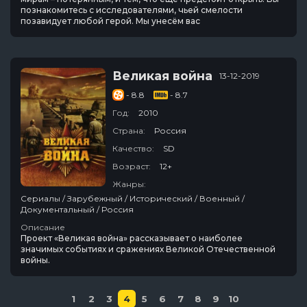
познакомитесь с исследователями, чьей смелости
позавидует любой герой. Мы унесём вас
Великая война
13-12-2019
- 8.8
- 8.7
Год:
2010
Страна:
Россия
Качество:
SD
Возраст:
12+
Жанры:
Сериалы / Зарубежный / Исторический / Военный /
Документальный / Россия
Описание
Проект «Великая война» рассказывает о наиболее
значимых событиях и сражениях Великой Отечественной
войны.
1
2
3
4
5
6
7
8
9
10