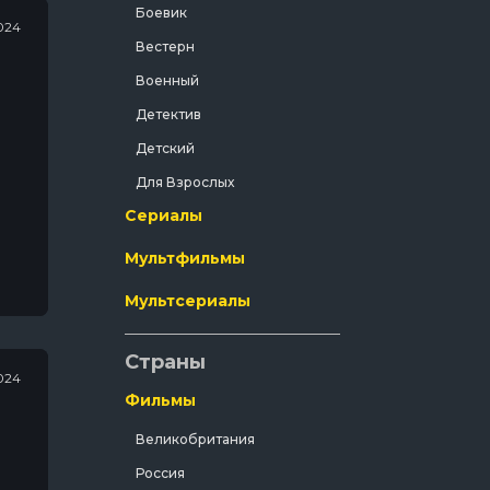
Боевик
024
Вестерн
Военный
Детектив
Детский
Для Взрослых
Сериалы
Документальный
Драма
Мультфильмы
Зарубежный
Мультсериалы
Исторический
История
Страны
024
Комедия
Фильмы
Концерт
Великобритания
Короткометражка
Россия
Короткометражный