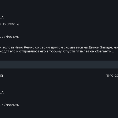
3 сезон
4 сезон
3
21 эпизод
2 эпизод
2
ША
Тед Лассо
1670
FHD (1080p)
3 сезон
2 сезон
2
Вестерн / Сша / Фильмы
12 эпизод
8 эпизод
1
 золота Нико Рейнс со своим другом скрывается на Диком Западе, но
Ковчег
одят его и отправляют его в тюрьму. Спустя пять лет он сбегает и
я в город, желая отомстить другу, который его подставил.rn
2 сезон
2
12 эпизод
2
ив
15-10-2
Люди Икс ’97
ША
2 сезон
7 эпизод
Вестерн / Сша / Фильмы