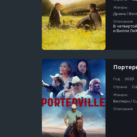
Жанры:
Описание
В четвертой
и Вилли ЛиХ
пригранично
Портер
Год:
2023
Страна:
С
Жанры:
Описание