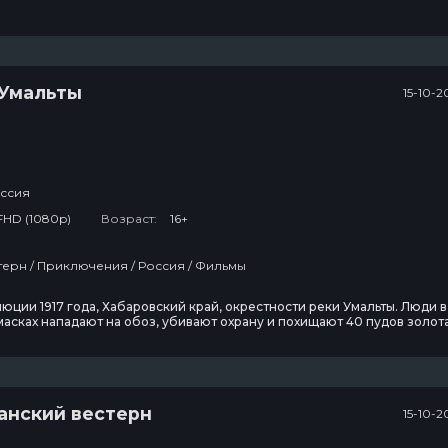
 Умальты
15-10-2
ссия
FHD (1080p)
Возраст:
16+
Драма / Вестерн / Приключения / Россия / Фильмы
В изоляции
Древние
пришельцы
юции 1917 года, Хабаровский край, окрестности реки Умальты. Люди в
асках нападают на обоз, убивают охрану и похищают 40 пудов золота
кий золотопромышленник Булыгин теряет все свои сбережения и
13 сезон
20 сезон
2
ото — его единственный шанс остаться на плаву. Он едет в Хабаровск
ряд головорезов.
7 эпизод
20 эпизод
1
Темная
Звёздный путь:
анский вестерн
15-10-2
сторона ринга
Странные
новые миры