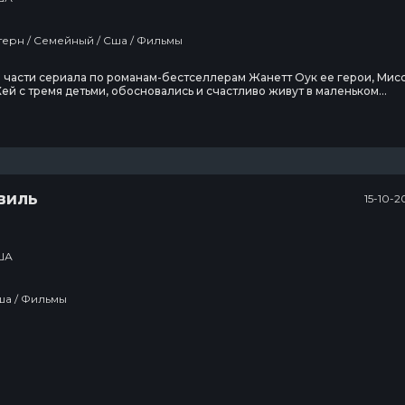
Драма / Вестерн / Семейный / Сша / Фильмы
 части сериала по романам-бестселлерам Жанетт Оук ее герои, Мис
ей с тремя детьми, обосновались и счастливо живут в маленьком
м городке...
виль
15-10-2
ША
Вестерн / Сша / Фильмы