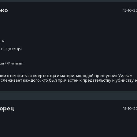
око
15-10-2
ША
FHD (1080p)
Вестерн / Сша / Фильмы
ем отомстить за смерть отца и матери, молодой преступник Уильям
слеживает каждого, кто был причастен к предательству и убийству 
Длительные поиски приводят Маккарти в городок под названием Гол
ко очень скоро безжалостный мститель сам становится объектом
ия. Охоту на Уильяма открывает
орец
15-10-2