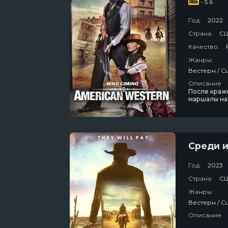
- 5.6
Год:
2022
Страна:
С
Качество:
Жанры:
Описание
После кражи
маршалы нах
возвращаетс
Среди 
Год:
2023
Страна:
С
Жанры:
Описание