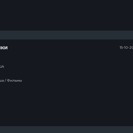
ики
15-10-2
ША
Вестерн / Сша / Фильмы