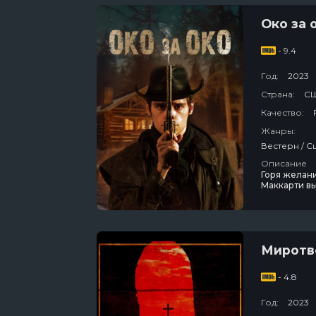
Око за 
- 9.4
Год:
2023
Страна:
С
Качество:
Жанры:
Описание
Горя желани
Маккарти вы
родителей. 
Кросс, одна
преследован
Миротв
- 4.8
Год:
2023