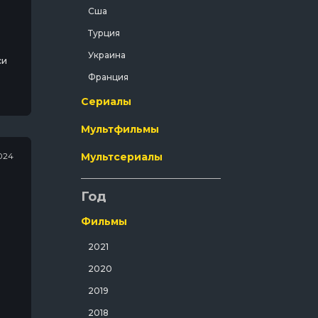
Сша
Криминал
Турция
Мелодрама
Украина
си
Мистический
Франция
Музыка
Сериалы
Мюзикл
Мультфильмы
Полнометражный
Приключения
024
Мультсериалы
Путешествия
Год
Развлекательный
Русский
Фильмы
Семейный
2021
Спорт
2020
Спортивный
2019
Триллер
2018