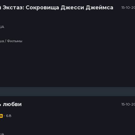
й Экстаз: Сокровища Джесси Джеймса
15-10-2
ША
Вестерн / Сша / Фильмы
ь любви
15-10-2
- 6.8
ША