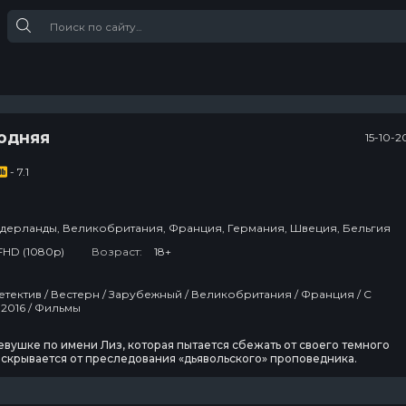
одняя
15-10-2
- 7.1
дерланды, Великобритания, Франция, Германия, Швеция, Бельгия
FHD (1080p)
Возраст:
18+
етектив / Вестерн / Зарубежный / Великобритания / Франция / С
 2016 / Фильмы
евушке по имени Лиз, которая пытается сбежать от своего темного
скрывается от преследования «дьявольского» проповедника.