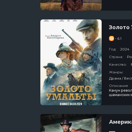
Золото
- 6.1
Год:
2024
Страна:
Ро
Качество:
Жанры:
Описание
Канун револ
шаманских м
Петроградс
вернуть зол
набирает от
Америк