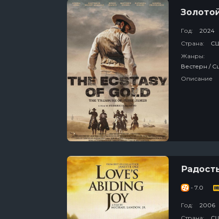
Золото
Год:
2024
Страна:
С
Жанры:
Описание
Радост
- 7.0
Год:
2006
Страна:
С