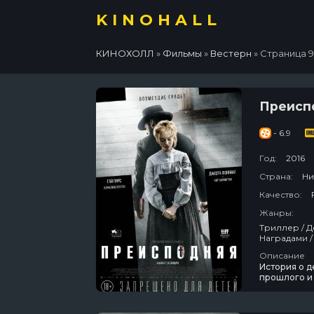
KINOHALL
КИНОХОЛЛ
»
Фильмы
»
Вестерн
» Страница 9
Преисп
- 6.9
Год:
2016
Страна:
Ни
Качество:
Жанры:
Триллер / Д
Наградами /
Описание
История о д
прошлого и 