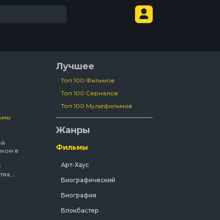
Лучшее
Топ 100 Фильмов
Топ 100 Сериалов
Топ 100 Мультфильмов
ьмы
Жанры
ей
Фильмы
ком в
Арт-Хаус
е
тва,
Биографический
стного,
Биография
а), а
брек
Блокбастер
ирское