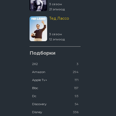
3 сезон
4 сезон
21 эпизод
2 эпизод
Тед Лассо
1670
3 сезон
2 сезон
12 эпизод
8 эпизод
Ковчег
Подборки
2Х2
3
2 сезон
12 эпизод
Amazon
294
Люди Икс ’97
Apple Tv+
171
Bbc
157
2 сезон
Dc
93
7 эпизод
Discovery
54
Disney
336