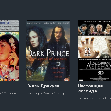
Князь Дракула
Настоящая
легенда
Драма / Комедия / Семейный / Фильмы
Триллер / Ужасы / Биографический / Сша / Фильмы