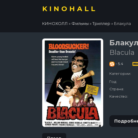
KINOHALL
КИНОХОЛЛ
»
Фильмы
»
Триллер
» Блакула
Блаку
Blacula
- 5.4
Категории:
Год:
Страна:
Качество:
Подробн