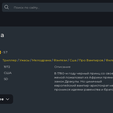
ла
- 5.7
Триллер
/
Ужасы
/
Мелодрама
/
Фэнтези
/
Сша
/
Про Вампиров
/
Фил
1972
Описание
США
В 1780-м году черный принц со сво
женой пожаловал из Африки прями
SD
замок Дракулы. Но циничный
европейский вампир-аристократ н
проникся идеями равенства и братс
заточил принца в гроб. Жену несча
Дракула убил (оставив умирать в
ее
замурованной комнате с гробом муж
самого принца нарек Блакулой и о
своим проклятием на вечное вамп