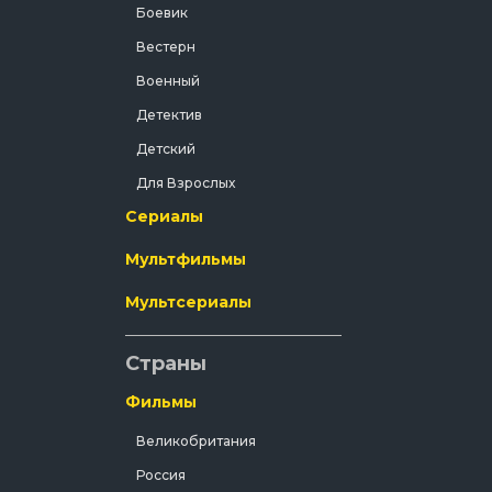
Боевик
Вестерн
Военный
Детектив
Детский
Для Взрослых
Сериалы
Документальный
Драма
Мультфильмы
Зарубежный
Мультсериалы
Исторический
История
Страны
Комедия
Фильмы
Концерт
Великобритания
Короткометражка
Россия
Короткометражный