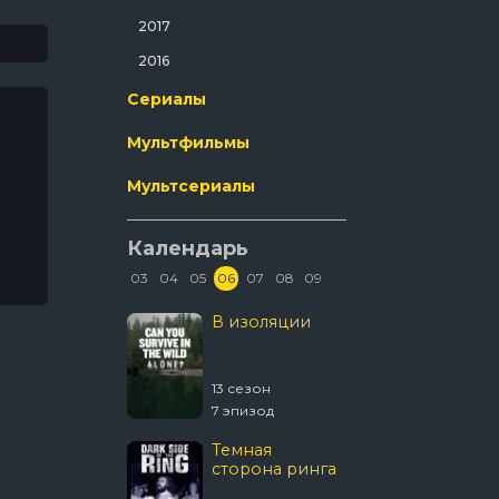
Ужасы
2017
Фантастика
2016
Фильм-Нуар
Сериалы
Фэнтези
Мультфильмы
Эротика
Мультсериалы
Календарь
03
04
05
06
07
08
09
Колин из
В изоляции
Древни
бухгалтерии
пришел
 сезон
13 сезон
20 сезон
8 эпизод
7 эпизод
20 эпизо
Темная
Звёздны
сторона ринга
Странн
новые 