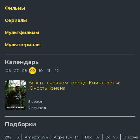
Фильмы
Сериалы
Мультфильмы
Мультсериалы
Календарь
06
07
08
09
10
11
12
Власть в ночном городе. Книга третья:
Юность Кэнена
5 сезон
7 эпизод
Подборки
2Х2
3
Amazon
294
Apple Tv+
171
Bbc
157
Dc
93
Discover